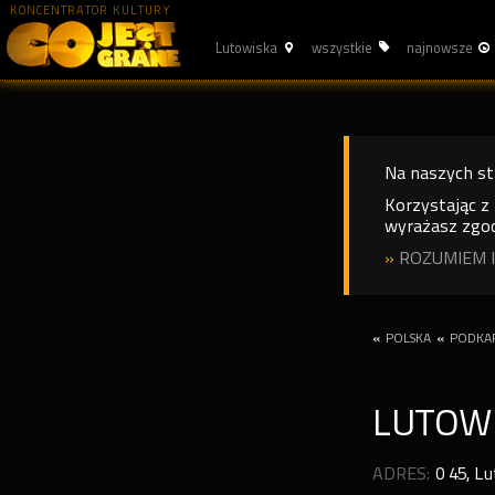
KONCENTRATOR KULTURY
Lutowiska
wszystkie
najnowsze
Na naszych s
Korzystając z
wyrażasz zgod
»
ROZUMIEM I
«
POLSKA
«
PODKA
LUTOW
ADRES:
0 45
,
Lu