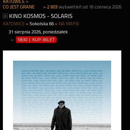
KATOWICE
»
CO JEST GRANE
» 2 603
wyświetleń od 16 czerwca 2026
KINO KOSMOS - SOLARIS
KATOWICE
»
Sokolska 66
»
NA MAPIE
31
sierpnia
2026
,
poniedziałek
»
18:30 | KUP-BILET