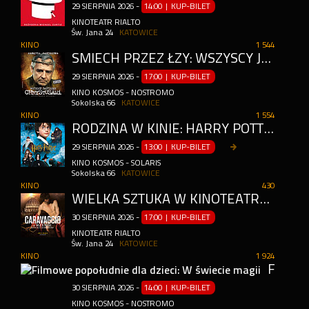
29
SIERPNIA
2026
-
14:00 | KUP-BILET
KINOTEATR RIALTO
Św. Jana 24
KATOWICE
KINO
1 544
ŚMIECH PRZEZ ŁZY: WSZYSCY JESTEŚMY CHRYSTUSAMI + SPOTKANIE Z REŻYSEREM
29
SIERPNIA
2026
-
17:00 | KUP-BILET
KINO KOSMOS - NOSTROMO
Sokolska 66
KATOWICE
KINO
1 554
RODZINA W KINIE: HARRY POTTER I KAMIEŃ FILOZOFICZNY. 25\. ROCZNICA PREMIERY (DUBBING)
29
SIERPNIA
2026
-
13:00 | KUP-BILET
KINO KOSMOS - SOLARIS
Sokolska 66
KATOWICE
KINO
430
WIELKA SZTUKA W KINOTEATRZE RIALTO - CARAVAGGIO W RZYMIE: SZTUKA I JUBILEUSZ
30
SIERPNIA
2026
-
17:00 | KUP-BILET
KINOTEATR RIALTO
Św. Jana 24
KATOWICE
KINO
1 924
FILMOWE POPOŁUDNIE DLA DZIECI: W ŚWIECIE MAGII
30
SIERPNIA
2026
-
14:00 | KUP-BILET
KINO KOSMOS - NOSTROMO