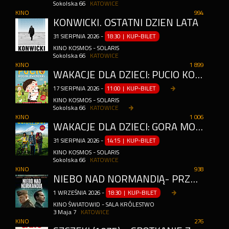
Sokolska 66
KATOWICE
KINO
994
KONWICKI. OSTATNI DZIEŃ LATA
31
SIERPNIA
2026
-
18:30 | KUP-BILET
KINO KOSMOS - SOLARIS
Sokolska 66
KATOWICE
KINO
1 899
WAKACJE DLA DZIECI: PUCIO KOCHA ZWIERZAKI
17
SIERPNIA
2026
-
11:00 | KUP-BILET
KINO KOSMOS - SOLARIS
Sokolska 66
KATOWICE
KINO
1 006
WAKACJE DLA DZIECI: GÓRA MOCY
31
SIERPNIA
2026
-
14:15 | KUP-BILET
KINO KOSMOS - SOLARIS
Sokolska 66
KATOWICE
KINO
938
NIEBO NAD NORMANDIĄ- PRZEDPREMIERA
1
WRZEŚNIA
2026
-
18:30 | KUP-BILET
KINO ŚWIATOWID - SALA KRÓLESTWO
3 Maja 7
KATOWICE
KINO
276