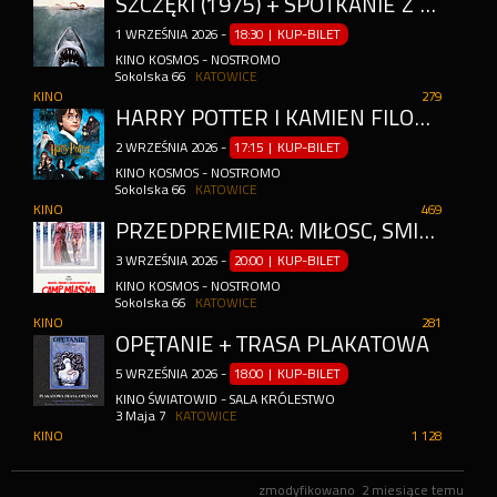
SZCZĘKI (1975) + SPOTKANIE Z KOŃ MOVIE
1
WRZEŚNIA
2026
-
18:30 | KUP-BILET
KINO KOSMOS - NOSTROMO
Sokolska 66
KATOWICE
KINO
279
HARRY POTTER I KAMIEŃ FILOZOFICZNY. 25\. ROCZNICA PREMIERY (DUBBING)
2
WRZEŚNIA
2026
-
17:15 | KUP-BILET
KINO KOSMOS - NOSTROMO
Sokolska 66
KATOWICE
KINO
469
PRZEDPREMIERA: MIŁOŚĆ, ŚMIERĆ I DOJRZEWANIE W CAMP MIASMA + PRELEKCJA
3
WRZEŚNIA
2026
-
20:00 | KUP-BILET
KINO KOSMOS - NOSTROMO
Sokolska 66
KATOWICE
KINO
281
OPĘTANIE + TRASA PLAKATOWA
5
WRZEŚNIA
2026
-
18:00 | KUP-BILET
KINO ŚWIATOWID - SALA KRÓLESTWO
3 Maja 7
KATOWICE
KINO
1 128
zmodyfikowano
2 miesiące temu