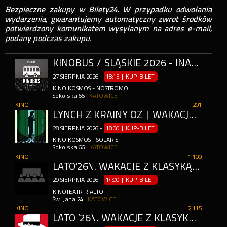
Bezpieczne zakupy w Bilety24. W przypadku odwołania
wydarzenia, gwarantujemy automatyczny zwrot środków
potwierdzony komunikatem wysyłanym na adres e-mail,
podany podczas zakupu.
KINOBUS / ŚLĄSKIE 2026 - INAUGURACJA + POKAZ FILMU „ARCHIKOSMOS”
27
SIERPNIA
2026
-
18:15 | KUP-BILET
KINO KOSMOS - NOSTROMO
Sokolska 66
KATOWICE
KINO
201
LYNCH Z KRAINY OZ | WAKACJE Z DOKUMENTEM
28
SIERPNIA
2026
-
18:00 | KUP-BILET
KINO KOSMOS - SOLARIS
Sokolska 66
KATOWICE
KINO
1 100
LATO’26\. WAKACJE Z KLASYKĄ KINA - CASABLANCA
29
SIERPNIA
2026
-
14:00 | KUP-BILET
KINOTEATR RIALTO
Św. Jana 24
KATOWICE
KINO
2 115
LATO ’26\. WAKACJE Z KLASYKĄ KINA - CASABLANCA