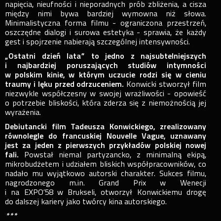
napięcia, nieufności i nieporadnych prób zbliżenia, a cisza
między nimi bywa bardziej wymowna niż słowa.
Minimalistyczna forma filmu - ograniczona przestrzeń,
oszczędne dialogi i surowa estetyka - sprawia, że każdy
gest i spojrzenie nabierają szczególnej intensywności.
„Ostatni dzień lata” to jedno z najsubtelniejszych
i najbardziej poruszających studiów intymności
w polskim kinie, w którym uczucie rodzi się w cieniu
traumy i lęku przed odrzuceniem.
Konwicki stworzył film
niezwykle współczesny w swojej wrażliwości - opowieść
o potrzebie bliskości, która zderza się z niemożnością jej
wyrażenia.
Debiutancki film Tadeusza Konwickiego, zrealizowany
równolegle do francuskiej Nouvelle Vague, uznawany
jest za jeden z pierwszych przykładów polskiej nowej
fali.
Powstał niemal partyzancko, z minimalną ekipą,
mikrobudżetem i udziałem bliskich współpracowników, co
nadało mu wyjątkowo autorski charakter. Sukces filmu,
nagrodzonego m.in. Grand Prix w Wenecji
i na EXPO’58 w Brukseli, otworzył Konwickiemu drogę
do dalszej kariery jako twórcy kina autorskiego.
***