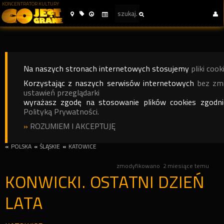
KONCENTRATOR KULTURY
Na naszych stronach internetowych stosujemy
pliki cook
Korzystając z naszych serwisów internetowych
bez zm
ustawień przeglądarki
wyrażasz zgodę na stosowanie plików cookies zgodn
Polityką Prywatności.
»
ROZUMIEM I AKCEPTUJĘ
«
POLSKA
«
ŚLĄSKIE
«
KATOWICE
zmodyfikowano
2 miesiące temu
KONWICKI. OSTATNI DZIEŃ
LATA