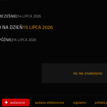
WCZEŚNIEJ
14 LIPCA 2026
 NA DZIEŃ
15 LIPCA 2026
PÓŹNIEJ
16 LIPCA 2026
nic nie znaleziono
wydarzenie
wydania elektroniczne
regulamin
polityka 