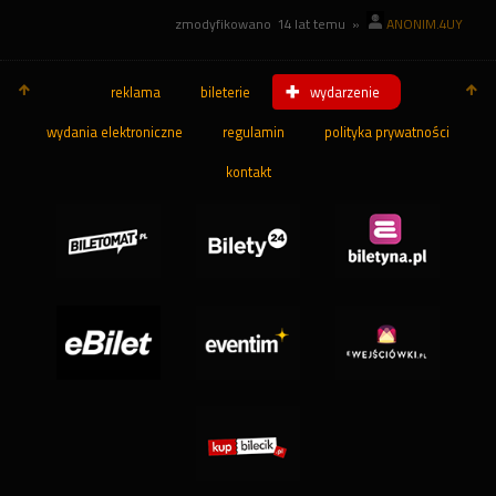
zmodyfikowano
14 lat temu
»
ANONIM.4UY
reklama
bileterie
wydarzenie
wydania elektroniczne
regulamin
polityka prywatności
kontakt