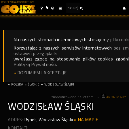
KONCENTRATOR KULTURY
Na naszych stronach internetowych stosujemy
pliki cook
Korzystając z naszych serwisów internetowych
bez zm
ustawień przeglądarki
wyrażasz zgodę na stosowanie plików cookies zgodn
Polityką Prywatności.
»
ROZUMIEM I AKCEPTUJĘ
«
POLSKA
«
ŚLĄSKIE
«
WODZISŁAW ŚLĄSKI
zmodyfikowano
14 lat temu
»
ANONIM.4UY
WODZISŁAW ŚLĄSKI
ADRES:
Rynek
,
Wodzisław Śląski
»
NA MAPIE
KONTAKT: