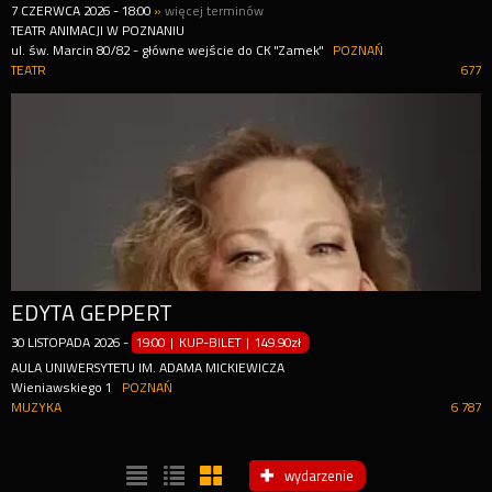
7
CZERWCA
2026
-
18:00
»
więcej terminów
TEATR ANIMACJI W POZNANIU
ul. św. Marcin 80/82 - główne wejście do CK "Zamek"
POZNAŃ
TEATR
677
EDYTA GEPPERT
30
LISTOPADA
2026
-
19:00 | KUP-BILET
|
149.90zł
AULA UNIWERSYTETU IM. ADAMA MICKIEWICZA
Wieniawskiego 1
POZNAŃ
MUZYKA
6 787
wydarzenie