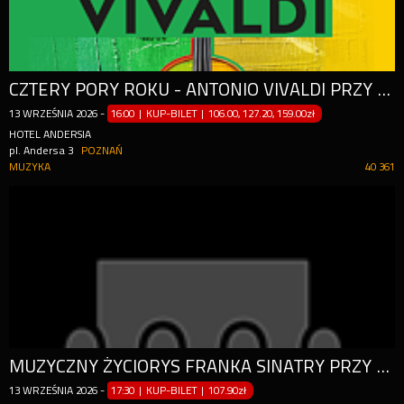
CZTERY PORY ROKU - ANTONIO VIVALDI PRZY ŚWIECACH
13
WRZEŚNIA
2026
-
16:00 | KUP-BILET
|
106.00, 127.20, 159.00zł
HOTEL ANDERSIA
pl. Andersa 3
POZNAŃ
MUZYKA
40 361
MUZYCZNY ŻYCIORYS FRANKA SINATRY PRZY ŚWIECACH
13
WRZEŚNIA
2026
-
17:30 | KUP-BILET
|
107.90zł