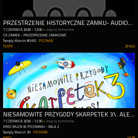
PRZESTRZENIE HISTORYCZNE ZAMKU- AUDIOPRZEWODNIK
7
CZERWCA
2026
-
12:00
»
więcej terminów
CK ZAMEK - PRZESTRZENIE ZAMKOWE
Święty Marcin 80/82
POZNAŃ
TEATR
28 645
NIESAMOWITE PRZYGODY SKARPETEK 3\. ALE KOSMOS! | DZIECIAKI, DO KINA!
7
CZERWCA
2026
-
12:30
»
więcej terminów
KINO MUZA W POZNANIU - SALA 2
Święty Marcin 30
POZNAŃ
KINO
2 678