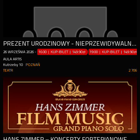
PREZENT URODZINOWY - NIEPRZEWIDYWALNA KOMEDIA Z UDZIAŁEM GWIAZD
26
WRZEŚNIA
2026
-
16:00 | KUP-BILET
|
149.90zł
19:00 | KUP-BILET
|
149.90zł
AULA ARTIS
Kutrzeby 10
POZNAŃ
TEATR
2 706
HANS ZIMMER – KONCERTY FORTEPIANOWE PRZY ŚWIECACH