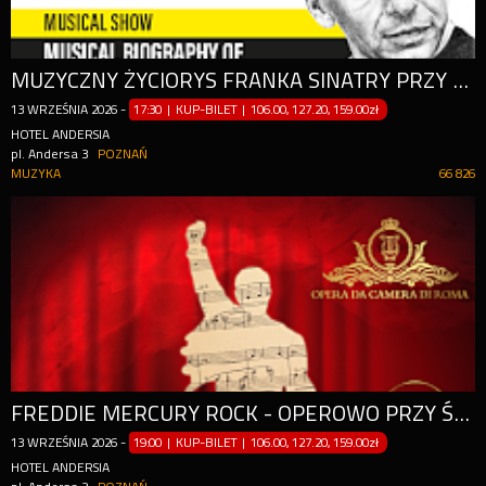
MUZYCZNY ŻYCIORYS FRANKA SINATRY PRZY ŚWIECACH
13
WRZEŚNIA
2026
-
17:30 | KUP-BILET
|
106.00, 127.20, 159.00zł
HOTEL ANDERSIA
pl. Andersa 3
POZNAŃ
MUZYKA
66 826
FREDDIE MERCURY ROCK - OPEROWO PRZY ŚWIECACH
13
WRZEŚNIA
2026
-
19:00 | KUP-BILET
|
106.00, 127.20, 159.00zł
HOTEL ANDERSIA