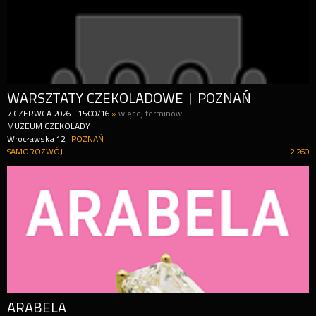
WARSZTATY CZEKOLADOWE | POZNAŃ
7
CZERWCA
2026
-
15:00/16
»
więcej terminów
MUZEUM CZEKOLADY
Wrocławska 12
POZNAŃ
SAMOROZWÓJ
2 260
ARABELA