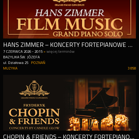
HANS ZIMMER – KONCERTY FORTEPIANOWE PRZY ŚWIECACH
7
CZERWCA
2026
-
20:15
»
więcej terminów
BAZYLIKA ŚW. JÓZEFA
ul. Działowa 25
POZNAŃ
MUZYKA
3 858
CHOPIN & FRIENDS – KONCERTY FORTEPIANOWE PRZY ŚWIECACH