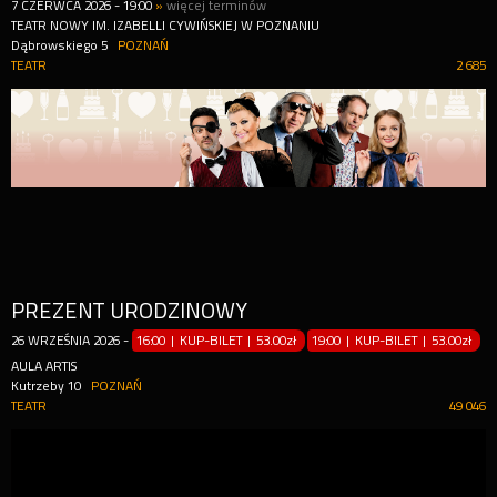
7
CZERWCA
2026
-
19:00
»
więcej terminów
TEATR NOWY IM. IZABELLI CYWIŃSKIEJ W POZNANIU
Dąbrowskiego 5
POZNAŃ
TEATR
2 685
PREZENT URODZINOWY
26
WRZEŚNIA
2026
-
16:00 | KUP-BILET
|
53.00zł
19:00 | KUP-BILET
|
53.00zł
AULA ARTIS
Kutrzeby 10
POZNAŃ
TEATR
49 046