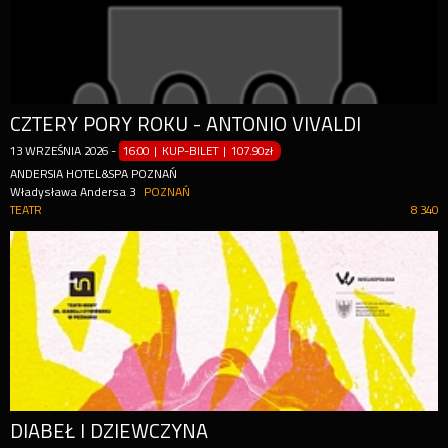
CZTERY PORY ROKU - ANTONIO VIVALDI
13
WRZEŚNIA
2026
-
16:00 | KUP-BILET
|
107.90zł
ANDERSIA HOTEL&SPA POZNAŃ
Władysława Andersa 3
POZNAŃ
TEATR
8 340
DIABEŁ I DZIEWCZYNA