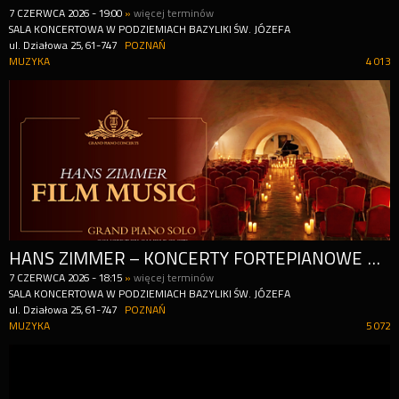
7
CZERWCA
2026
-
19:00
»
więcej terminów
SALA KONCERTOWA W PODZIEMIACH BAZYLIKI ŚW. JÓZEFA
ul. Działowa 25, 61-747
POZNAŃ
MUZYKA
4 013
HANS ZIMMER – KONCERTY FORTEPIANOWE PRZY ŚWIECACH
7
CZERWCA
2026
-
18:15
»
więcej terminów
SALA KONCERTOWA W PODZIEMIACH BAZYLIKI ŚW. JÓZEFA
ul. Działowa 25, 61-747
POZNAŃ
MUZYKA
5 072