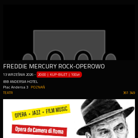
FREDDIE MERCURY ROCK-OPEROWO
13
WRZEŚNIA
2026
-
20:00 | KUP-BILET
|
100zł
IBB ANDERSIA HOTEL
Plac Andersa 3
POZNAŃ
TEATR
361 349