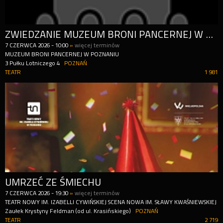
ZWIEDZANIE MUZEUM BRONI PANCERNEJ W POZNANIU
7
CZERWCA
2026
-
10:00
»
więcej terminów
MUZEUM BRONI PANCERNEJ W POZNANIU
3 Pułku Lotniczego 4
POZNAŃ
TEATR
1 981
UMRZEĆ ZE ŚMIECHU
7
CZERWCA
2026
-
19:30
»
więcej terminów
TEATR NOWY IM. IZABELLI CYWIŃSKIEJ SCENA NOWA IM. SŁAWY KWAŚNIEWSKIEJ
Zaułek Krystyny Feldman (od ul. Krasińskiego)
POZNAŃ
TEATR
2 719