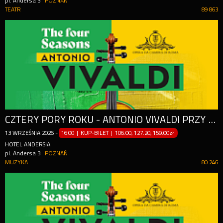
pl. Andersa 3
POZNAŃ
TEATR
89 863
CZTERY PORY ROKU - ANTONIO VIVALDI PRZY ŚWIECACH
13
WRZEŚNIA
2026
-
16:00 | KUP-BILET
|
106.00, 127.20, 159.00zł
HOTEL ANDERSIA
pl. Andersa 3
POZNAŃ
MUZYKA
80 246