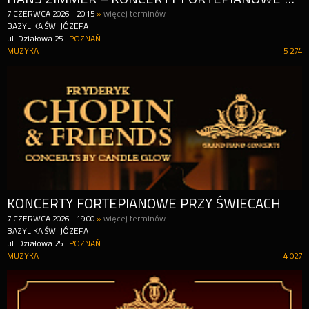
7
CZERWCA
2026
-
20:15
»
więcej terminów
BAZYLIKA ŚW. JÓZEFA
ul. Działowa 25
POZNAŃ
MUZYKA
5 274
KONCERTY FORTEPIANOWE PRZY ŚWIECACH
7
CZERWCA
2026
-
19:00
»
więcej terminów
BAZYLIKA ŚW. JÓZEFA
ul. Działowa 25
POZNAŃ
MUZYKA
4 027