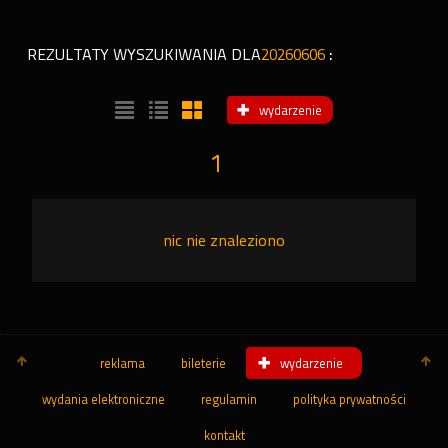
REZULTATY WYSZUKIWANIA DLA
20260606
:
wydarzenie
1
nic nie znaleziono
reklama
bileterie
wydarzenie
wydania elektroniczne
regulamin
polityka prywatności
kontakt