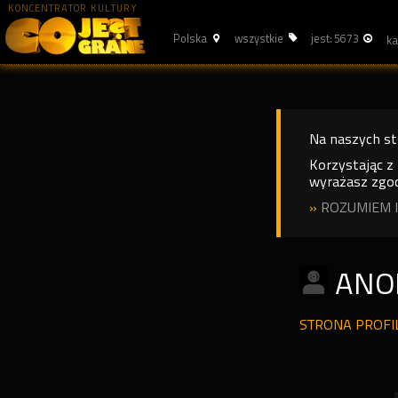
KONCENTRATOR KULTURY
Polska
wszystkie
jest: 5673
Na naszych s
Korzystając z
wyrażasz zgod
»
ROZUMIEM I
ANO
STRONA PROF