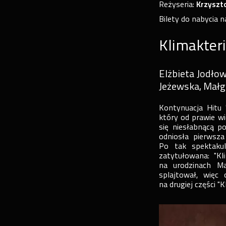
Reżyseria:
Krzyszto
Bilety do nabycia n
Klimakter
Elżbieta Jodło
Jeżewska, Małg
Kontynuacja Hitu 
który od prawie wie
się niesłabnącą po
odniosła pierwsza
Po tak spektakul
zatytułowana: "Kl
na urodzinach Mal
splajtował, więc
na drugiej części "