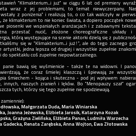
tawień "Klimakterium...i już" w ciągu 6 lat od premiery wyraź
ieta wraz z jej problemami, to temat niewyczerpany. Na
 wstały z poniżenia" i realizują to, o co tak walczyły w pierws
ą, że klimakterium to nie koniec świata, a dopiero początek now
owe piosenki we wspaniałych aranżacjach i z zabawnymi teksta
na przestać nucić, złożone choreograficzne układy i
gia, którą występujące na scenie aktorki dzielą się z publicznośc
tkaliśmy się w "Klimakterium...i już!", ale do tego zacnego gr
 artystki, jedna lepsza od drugiej i wszystkie zupełnie znakomi
si do spektaklu coś zupełnie niepowtarzalnego.
 panie bawią się wyśmienicie - także te na widowni. I pano
ierdzają, że coraz śmielej klaszczą i śpiewają ze wszystki
pia śmiechem - kojąca i skuteczna - pod jej wpływem nabier
e, innych, naszych zranień i lęków. Bo "Menopauzy szał" ogar
zcza tych, którzy się tego zupełnie nie spodziewają.
 zamiennie):
Jodłowska, Małgorzata Duda, Maria Winiarska
ka, Joanna Jeżewska, Elżbieta Jarosik, Katarzyna Kozak
upska, Grażyna Zielińska, Elżbieta Panas, Ludmiła Warzecha
a Gadecka, Renata Zarębska, Anna Wojton, Ewa Złotowska