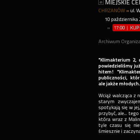
MIEJSKIE C
CHRZANÓW
»
ul. 
10
października
»
17:00 | KU
Archiwum Organiz
"Klimakterium 2,
powiedzieliśmy ju
hitem! "Klimakt
publiczności, kt
ale jakże młodych
Wciąż walcząca z n
starym zwyczaje
spotykają się w jej
przybyć, ale... teg
która wraz z Malin
tyle czasu się ni
śmiesznie i zaczyn