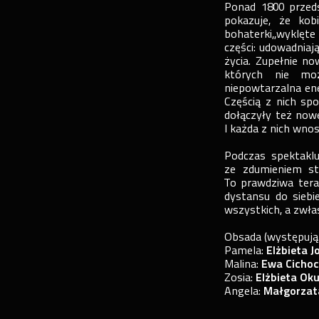
Ponad 1800 przeds
pokazuje, że kob
bohaterki,,wyklęte
części: udowadniaj
życia. Zupełnie n
których nie moż
niepowtarzalna ener
Częścią z nich spo
dołączyły też nowe
I każda z nich wno
Podczas spektaklu
ze zdumieniem stw
To prawdziwa tera
dystansu do siebi
wszystkich, a zwłas
Obsada (występują
Pamela:
Elżbieta 
Malina:
Ewa Cichoc
Zosia:
Elżbieta Ok
Angela:
Małgorzat