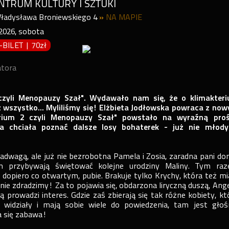
ENTRUM KULTURY I SZTUKI
Władysława Broniewskiego 4
»
NA MAPIE
2026
,
sobota
P-BILET
|
70zł
atora
 czyli Menopauzy Szał". Wydawało nam się, że o klimakter
ż wszystko... Myliliśmy się! Elżbieta Jodłowska powraca z no
erium 2 czyli Menopauzy Szał" powstało na wyraźną pro
óra chciała poznać dalsze losy bohaterek - już nie młody
.
adwagą, ale już nie bezrobotna Pamela i Zosia, zaradna pani do
m przybywają świętować kolejne urodziny Maliny. Tym ra
, dopiero co otwartym, pubie. Brakuje tylko Krychy, która też mi
o nie zdradzimy! Za to pojawia się, obdarzona liryczną duszą, Ange
ą prowadzi interes. Gdzie zaś zbierają się tak różne kobiety, kt
e widziały i mają sobie wiele do powiedzenia, tam jest głoś
a się zabawa!