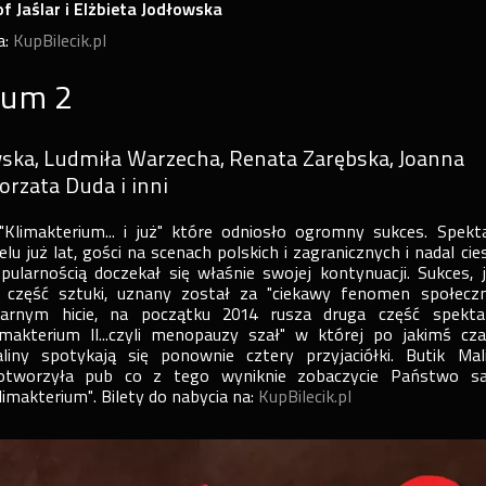
f Jaślar i Elżbieta Jodłowska
a:
KupBilecik.pl
ium 2
wska, Ludmiła Warzecha, Renata Zarębska, Joanna
orzata Duda i inni
"Klimakterium... i już" które odniosło ogromny sukces. Spekta
lu już lat, gości na scenach polskich i zagranicznych i nadal cie
pularnością doczekał się właśnie swojej kontynuacji. Sukces, j
 część sztuki, uznany został za "ciekawy fenomen społeczn
arnym hicie, na początku 2014 rusza druga część spekta
imakterium II...czyli menopauzy szał" w której po jakimś cza
iny spotykają się ponownie cztery przyjaciółki. Butik Mal
 otworzyła pub co z tego wyniknie zobaczycie Państwo s
Klimakterium". Bilety do nabycia na:
KupBilecik.pl