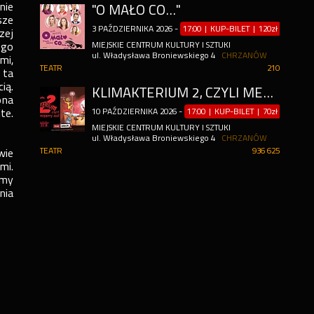
nie
"O MAŁO CO..."
sze
3
PAŹDZIERNIKA
2026
-
17:00 | KUP-BILET
|
120zł
zej
ego
MIEJSKIE CENTRUM KULTURY I SZTUKI
ul. Władysława Broniewskiego 4
CHRZANÓW
mi,
TEATR
210
 ta
ią.
KLIMAKTERIUM 2, CZYLI MENOPAUZY SZAŁ
ona
te.
10
PAŹDZIERNIKA
2026
-
17:00 | KUP-BILET
|
70zł
MIEJSKIE CENTRUM KULTURY I SZTUKI
ul. Władysława Broniewskiego 4
CHRZANÓW
TEATR
936 625
wie
mi.
amy
nia