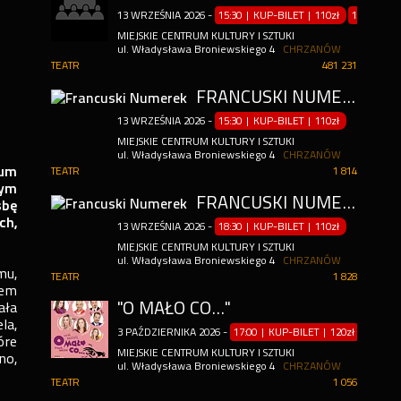
13
WRZEŚNIA
2026
-
15:30 | KUP-BILET
|
110zł
18:30 | K
MIEJSKIE CENTRUM KULTURY I SZTUKI
ul. Władysława Broniewskiego 4
CHRZANÓW
TEATR
481 231
FRANCUSKI NUMEREK
13
WRZEŚNIA
2026
-
15:30 | KUP-BILET
|
110zł
MIEJSKIE CENTRUM KULTURY I SZTUKI
ul. Władysława Broniewskiego 4
CHRZANÓW
ium
TEATR
1 814
wym
FRANCUSKI NUMEREK
śbę
ch,
13
WRZEŚNIA
2026
-
18:30 | KUP-BILET
|
110zł
MIEJSKIE CENTRUM KULTURY I SZTUKI
ul. Władysława Broniewskiego 4
CHRZANÓW
mu,
TEATR
1 828
zem
"O MAŁO CO..."
ała
la,
3
PAŹDZIERNIKA
2026
-
17:00 | KUP-BILET
|
120zł
óre
MIEJSKIE CENTRUM KULTURY I SZTUKI
no,
ul. Władysława Broniewskiego 4
CHRZANÓW
TEATR
1 056