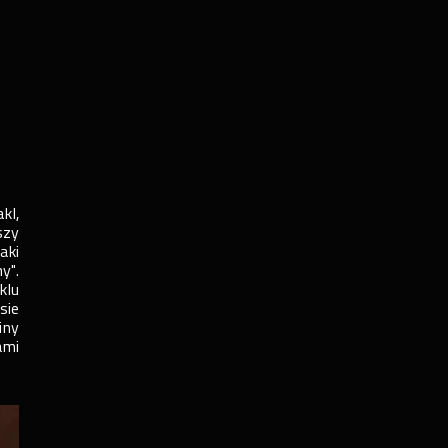
kl,
szy
aki
y".
klu
sie
iny
ami