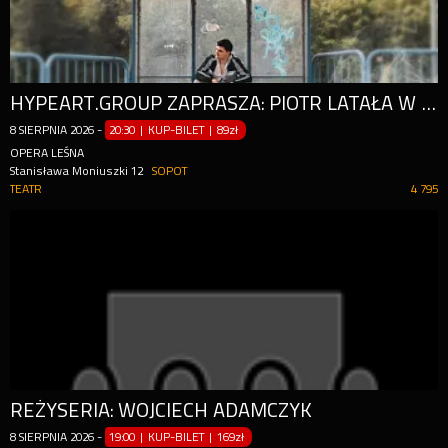
HYPEART.GROUP ZAPRASZA: PIOTR LATAŁA W PROGRAMIE 'SIWY DYM' [STAND-UP]
8
SIERPNIA
2026
-
20:30 | KUP-BILET
|
89zł
OPERA LEŚNA
Stanisława Moniuszki 12
SOPOT
TEATR
4 795
REŻYSERIA: WOJCIECH ADAMCZYK
8
SIERPNIA
2026
-
19:00 | KUP-BILET
|
169zł