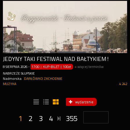
JEDYNY TAKI FESTIWAL NAD BAŁTYKIEM!
8
SIERPNIA
2026
-
17:00 | KUP-BILET
|
100zł
»
więcej terminów
NABRZEŻE SŁUPSKIE
Nadmorska
DARŁÓWKO ZACHODNIE
MUZYKA
4 242
wydarzenie
1
2
3
4
355