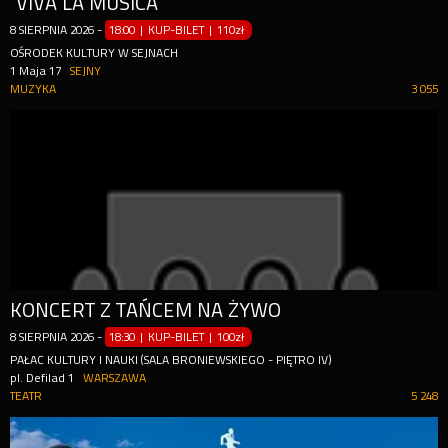
"VIVA LA MUSICA"
8
SIERPNIA
2026
-
18:00 | KUP-BILET
|
110zł
OŚRODEK KULTURY W SEJNACH
1 Maja 17
SEJNY
MUZYKA
3 055
KONCERT Z TAŃCEM NA ŻYWO
8
SIERPNIA
2026
-
18:30 | KUP-BILET
|
100zł
PAŁAC KULTURY I NAUKI (SALA BRONIEWSKIEGO - PIĘTRO IV)
pl. Defilad 1
WARSZAWA
TEATR
5 248