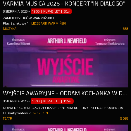
VARMIA MUSICA 2026 - KONCERT "IN DIALOGO"
8
SIERPNIA
2026
-
19:00 | KUP-BILET
|
50zł
ZAMEK BISKUPÓW WARMIŃSKICH
Plac Zamkowy 1
LIDZBARK WARMIŃSKI
MUZYKA
1 338
WYJŚCIE AWARYJNE - ODDAM KOCHANKA W DOBRE RĘCE
8
SIERPNIA
2026
-
16:00 | KUP-BILET
|
115zł
NOWA DEKADENCJA SZCZECIŃSKIE CENTRUM KULTURY - SCENA DEKADENCJA
Ul. Partyzantów 2
SZCZECIN
TEATR
5 098