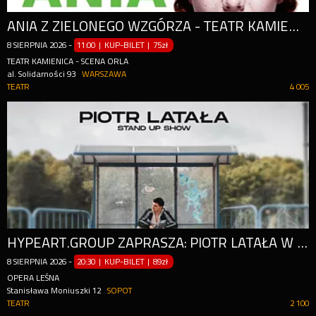
ANIA Z ZIELONEGO WZGÓRZA - TEATR KAMIENICA
8
SIERPNIA
2026
-
11:00 | KUP-BILET
|
75zł
TEATR KAMIENICA - SCENA ORLA
al. Solidarności 93
WARSZAWA
TEATR
4 005
HYPEART.GROUP ZAPRASZA: PIOTR LATAŁA W PROGRAMIE 'SIWY DYM' [STAND-UP]
8
SIERPNIA
2026
-
20:30 | KUP-BILET
|
89zł
OPERA LEŚNA
Stanisława Moniuszki 12
SOPOT
TEATR
2 100