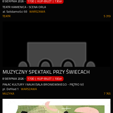
8
SIERPNIA
2026
-
17:00 | KUP-BILET
|
130zł
TEATR KAMIENICA - SCENA ORLA
al. Solidarności 93
WARSZAWA
TEATR
5 319
MUZYCZNY SPEKTAKL PRZY ŚWIECACH
8
SIERPNIA
2026
-
17:00 | KUP-BILET
|
100zł
PAŁAC KULTURY I NAUKI (SALA BRONIEWSKIEGO - PIĘTRO IV)
pl. Defilad 1
WARSZAWA
MUZYKA
7 765