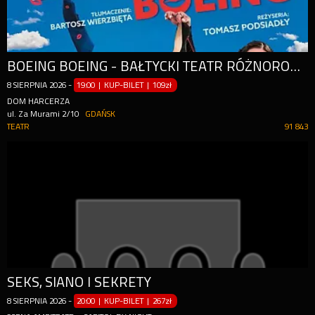
BOEING BOEING - BAŁTYCKI TEATR RÓŻNORODNOŚCI
8
SIERPNIA
2026
-
19:00 | KUP-BILET
|
109zł
DOM HARCERZA
ul. Za Murami 2/10
GDAŃSK
TEATR
91 843
SEKS, SIANO I SEKRETY
8
SIERPNIA
2026
-
20:00 | KUP-BILET
|
267zł