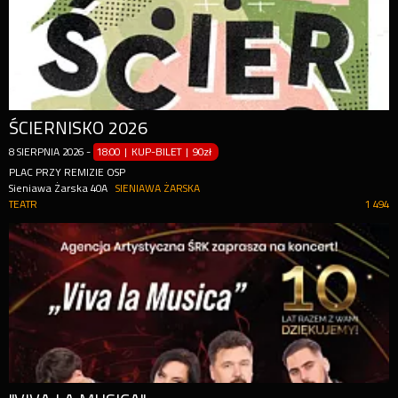
ŚCIERNISKO 2026
8
SIERPNIA
2026
-
18:00 | KUP-BILET
|
90zł
PLAC PRZY REMIZIE OSP
Sieniawa Żarska 40A
SIENIAWA ŻARSKA
TEATR
1 494