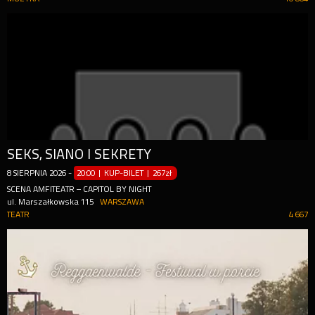
SEKS, SIANO I SEKRETY
8
SIERPNIA
2026
-
20:00 | KUP-BILET
|
267zł
SCENA AMFITEATR – CAPITOL BY NIGHT
ul. Marszałkowska 115
WARSZAWA
TEATR
4 667