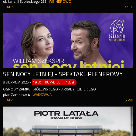
ul. Jana III Sobieskiego 255
WEJHEROWO
TEATR
4 956
SEN NOCY LETNIEJ - SPEKTAKL PLENEROWY
8
SIERPNIA
2026
-
19:30 | KUP-BILET
|
120zł
OGRODY ZAMKU KRÓLEWSKIEGO - ARKADY KUBICKIEGO
plac Zamkowy 4
WARSZAWA
TEATR
6 798