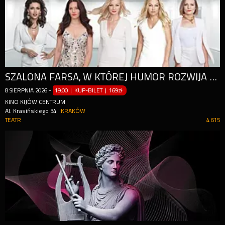
SZALONA FARSA, W KTÓREJ HUMOR ROZWIJA SIĘ AŻ PO OSTATNIĄ SCENĘ!
8
SIERPNIA
2026
-
19:00 | KUP-BILET
|
169zł
KINO KIJÓW CENTRUM
Al. Krasińskiego 34
KRAKÓW
TEATR
4 615