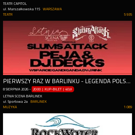
TEATR CAPITOL
ul. Marszałkowska 115
WARSZAWA
TEATR
5 935
PIERWSZY RAZ W BARLINKU - LEGENDA POLSKIEGO RAPU PEJA / SLUMS ATTACK NA LETNIEJ SCENIE!
8
SIERPNIA
2026
-
20:00 | KUP-BILET
|
40zł
LETNIA SCENA BARLINEK
ul. Sportowa 2a
BARLINEK
MUZYKA
1 089