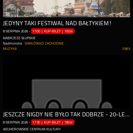
JEDYNY TAKI FESTIWAL NAD BAŁTYKIEM!
8
SIERPNIA
2026
-
17:00 | KUP-BILET
|
100zł
NABRZEŻE SŁUPSKIE
Nadmorska
DARŁÓWKO ZACHODNIE
MUZYKA
3 863
JESZCZE NIGDY NIE BYŁO TAK DOBRZE - 20-LECIE KABARETU
8
SIERPNIA
2026
-
17:30 | KUP-BILET
|
180zł
WEJHEROWSKIE CENTRUM KULTURY