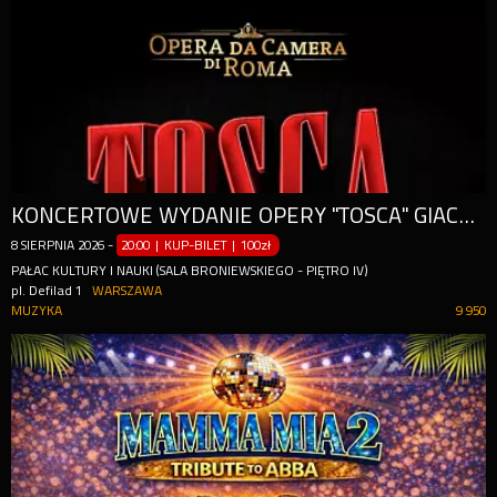
KONCERTOWE WYDANIE OPERY "TOSCA" GIACOMO PUCCINIEGO
8
SIERPNIA
2026
-
20:00 | KUP-BILET
|
100zł
PAŁAC KULTURY I NAUKI (SALA BRONIEWSKIEGO - PIĘTRO IV)
pl. Defilad 1
WARSZAWA
MUZYKA
9 950