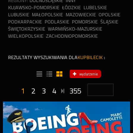
REGIONY:
DOLNOŚLĄSKIE
INNY
KUJAWSKO-POMORSKIE
ŁÓDZKIE
LUBELSKIE
LUBUSKIE
MAŁOPOLSKIE
MAZOWIECKIE
OPOLSKIE
PODKARPACKIE
PODLASKIE
POMORSKIE
ŚLĄSKIE
ŚWIĘTOKRZYSKIE
WARMIŃSKO-MAZURSKIE
WIELKOPOLSKIE
ZACHODNIOPOMORSKIE
REZULTATY WYSZUKIWANIA DLA
KUPBILECIK
:
wydarzenie
1
2
3
4
355