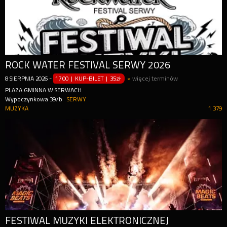
ROCK WATER FESTIVAL SERWY 2026
8
SIERPNIA
2026
-
17:00 | KUP-BILET
|
35zł
»
więcej terminów
PLAŻA GMINNA W SERWACH
Wypoczynkowa 39/b
SERWY
MUZYKA
1 379
FESTIWAL MUZYKI ELEKTRONICZNEJ