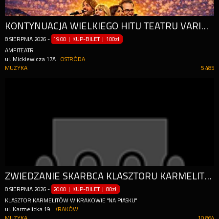
KONTYNUACJA WIELKIEGO HITU TEATRU VARIETE MUZA - MAMMA MIA!
8
SIERPNIA
2026
-
19:00 | KUP-BILET
|
100zł
AMFITEATR
ul. Mickiewicza 17A
OSTRÓDA
MUZYKA
5 485
ZWIEDZANIE SKARBCA KLASZTORU KARMELITÓW I KONCERT "CZTERY PORY ROKU" A. VIVALDIEGO
8
SIERPNIA
2026
-
20:00 | KUP-BILET
|
80zł
KLASZTOR KARMELITÓW W KRAKOWIE "NA PIASKU"
ul. Karmelicka 19
KRAKÓW
MUZYKA
10 864