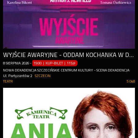
WYJŚCIE AWARYJNE - ODDAM KOCHANKA W DOBRE RĘCE
8
SIERPNIA
2026
-
19:00 | KUP-BILET
|
115zł
NOWA DEKADENCJA SZCZECIŃSKIE CENTRUM KULTURY - SCENA DEKADENCJA
Ul. Partyzantów 2
SZCZECIN
TEATR
5 048