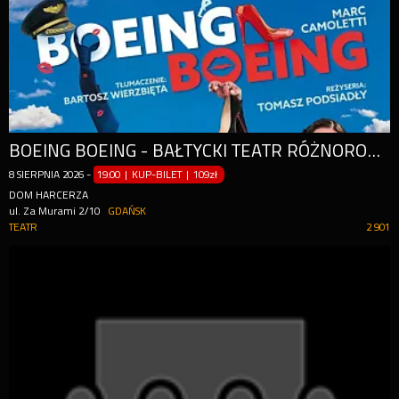
BOEING BOEING - BAŁTYCKI TEATR RÓŻNORODNOŚCI
8
SIERPNIA
2026
-
19:00 | KUP-BILET
|
109zł
DOM HARCERZA
ul. Za Murami 2/10
GDAŃSK
TEATR
2 901