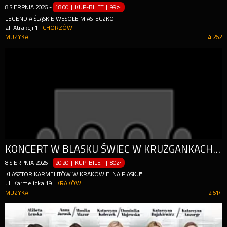
8
SIERPNIA
2026
-
18:00 | KUP-BILET
|
99zł
LEGENDIA ŚLĄSKIE WESOŁE MIASTECZKO
al. Atrakcji 1
CHORZÓW
MUZYKA
4 262
KONCERT W BLASKU ŚWIEC W KRUŻGANKACH KLASZTORU KARMELITÓW
8
SIERPNIA
2026
-
20:20 | KUP-BILET
|
80zł
KLASZTOR KARMELITÓW W KRAKOWIE "NA PIASKU"
ul. Karmelicka 19
KRAKÓW
MUZYKA
2 614