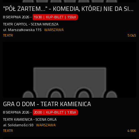
"PÓŁ ŻARTEM..." - KOMEDIA, KTÓREJ NIE DA SIĘ ZAPOMNIEĆ!
8
SIERPNIA
2026
-
19:30 | KUP-BILET
|
159zł
TEATR CAPITOL - SCENA MNIEJSZA
ul. Marszałkowska 115
WARSZAWA
TEATR
5 045
GRA O DOM - TEATR KAMIENICA
8
SIERPNIA
2026
-
20:00 | KUP-BILET
|
130zł
TEATR KAMIENICA - SCENA ORLA
al. Solidarności 93
WARSZAWA
TEATR
4 906