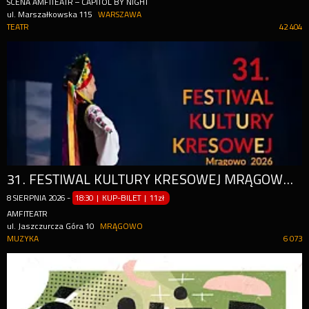
SCENA AMFITEATR – CAPITOL BY NIGHT
ul. Marszałkowska 115
WARSZAWA
TEATR
42 404
31. FESTIWAL KULTURY KRESOWEJ MRĄGOWO 2026
8
SIERPNIA
2026
-
18:30 | KUP-BILET
|
11zł
AMFITEATR
ul. Jaszczurcza Góra 10
MRĄGOWO
MUZYKA
6 073