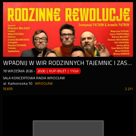
WPADNIJ W WIR RODZINNYCH TAJEMNIC I ZASKAKUJĄCYCH ZWROTÓW AKCJI!
18
WRZEŚNIA
2026
-
20:00 | KUP-BILET
|
110zł
SALA KONCERTOWA RADIA WROCŁAW
al. Karkonoska 10
WROCŁAW
TEATR
2 211