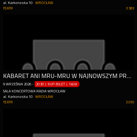
al. Karkonoska 10
WROCŁAW
TEATR
3 383
KABARET ANI MRU-MRU W NAJNOWSZYM PROGRAMIE "MNIEJ WIĘCEJ"
9
WRZEŚNIA
2026
-
20:30 | KUP-BILET
|
140zł
SALA KONCERTOWA RADIA WROCŁAW
al. Karkonoska 10
WROCŁAW
TEATR
3 010