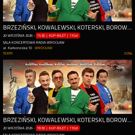
BRZEZIŃSKI, KOWALEWSKI, KOTERSKI, BOROWSKI, WIESZCZEK, ŻUKOWSKI
20
WRZEŚNIA
2026
-
15:30 | KUP-BILET
|
110zł
SALA KONCERTOWA RADIA WROCŁAW
al. Karkonoska 10
WROCŁAW
TEATR
3 054
BRZEZIŃSKI, KOWALEWSKI, KOTERSKI, BOROWSKI, WIESZCZEK, ŻUKOWSKI
20
WRZEŚNIA
2026
-
18:30 | KUP-BILET
|
110zł