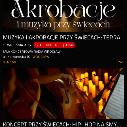
MUZYKA I AKROBACJE PRZY ŚWIECACH: TERRA
13
WRZEŚNIA
2026
-
17:30 | KUP-BILET
|
125zł
SALA KONCERTOWA RADIA WROCŁAW
al. Karkonoska 10
WROCŁAW
MUZYKA
522
KONCERT PRZY ŚWIECACH: HIP- HOP NA SMYCZKACH