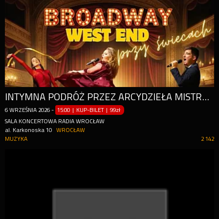
INTYMNA PODRÓŻ PRZEZ ARCYDZIEŁA MISTRZÓW I HISTORIĘ MUSICALU
6
WRZEŚNIA
2026
-
15:00 | KUP-BILET
|
99zł
SALA KONCERTOWA RADIA WROCŁAW
al. Karkonoska 10
WROCŁAW
MUZYKA
2 142