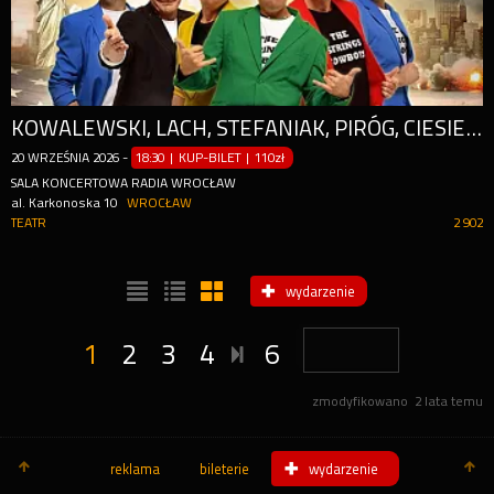
KOWALEWSKI, LACH, STEFANIAK, PIRÓG, CIESIELSKA
20
WRZEŚNIA
2026
-
18:30 | KUP-BILET
|
110zł
SALA KONCERTOWA RADIA WROCŁAW
al. Karkonoska 10
WROCŁAW
TEATR
2 902
wydarzenie
1
2
3
4
6
zmodyfikowano
2 lata temu
reklama
bileterie
wydarzenie