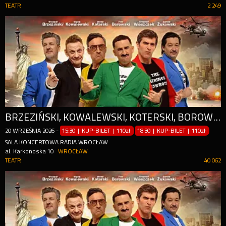
TEATR
2 249
BRZEZIŃSKI, KOWALEWSKI, KOTERSKI, BOROWSKI, WIESZCZEK, ŻUKOWSKI
20
WRZEŚNIA
2026
-
15:30 | KUP-BILET
|
110zł
18:30 | KUP-BILET
|
110zł
SALA KONCERTOWA RADIA WROCŁAW
al. Karkonoska 10
WROCŁAW
TEATR
40 062