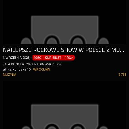
NAJLEPSZE ROCKOWE SHOW W POLSCE Z MUZYKĄ ZESPOŁÓW: METALLICA, AC/DC, IRON MAIDEN, QUEEN, PRINCE, NIRVANA, GUNS N’ROSES, DEEP PURPLE, EUROPE, NIGHTWISH, FAITH NO MORE I INNYCH
4
WRZEŚNIA
2026
-
19:30 | KUP-BILET
|
179zł
SALA KONCERTOWA RADIA WROCŁAW
al. Karkonoska 10
WROCŁAW
MUZYKA
2 753