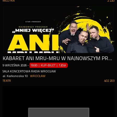
MUZYKA
2 220
KABARET ANI MRU-MRU W NAJNOWSZYM PROGRAMIE "MNIEJ WIĘCEJ"
9
WRZEŚNIA
2026
-
18:00 | KUP-BILET
|
120zł
SALA KONCERTOWA RADIA WROCŁAW
al. Karkonoska 10
WROCŁAW
TEATR
402 203