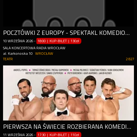
POCZTÓWKI Z EUROPY - SPEKTAKL KOMEDIOWY
10
WRZEŚNIA
2026
-
18:00 | KUP-BILET
|
130zł
SALA KONCERTOWA RADIA WROCŁAW
al. Karkonoska 10
WROCŁAW
TEATR
2 827
PIERWSZA NA ŚWIECIE ROZBIERANA KOMEDIA TEATRALNA O BOYSBANDZIE!
11
WRZEŚNIA
2026
-
17:30 | KUP-BILET
|
110zł