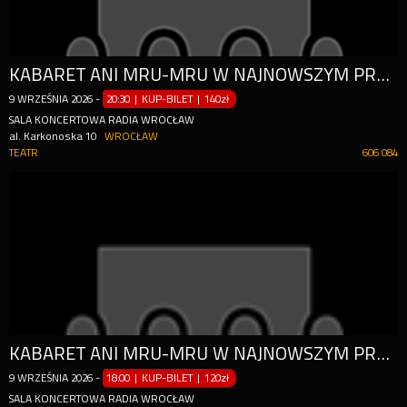
KABARET ANI MRU-MRU W NAJNOWSZYM PROGRAMIE "MNIEJ WIĘCEJ"
9
WRZEŚNIA
2026
-
20:30 | KUP-BILET
|
140zł
SALA KONCERTOWA RADIA WROCŁAW
al. Karkonoska 10
WROCŁAW
TEATR
606 084
KABARET ANI MRU-MRU W NAJNOWSZYM PROGRAMIE "MNIEJ WIĘCEJ"
9
WRZEŚNIA
2026
-
18:00 | KUP-BILET
|
120zł
SALA KONCERTOWA RADIA WROCŁAW