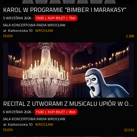
KAROL W PROGRAMIE "BIMBER I MARAKASY"
5
WRZEŚNIA
2026
-
19:00 | KUP-BILET
|
79zł
SALA KONCERTOWA RADIA WROCŁAW
al. Karkonoska 10
WROCŁAW
TEATR
2 208
RECITAL Z UTWORAMI Z MUSICALU UPIÓR W OPERZE
6
WRZEŚNIA
2026
-
15:00 | KUP-BILET
|
99zł
SALA KONCERTOWA RADIA WROCŁAW
al. Karkonoska 10
WROCŁAW
TEATR
22 032