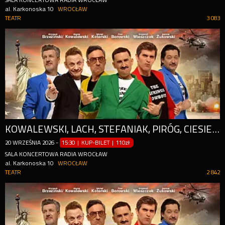
SALA KONCERTOWA RADIA WROCŁAW
al. Karkonoska 10
WROCŁAW
TEATR
3 083
KOWALEWSKI, LACH, STEFANIAK, PIRÓG, CIESIELSKA
20
WRZEŚNIA
2026
-
15:30 | KUP-BILET
|
110zł
SALA KONCERTOWA RADIA WROCŁAW
al. Karkonoska 10
WROCŁAW
TEATR
2 842