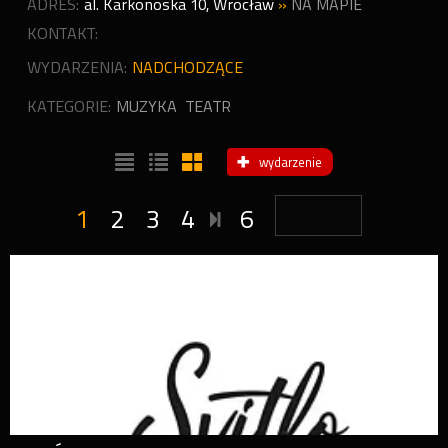
ADRES:
al. Karkonoska 10
,
Wrocław
»
NA MAPIE
KONTAKT:
WYDARZENIA:
NADCHODZĄCE
KATEGORIE:
MUZYKA
TEATR
wydarzenie
1
2
3
4
6