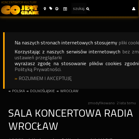
KONCENTRATOR KULTURY
Na naszych stronach internetowych stosujemy
pliki cook
Korzystając z naszych serwisów internetowych
bez zm
ustawień przeglądarki
wyrażasz zgodę na stosowanie plików cookies zgodn
Polityką Prywatności.
»
ROZUMIEM I AKCEPTUJĘ
«
POLSKA
«
DOLNOŚLĄSKIE
«
WROCŁAW
zmodyfikowano
2 lata temu
SALA KONCERTOWA RADIA
WROCŁAW