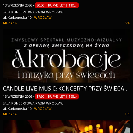
13
WRZEŚNIA
2026
-
20:00 | KUP-BILET
|
110zł
SALA KONCERTOWA RADIA WROCŁAW
al. Karkonoska 10
WROCŁAW
MUZYKA
530
CANDLE LIVE MUSIC: KONCERTY PRZY ŚWIECACH
13
WRZEŚNIA
2026
-
17:30 | KUP-BILET
|
125zł
SALA KONCERTOWA RADIA WROCŁAW
al. Karkonoska 10
WROCŁAW
MUZYKA
155