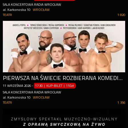
SALA KONCERTOWA RADIA WROCŁAW
al. Karkonoska 10
WROCŁAW
TEATR
1 820
PIERWSZA NA ŚWIECIE ROZBIERANA KOMEDIA TEATRALNA O BOYSBANDZIE!
11
WRZEŚNIA
2026
-
17:30 | KUP-BILET
|
110zł
SALA KONCERTOWA RADIA WROCŁAW
al. Karkonoska 10
WROCŁAW
TEATR
1 356