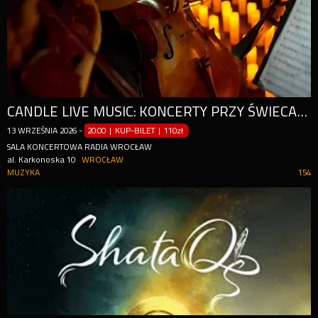
CANDLE LIVE MUSIC: KONCERTY PRZY ŚWIECACH
13
WRZEŚNIA
2026
-
20:00 | KUP-BILET
|
110zł
SALA KONCERTOWA RADIA WROCŁAW
al. Karkonoska 10
WROCŁAW
MUZYKA
154