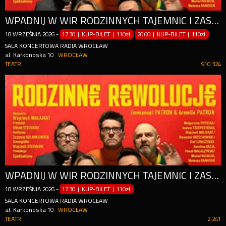
WPADNIJ W WIR RODZINNYCH TAJEMNIC I ZASKAKUJĄCYCH ZWROTÓW AKCJI!
18
WRZEŚNIA
2026
-
17:30 | KUP-BILET
|
110zł
20:00 | KUP-BILET
|
110zł
SALA KONCERTOWA RADIA WROCŁAW
al. Karkonoska 10
WROCŁAW
TEATR
910 324
WPADNIJ W WIR RODZINNYCH TAJEMNIC I ZASKAKUJĄCYCH ZWROTÓW AKCJI!
18
WRZEŚNIA
2026
-
17:30 | KUP-BILET
|
110zł
SALA KONCERTOWA RADIA WROCŁAW
al. Karkonoska 10
WROCŁAW
TEATR
2 241