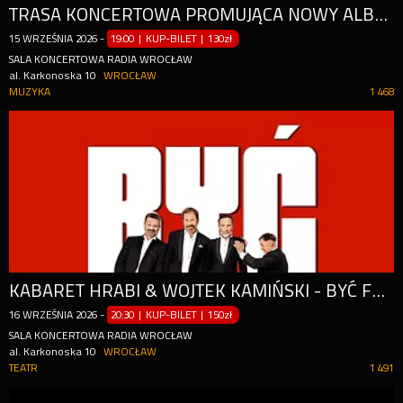
TRASA KONCERTOWA PROMUJĄCA NOWY ALBUM "KRÓLESTWO"
15
WRZEŚNIA
2026
-
19:00 | KUP-BILET
|
130zł
SALA KONCERTOWA RADIA WROCŁAW
al. Karkonoska 10
WROCŁAW
MUZYKA
1 468
KABARET HRABI & WOJTEK KAMIŃSKI - BYĆ FACETEM
16
WRZEŚNIA
2026
-
20:30 | KUP-BILET
|
150zł
SALA KONCERTOWA RADIA WROCŁAW
al. Karkonoska 10
WROCŁAW
TEATR
1 491