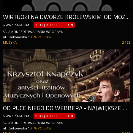
WIRTUOZI NA DWORZE KRÓLEWSKIM: OD MOZARTA PO STRAUSSA!
6
WRZEŚNIA
2026
-
16:30 | KUP-BILET
|
99zł
SALA KONCERTOWA RADIA WROCŁAW
al. Karkonoska 10
WROCŁAW
MUZYKA
2 133
OD PUCCINIEGO DO WEBBERA - NAJWIĘKSZE HITY OPERY I MUSICALU!
6
WRZEŚNIA
2026
-
19:00 | KUP-BILET
|
99zł
SALA KONCERTOWA RADIA WROCŁAW
al. Karkonoska 10
WROCŁAW