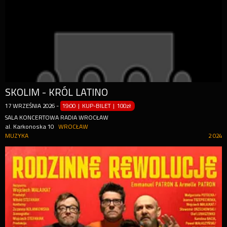
SKOLIM - KRÓL LATINO
17
WRZEŚNIA
2026
-
19:00 | KUP-BILET
|
100zł
SALA KONCERTOWA RADIA WROCŁAW
al. Karkonoska 10
WROCŁAW
MUZYKA
2 024