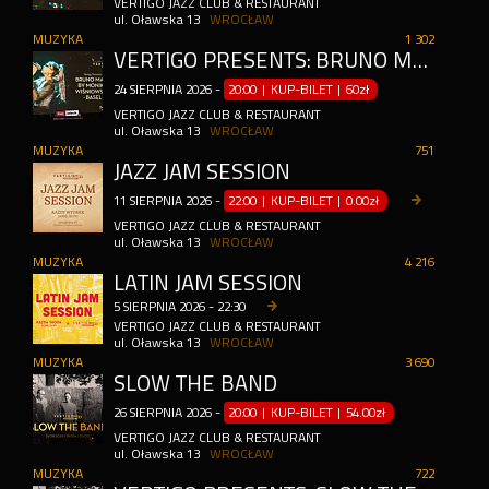
VERTIGO JAZZ CLUB & RESTAURANT
ul. Oławska 13
WROCŁAW
MUZYKA
1 302
VERTIGO PRESENTS: BRUNO MARS BY MONIKA WIŚNIOWSKA - BASEL
24
SIERPNIA
2026
-
20:00 | KUP-BILET
|
60zł
VERTIGO JAZZ CLUB & RESTAURANT
ul. Oławska 13
WROCŁAW
MUZYKA
751
JAZZ JAM SESSION
11
SIERPNIA
2026
-
22:00 | KUP-BILET
|
0.00zł
VERTIGO JAZZ CLUB & RESTAURANT
ul. Oławska 13
WROCŁAW
MUZYKA
4 216
LATIN JAM SESSION
5
SIERPNIA
2026
-
22:30
VERTIGO JAZZ CLUB & RESTAURANT
ul. Oławska 13
WROCŁAW
MUZYKA
3 690
SLOW THE BAND
26
SIERPNIA
2026
-
20:00 | KUP-BILET
|
54.00zł
VERTIGO JAZZ CLUB & RESTAURANT
ul. Oławska 13
WROCŁAW
MUZYKA
722