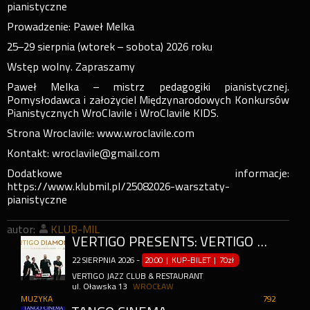
pianistyczne
Prowadzenie: Paweł Melka
25–29 sierpnia (wtorek – sobota) 2026 roku
Wstęp wolny. Zapraszamy
Paweł Melka – mistrz pedagogiki pianistycznej.
Pomysłodawca i założyciel Międzynarodowych Konkursów
Pianistycznych WroClavile i WroClavile KIDS.
Strona Wroclavile: www.wroclavile.com
Kontakt: wroclavile@gmail.com
Dodatkowe informacje:
https://www.klubmil.pl/25082026-warsztaty-
pianistyczne
autor:
KLUB-MIL
VERTIGO PRESENTS: VERTIGO DIAMONDS
22
SIERPNIA
2026
-
20:00 | KUP-BILET
|
70zł
VERTIGO JAZZ CLUB & RESTAURANT
ul. Oławska 13
WROCŁAW
MUZYKA
792