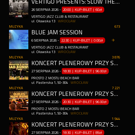
VERTIGO PRESENTS: SLOW THE BAND
26
SIERPNIA
2026
-
20:00 | KUP-BILET
|
60zł
VERTIGO JAZZ CLUB & RESTAURANT
ul. Oławska 13
WROCŁAW
MUZYKA
673
BLUE JAM SESSION
6
SIERPNIA
2026
-
22:30 | KUP-BILET
|
0.00zł
VERTIGO JAZZ CLUB & RESTAURANT
ul. Oławska 13
WROCŁAW
MUZYKA
3 876
KONCERT PLENEROWY PRZY ŚWIECACH: REGGAETON & LATINO: BAD BUNNY I INNI
27
SIERPNIA
2026
-
18:30 | KUP-BILET
|
96.00zł
PROSTO Z MOSTU BEACH BAR
ul. Pasterska 1, 50-304
WROCŁAW
MUZYKA
7 221
KONCERT PLENEROWY PRZY ŚWIECACH: COLDPLAY & IMAGINE DRAGONS
27
SIERPNIA
2026
-
20:30 | KUP-BILET
|
96.00zł
PROSTO Z MOSTU BEACH BAR
ul. Pasterska 1, 50-304
WROCŁAW
MUZYKA
1 944
KONCERT PLENEROWY PRZY ŚWIECACH: REGGAETON & LATINO: BAD BUNNY I INNI
27
SIERPNIA
2026
-
18:30 | KUP-BILET
|
89zł