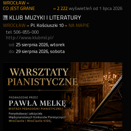
WROCŁAW
»
CO JEST GRANE
» 2 222
wyświetleń od 1 lipca 2026
KLUB MUZYKI I LITERATURY
WROCŁAW
»
Pl. Kościuszki 10
»
NA MAPIE
tel: 506-855-000
http://www.klubmil.pl/
od:
25
sierpnia
2026
,
wtorek
do:
29
sierpnia
2026
,
sobota