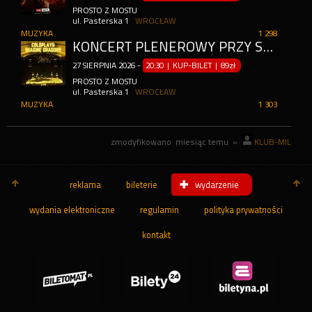
PROSTO Z MOSTU
ul. Pasterska 1
WROCŁAW
MUZYKA
1 298
KONCERT PLENEROWY PRZY ŚWIECACH: COLDPLAY & IMAGINE DRAGONS
27
SIERPNIA
2026
-
20:30 | KUP-BILET
|
89zł
PROSTO Z MOSTU
ul. Pasterska 1
WROCŁAW
MUZYKA
1 303
zmodyfikowano
miesiąc temu
»
KLUB-MIL
reklama
bileterie
wydarzenie
wydania elektroniczne
regulamin
polityka prywatności
kontakt