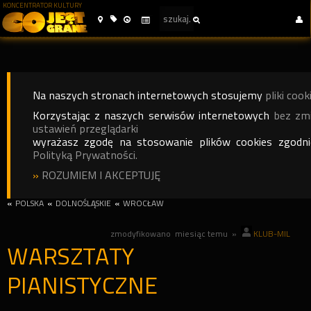
KONCENTRATOR KULTURY
Na naszych stronach internetowych stosujemy
pliki cook
Korzystając z naszych serwisów internetowych
bez zm
ustawień przeglądarki
wyrażasz zgodę na stosowanie plików cookies zgodn
Polityką Prywatności.
»
ROZUMIEM I AKCEPTUJĘ
«
POLSKA
«
DOLNOŚLĄSKIE
«
WROCŁAW
zmodyfikowano
miesiąc temu
»
KLUB-MIL
WARSZTATY
PIANISTYCZNE