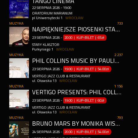
TANGO CINEMA
22
SIERPNIA
2026
-
19:00
ORATORIUM MARIANUM
pl Uniwersytecki 1
WROCŁAW
MUZYKA
733
NAJPIĘKNIEJSZE PIOSENKI STANISŁAWA SOYKI W STARYM KLASZTORZE
23
SIERPNIA
2026
-
20:00 | KUP-BILET
|
65zł
STARY KLASZTOR
Purkyniego 1
WROCŁAW
MUZYKA
2 237
PHIL COLLINS MUSIC BY PAULINA CYNKAR
23
SIERPNIA
2026
-
19:00 | KUP-BILET
|
54.00zł
VERTIGO JAZZ CLUB & RESTAURANT
ul. Oławska 13
WROCŁAW
MUZYKA
1 156
VERTIGO PRESENTS: PHIL COLLINS MUSIC BY PAULINA CYNKAR
23
SIERPNIA
2026
-
19:00 | KUP-BILET
|
60zł
VERTIGO JAZZ CLUB & RESTAURANT
ul. Oławska 13
WROCŁAW
MUZYKA
793
BRUNO MARS BY MONIKA WIŚNIOWSKA - BASEL
24
SIERPNIA
2026
-
20:00 | KUP-BILET
|
54.00zł