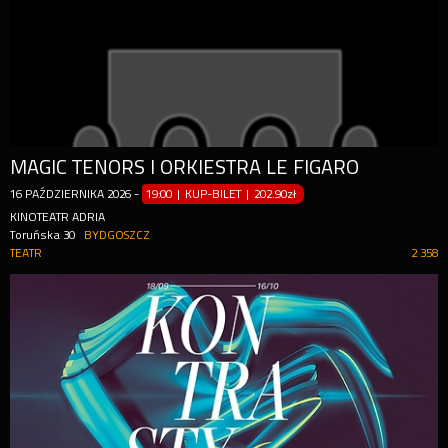
MAGIC TENORS I ORKIESTRA LE FIGARO
16
PAŹDZIERNIKA
2026
-
19:00 | KUP-BILET
|
202.90zł
KINOTEATR ADRIA
Toruńska 30
BYDGOSZCZ
TEATR
2 358