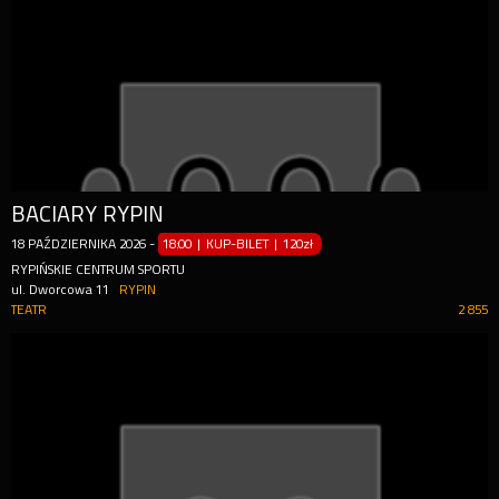
BACIARY RYPIN
18
PAŹDZIERNIKA
2026
-
18:00 | KUP-BILET
|
120zł
RYPIŃSKIE CENTRUM SPORTU
ul. Dworcowa 11
RYPIN
TEATR
2 855