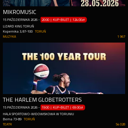
MIKROMUSIC
15
PAŹDZIERNIKA
2026
-
20:00 | KUP-BILET
|
124.00zł
LIZARD KING TORUŃ
Kopernika 3, 87-100
TORUŃ
MUZYKA
1 967
THE HARLEM GLOBETROTTERS
15
PAŹDZIERNIKA
2026
-
19:00 | KUP-BILET
|
69.00zł
HALA SPORTOWO-WIDOWISKOWA W TORUNIU
Bema 73-89
TORUŃ
TEATR
54 028