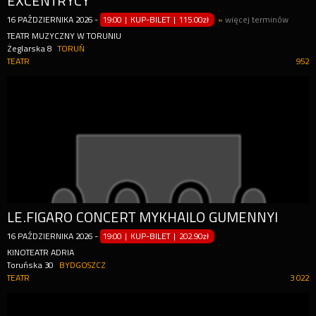
EXCENTRYCY
16
PAŹDZIERNIKA
2026
-
19:00 | KUP-BILET
|
115.00zł
»
więcej terminów
TEATR MUZYCZNY W TORUNIU
Żeglarska 8
TORUŃ
TEATR
952
LE.FIGARO CONCERT MYKHAILO GUMENNYI
16
PAŹDZIERNIKA
2026
-
19:00 | KUP-BILET
|
202.90zł
KINOTEATR ADRIA
Toruńska 30
BYDGOSZCZ
TEATR
3 022