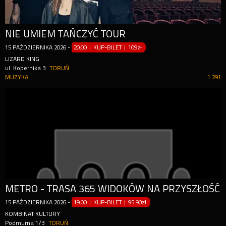
NIE UMIEM TAŃCZYĆ TOUR
15
PAŹDZIERNIKA
2026
-
20:00 | KUP-BILET
|
109zł
LIZARD KING
ul. Kopernika 3
TORUŃ
MUZYKA
1 291
METRO - TRASA 365 WIDOKÓW NA PRZYSZŁOŚĆ
15
PAŹDZIERNIKA
2026
-
19:00 | KUP-BILET
|
95.90zł
KOMBINAT KULTURY
Podmurna 1/3
TORUŃ