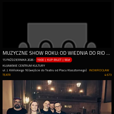
MUZYCZNE SHOW ROKU: OD WIEDNIA DO RIO DE JANEIRO
15
PAŹDZIERNIKA
2026
-
19:00 | KUP-BILET
|
90zł
KUJAWSKIE CENTRUM KULTURY
ul. J. Kilińskiego 16 (wejście do Teatru od Placu Klasztornego)
INOWROCŁAW
TEATR
4 673