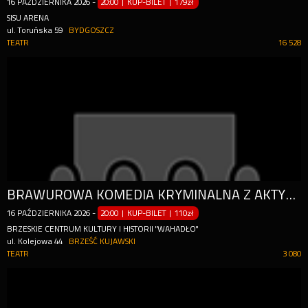
16
PAŹDZIERNIKA
2026
-
20:00 | KUP-BILET
|
179zł
SISU ARENA
ul. Toruńska 59
BYDGOSZCZ
TEATR
16 528
BRAWUROWA KOMEDIA KRYMINALNA Z AKTYWNYM UDZIAŁEM PUBLICZNOŚCI
16
PAŹDZIERNIKA
2026
-
20:00 | KUP-BILET
|
110zł
BRZESKIE CENTRUM KULTURY I HISTORII "WAHADŁO"
ul. Kolejowa 44
BRZEŚĆ KUJAWSKI
TEATR
3 080