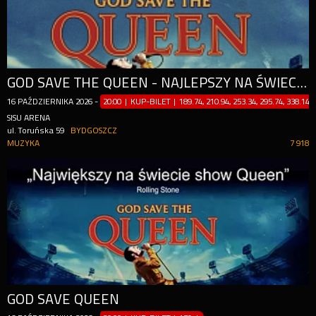
GOD SAVE THE QUEEN - NAJLEPSZY NA ŚWIECIE SHOW QUEEN WG ROLLING STONE.
16
PAŹDZIERNIKA
2026
-
20:00 | KUP-BILET
|
189.74, 210.94, 253.34, 295.74, 338.14z
SISU ARENA
ul. Toruńska 59
BYDGOSZCZ
MUZYKA
7 918
GOD SAVE QUEEN