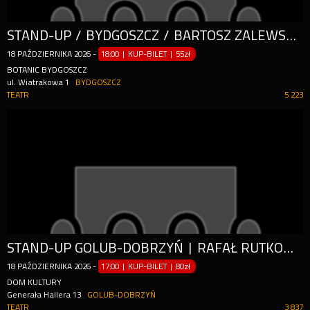
STAND-UP / BYDGOSZCZ / BARTOSZ ZALEWSKI - "MYŚLĘ WIĘC PIERDZĘ"
18
PAŹDZIERNIKA
2026
-
18:00 | KUP-BILET
|
55zł
BOTANIC BYDGOSZCZ
ul. Wiatrakowa 1
BYDGOSZCZ
TEATR
5 223
STAND-UP GOLUB-DOBRZYŃ | RAFAŁ RUTKOWSKI W PROGRAMIE "WEHIKUŁ CZASU"
18
PAŹDZIERNIKA
2026
-
17:00 | KUP-BILET
|
80zł
DOM KULTURY
Generała Hallera 13
GOLUB-DOBRZYŃ
TEATR
3 837