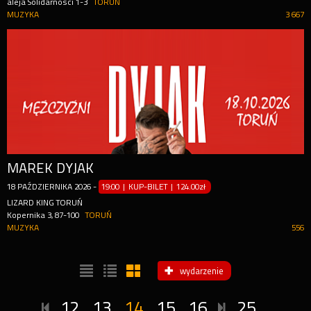
aleja Solidarności 1-3
TORUŃ
MUZYKA
3 667
MAREK DYJAK
18
PAŹDZIERNIKA
2026
-
19:00 | KUP-BILET
|
124.00zł
LIZARD KING TORUŃ
Kopernika 3, 87-100
TORUŃ
MUZYKA
556
wydarzenie
12
13
14
15
16
25