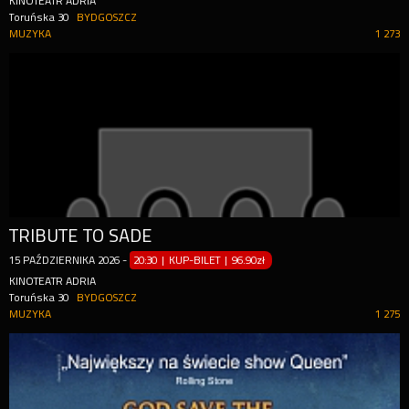
KINOTEATR ADRIA
Toruńska 30
BYDGOSZCZ
MUZYKA
1 273
TRIBUTE TO SADE
15
PAŹDZIERNIKA
2026
-
20:30 | KUP-BILET
|
96.90zł
KINOTEATR ADRIA
Toruńska 30
BYDGOSZCZ
MUZYKA
1 275