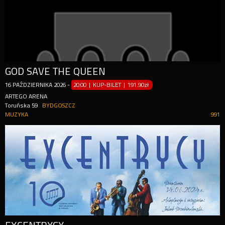
GOD SAVE THE QUEEN
16
PAŹDZIERNIKA
2026
-
20:00 | KUP-BILET
|
191.90zł
ARTEGO ARENA
Toruńska 59
BYDGOSZCZ
MUZYKA
991