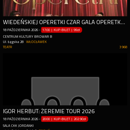
WIEDEŃSKIEJ OPERETKI CZAR GALA OPERETKOWO-MUSICALOWA, ŚWIAT KONCERTÓW WIEDEŃSKICH OPERETEK MUSICALI
18
PAŹDZIERNIKA
2026
-
17:00 | KUP-BILET
|
99zł
CENTRUM KULTURY BROWAR B
Ul. Łęgska 28
WŁOCŁAWEK
TEATR
3 968
IGOR HERBUT: ŻEREMIE TOUR 2026
18
PAŹDZIERNIKA
2026
-
20:00 | KUP-BILET
|
202.90zł
SALA CKK JORDANKI