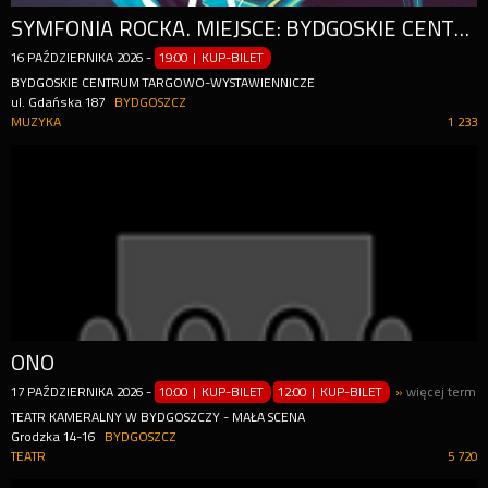
SYMFONIA ROCKA. MIEJSCE: BYDGOSKIE CENTRUM TARGOWO-WYSTAWIENNICZE
16
PAŹDZIERNIKA
2026
-
19:00 | KUP-BILET
BYDGOSKIE CENTRUM TARGOWO-WYSTAWIENNICZE
ul. Gdańska 187
BYDGOSZCZ
MUZYKA
1 233
ONO
17
PAŹDZIERNIKA
2026
-
10:00 | KUP-BILET
12:00 | KUP-BILET
»
więcej termi
TEATR KAMERALNY W BYDGOSZCZY - MAŁA SCENA
Grodzka 14-16
BYDGOSZCZ
TEATR
5 720