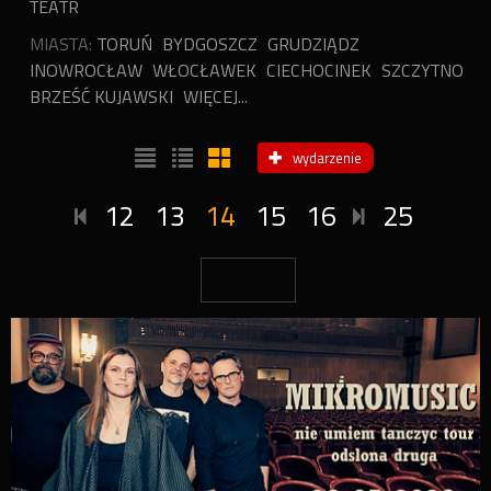
TEATR
MIASTA:
TORUŃ
BYDGOSZCZ
GRUDZIĄDZ
INOWROCŁAW
WŁOCŁAWEK
CIECHOCINEK
SZCZYTNO
BRZEŚĆ KUJAWSKI
WIĘCEJ...
wydarzenie
12
13
14
15
16
25