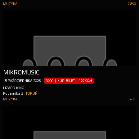
MUZYKA
7 890
MIKROMUSIC
15
PAŹDZIERNIKA
2026
-
20:00 | KUP-BILET
|
127.90zł
LIZARD KING
Kopernika 3
TORUŃ
MUZYKA
421