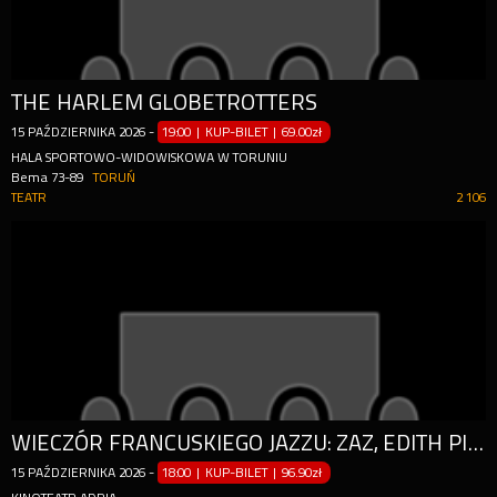
THE HARLEM GLOBETROTTERS
15
PAŹDZIERNIKA
2026
-
19:00 | KUP-BILET
|
69.00zł
HALA SPORTOWO-WIDOWISKOWA W TORUNIU
Bema 73-89
TORUŃ
TEATR
2 106
WIECZÓR FRANCUSKIEGO JAZZU: ZAZ, EDITH PIAF I INNE IKONY
15
PAŹDZIERNIKA
2026
-
18:00 | KUP-BILET
|
96.90zł