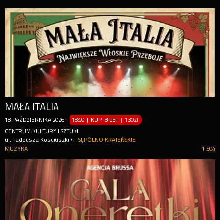
MAŁA ITALIA
18
PAŹDZIERNIKA
2026
-
18:00 | KUP-BILET
|
130zł
CENTRUM KULTURY I SZTUKI
ul. Tadeusza Kościuszki 4
SĘPÓLNO KRAJEŃSKIE
MUZYKA
1 504