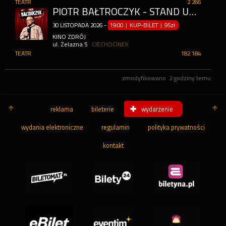
TEATR
2 266
PIOTR BAŁTROCZYK - STAND UP 2026
30
LISTOPADA
2026
-
19:00 | KUP-BILET
|
95zł
KINO ZDRÓJ
ul. Żelazna 5
CIECHOCINEK
TEATR
182 184
zmodyfikowano
2 godziny temu
reklama
bileterie
wydarzenie
wydania elektroniczne
regulamin
polityka prywatności
kontakt