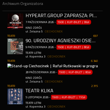
Archiwum Organizatora
HYPEART.GROUP ZAPRASZA: PIOTR ZOLA SZULOWSKI W PROGRAMIE ATLAS [STAND-UP]
7
PAŹDZIERNIKA
2026
-
19:00 | KUP-BILET
|
99zł
KINO ZDRÓJ
ul. Żelazna 5
CIECHOCINEK
TEATR
697
90. URODZINY AGNIESZKI OSIECKIEJ - WROCŁAWSKA SCENA POD REGAŁEM
9
PAŹDZIERNIKA
2026
-
19:00 | KUP-BILET
|
80zł
TEATR LETNI
ul. Kopernika 3
CIECHOCINEK
TEATR
6 340
28
PAŹDZIERNIKA
2026
-
19:00 | KUP-BILET
|
80zł
KINO ZDRÓJ
ul. Żelazna 5
CIECHOCINEK
TEATR
2 315
TEATR KLIKA
5
LISTOPADA
2026
-
19:00 | KUP-BILET
|
110zł
TEATR LETNI
ul. Kopernika 3
CIECHOCINEK