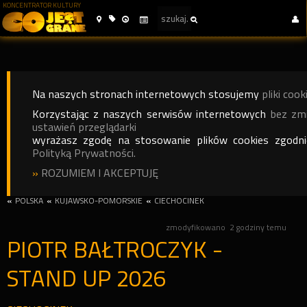
KONCENTRATOR KULTURY
Na naszych stronach internetowych stosujemy
pliki cook
Korzystając z naszych serwisów internetowych
bez zm
ustawień przeglądarki
wyrażasz zgodę na stosowanie plików cookies zgodn
Polityką Prywatności.
»
ROZUMIEM I AKCEPTUJĘ
«
POLSKA
«
KUJAWSKO-POMORSKIE
«
CIECHOCINEK
zmodyfikowano
2 godziny temu
PIOTR BAŁTROCZYK -
STAND UP 2026