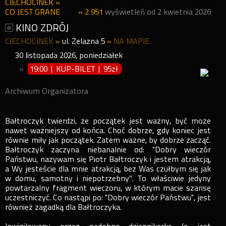
CIECHOCINEK
»
CO JEST GRANE
» 2 951
wyświetleń od 2 kwietnia 2026
KINO ZDRÓJ
CIECHOCINEK
»
ul. Żelazna 5
»
NA MAPIE
30
listopada
2026
,
poniedziałek
»
19:00 | KUP-BILET
|
95zł
Archiwum Organizatora
Bałtroczyk twierdzi, że początek jest ważny, być może
nawet ważniejszy od końca. Choć dobrze, gdy koniec jest
równie miły jak początek. Zatem ważne, by dobrze zacząć.
Bałtroczyk zaczyna niebanalnie od: "Dobry wieczór
Państwu, nazywam się Piotr Bałtroczyk i jestem atrakcją,
a Wy jesteście dla mnie atrakcją, bez Was czułbym się jak
w domu, samotny i niepotrzebny''. To właściwie jedyny
powtarzalny fragment wieczoru, w którym macie szansę
uczestniczyć. Co nastąpi po: "Dobry wieczór Państwu", jest
również zagadką dla Bałtroczyka.