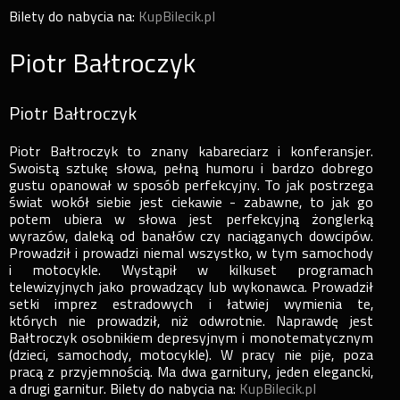
Bilety do nabycia na:
KupBilecik.pl
Piotr Bałtroczyk
Piotr Bałtroczyk
Piotr Bałtroczyk to znany kabareciarz i konferansjer.
Swoistą sztukę słowa, pełną humoru i bardzo dobrego
gustu opanował w sposób perfekcyjny. To jak postrzega
świat wokół siebie jest ciekawie - zabawne, to jak go
potem ubiera w słowa jest perfekcyjną żonglerką
wyrazów, daleką od banałów czy naciąganych dowcipów.
Prowadził i prowadzi niemal wszystko, w tym samochody
i motocykle. Wystąpił w kilkuset programach
telewizyjnych jako prowadzący lub wykonawca. Prowadził
setki imprez estradowych i łatwiej wymienia te,
których nie prowadził, niż odwrotnie. Naprawdę jest
Bałtroczyk osobnikiem depresyjnym i monotematycznym
(dzieci, samochody, motocykle). W pracy nie pije, poza
pracą z przyjemnością. Ma dwa garnitury, jeden elegancki,
a drugi garnitur. Bilety do nabycia na:
KupBilecik.pl