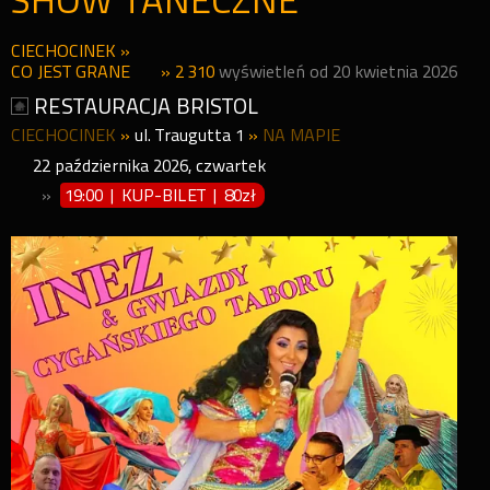
SHOW TANECZNE
CIECHOCINEK
»
CO JEST GRANE
» 2 310
wyświetleń od 20 kwietnia 2026
RESTAURACJA BRISTOL
CIECHOCINEK
»
ul. Traugutta 1
»
NA MAPIE
22
października
2026
,
czwartek
»
19:00 | KUP-BILET
|
80zł