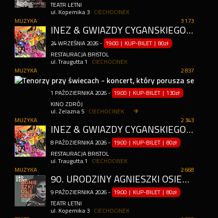
TEATR LETNI
ul. Kopernika 3
CIECHOCINEK
MUZYKA
3 173
INEZ & GWIAZDY CYGAŃSKIEGO TABORU I SHOW TANECZNE
24
WRZEŚNIA
2026
-
19:00 | KUP-BILET
|
80zł
RESTAURACJA BRISTOL
ul. Traugutta 1
CIECHOCINEK
MUZYKA
2 837
TEN
1
PAŹDZIERNIKA
2026
-
19:00 | KUP-BILET
|
130zł
KINO ZDRÓJ
ul. Żelazna 5
CIECHOCINEK
MUZYKA
2 343
INEZ & GWIAZDY CYGAŃSKIEGO TABORU I SHOW TANECZNE
8
PAŹDZIERNIKA
2026
-
19:00 | KUP-BILET
|
80zł
RESTAURACJA BRISTOL
ul. Traugutta 1
CIECHOCINEK
MUZYKA
2 668
90. URODZINY AGNIESZKI OSIECKIEJ - WROCŁAWSKA SCENA POD REGAŁEM
9
PAŹDZIERNIKA
2026
-
19:00 | KUP-BILET
|
80zł
TEATR LETNI
ul. Kopernika 3
CIECHOCINEK