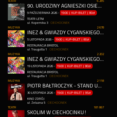
TEATR
6 285
90. URODZINY AGNIESZKI OSIECKIEJ - WROCŁAWSKA SCENA POD REGAŁEM
9
PAŹDZIERNIKA
2026
-
19:00 | KUP-BILET
|
80zł
TEATR LETNI
ul. Kopernika 3
CIECHOCINEK
MUZYKA
2 678
INEZ & GWIAZDY CYGAŃSKIEGO TABORU I SHOW TANECZNE
5
LISTOPADA
2026
-
19:00 | KUP-BILET
|
80zł
RESTAURACJA BRISTOL
ul. Traugutta 1
CIECHOCINEK
MUZYKA
2 202
INEZ & GWIAZDY CYGAŃSKIEGO TABORU I SHOW TANECZNE
19
LISTOPADA
2026
-
19:00 | KUP-BILET
|
80zł
RESTAURACJA BRISTOL
ul. Traugutta 1
CIECHOCINEK
MUZYKA
2 118
PIOTR BAŁTROCZYK - STAND UP 2026
30
LISTOPADA
2026
-
19:00 | KUP-BILET
|
95zł
KINO ZDRÓJ
ul. Żelazna 5
CIECHOCINEK
TEATR
181 867
SKOLIM W CIECHOCINKU!