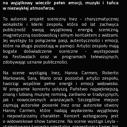
na wyjątkowy wieczór pełen emocji, muzyki i tańca
w niezwykłej atmosferze.
To autorski projekt sceniczny Inez - charyzmatycznej
wokalistki i liderki zespołu, która od lat zachwyca
publiczność swoją wyjątkową energią sceniczną,
magnetyczną osobowością i silnym kontaktem z widzami.
Jej występy to połączenie pasji, autentyczności i emocji,
które na długo pozostają w pamięci. Artyści zespołu mają
bogate doświadczenie sceniczne - występowali
na festiwalach oraz w programach telewizyjnych,
zdobywając uznanie publiczności.
Na scenie wystąpią Inez, Hanna Carmen, Roberto
Markowski, Sara, Mario oraz pozostali artyści zespołu,
tworząc wspólnie pełne energii i emocji widowisko.
W programie koncertu usłyszą Państwo najpiękniejszą,
znaną i lubianą muzykę romską, zarówno w tradycyjnych,
jak i nowoczesnych aranżacjach. Szczególne miejsce
zajmują autorskie piosenki Inez oraz autorskie utwory
Hanny Carmen, które nadają wydarzeniu wyjątkowy
i niepowtarzalny charakter. Koncert wzbogacony jest
o widowiskowe show taneczne. Na scenie wystąpi Leyla -
utalentowana tancerka orientalna, prezentująca taniec Isis