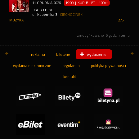
11
GRUDNIA
2026
-
19:00 | KUP-BILET
|
100zł
TEATR LETNI
ul. Kopernika 3
CIECHOCINEK
MUZYKA
275
zmodyfikowano
5 godzin temu
reklama
bileterie
wydarzenie
wydania elektroniczne
regulamin
polityka prywatności
kontakt