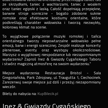
ze skrzydłami, taniec z wachlarzami, taniec z woalem
oraz taniec egipski z laską. Całość dopełniają przepiękne,
barwne stroje sceniczne - bogato zdobione suknie
romskie oraz efektowne kostiumy orientalne, które
podkreślają charakter widowiska i tworzą niezwykły,
kolorowy klimat na scenie.
To wyjątkowe połączenie muzyki romskiej i tańca
orientalnego tworzy niepowtarzalne widowisko pełne
emocji, barw i energii scenicznej. Zespół realizuje koncerty
plenerowe, eventy oraz występy okolicznościowe.
Marzysz o wyjątkowej niespodziance lub niezapomnianym
wydarzeniu? Zaproś Inez & Gwiazdy Cygańskiego Taboru
i stwórz magiczną atmosferę na swoim wydarzeniu."
Miejsce wydarzenia: Restauracja Bristol - Sala
Gregoriańska, Park Zdrojowy, ul. Traugutta 1, Ciechocinek.
Zarezerwuj swoje miejsce już dziś i przeżyj niezapomniany
wieczór.
Bilety do nabycia na:
KupBilecik.pl
Inez & Gwiazdy Cygańskiego