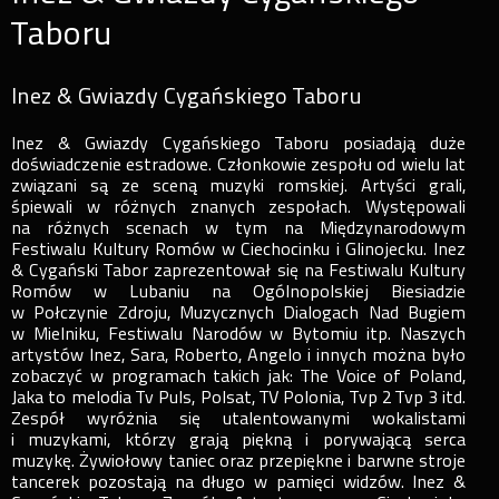
Taboru
Inez & Gwiazdy Cygańskiego Taboru
Inez & Gwiazdy Cygańskiego Taboru posiadają duże
doświadczenie estradowe. Członkowie zespołu od wielu lat
związani są ze sceną muzyki romskiej. Artyści grali,
śpiewali w różnych znanych zespołach. Występowali
na różnych scenach w tym na Międzynarodowym
Festiwalu Kultury Romów w Ciechocinku i Glinojecku. Inez
& Cygański Tabor zaprezentował się na Festiwalu Kultury
Romów w Lubaniu na Ogólnopolskiej Biesiadzie
w Połczynie Zdroju, Muzycznych Dialogach Nad Bugiem
w Mielniku, Festiwalu Narodów w Bytomiu itp. Naszych
artystów Inez, Sara, Roberto, Angelo i innych można było
zobaczyć w programach takich jak: The Voice of Poland,
Jaka to melodia Tv Puls, Polsat, TV Polonia, Tvp 2 Tvp 3 itd.
Zespół wyróżnia się utalentowanymi wokalistami
i muzykami, którzy grają piękną i porywającą serca
muzykę. Żywiołowy taniec oraz przepiękne i barwne stroje
tancerek pozostają na długo w pamięci widzów. Inez &