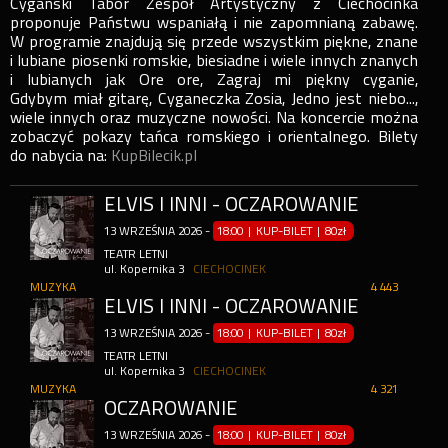
Cygański Tabor Zespół Artystyczny z Ciechocinka
proponuje Państwu wspaniałą i nie zapomnianą zabawę.
W programie znajdują się przede wszystkim piękne, znane
i lubiane piosenki romskie, biesiadne i wiele innych znanych
i lubianych jak Ore ore, Zagraj mi piękny cyganie,
Gdybym miał gitarę, Cyganeczka Zosia, Jedno jest niebo...,
wiele innych oraz muzyczne nowości. Na koncercie można
zobaczyć pokazy tańca romskiego i orientalnego. Bilety
do nabycia na:
KupBilecik.pl
ELVIS I INNI - OCZAROWANIE
13
WRZEŚNIA
2026
-
18:00 | KUP-BILET
|
80zł
TEATR LETNI
ul. Kopernika 3
CIECHOCINEK
MUZYKA
4 443
ELVIS I INNI - OCZAROWANIE
13
WRZEŚNIA
2026
-
18:00 | KUP-BILET
|
80zł
TEATR LETNI
ul. Kopernika 3
CIECHOCINEK
MUZYKA
4 321
OCZAROWANIE
13
WRZEŚNIA
2026
-
18:00 | KUP-BILET
|
80zł