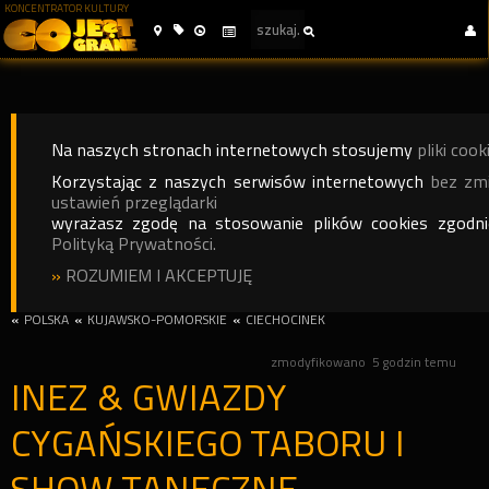
KONCENTRATOR KULTURY
Na naszych stronach internetowych stosujemy
pliki cook
Korzystając z naszych serwisów internetowych
bez zm
ustawień przeglądarki
wyrażasz zgodę na stosowanie plików cookies zgodn
Polityką Prywatności.
»
ROZUMIEM I AKCEPTUJĘ
«
POLSKA
«
KUJAWSKO-POMORSKIE
«
CIECHOCINEK
zmodyfikowano
5 godzin temu
INEZ & GWIAZDY
CYGAŃSKIEGO TABORU I