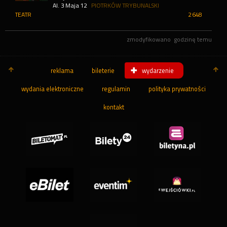
Al. 3 Maja 12
PIOTRKÓW TRYBUNALSKI
TEATR
2 648
zmodyfikowano
godzinę temu
reklama
bileterie
wydarzenie
wydania elektroniczne
regulamin
polityka prywatności
kontakt