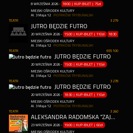
8
WRZEŚNIA
2026
-
18:00 | KUP-BILET
|
75zł
MIEJSKI OŚRODEK KULTURY
Al. 3 Maja 12
PIOTRKÓW TRYBUNALSKI
TEATR
3 279
JUTRO BĘDZIE FUTRO
20
WRZEŚNIA
2026
-
15:00 | KUP-BILET
|
110zł
18:30 | KUP-BI
MIEJSKI OŚRODEK KULTURY
Al. 3 Maja 12
PIOTRKÓW TRYBUNALSKI
TEATR
655 100
JUTRO BĘDZIE FUTRO
20
WRZEŚNIA
2026
-
15:00 | KUP-BILET
|
110zł
MIEJSKI OŚRODEK KULTURY
Al. 3 Maja 12
PIOTRKÓW TRYBUNALSKI
TEATR
3 278
JUTRO BĘDZIE FUTRO
20
WRZEŚNIA
2026
-
18:30 | KUP-BILET
|
110zł
MIEJSKI OŚRODEK KULTURY
Al. 3 Maja 12
PIOTRKÓW TRYBUNALSKI
TEATR
3 240
ALEKSANDRA RADOMSKA ''ZAJEDZIE NAS TEN SAMOROZWÓJ"
23
WRZEŚNIA
2026
-
19:00 | KUP-BILET
|
60zł
MIEJSKI OŚRODEK KULTURY