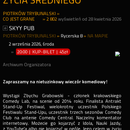
ŻYCIA ŚREDNIEGO"
PIOTRKÓW TRYBUNALSKI
»
CO JEST GRANE
» 2 802
wyświetleń od 28 kwietnia 2026
SKYY PUB
PIOTRKÓW TRYBUNALSKI
»
Rycerska 8
»
NA MAPIE
2
września
2026
,
środa
»
20:00 | KUP-BILET
|
45zł
Archiwum Organizatora
Zapraszamy na nietuzinkowy wieczór komediowy!
Wystąpi Zbychu Grabowski - członek krakowskiego
Comedy Lab, na scenie od 2014 roku. Finalista Antrakt
Stand-Up Festiwal, wielokrotny uczestnik Polskiego
Festiwalu Stand-Upu, uczestnik trzech sezonów Comedy
Club na antenie Comedy Central. Naczelny komentator
internetowy. Możecie go kojarzyć z Idola, Nauki Jazdy,
z YouTube'a albo nie kojarzyć w ogóle. Jego celem w życiu