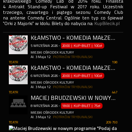
krakowskiego Comedy Lab od 2014 roku. Finalista
4 Antrakt Stand-up Festiwal w 2017 roku. Uczestnik
trzeciego, czwartego i piątego sezonu Comedy Club
na antenie Comedy Central. Ogólnie ten typ co śpiewał
"Orki z Majorki" w Idolu. Bilety do nabycia na:
KupBilecik.pl
KŁAMSTWO - KOMEDIA MAŁŻEŃSKA W GWIAZDORSKIEJ OBSADZIE!
5
WRZEŚNIA
2026
-
20:00 | KUP-BILET
|
100zł
MIEJSKI OŚRODEK KULTURY
Al. 3 Maja 12
PIOTRKÓW TRYBUNALSKI
TEATR
198
KŁAMSTWO - KOMEDIA MAŁŻEŃSKA W GWIAZDORSKIEJ OBSADZIE!
6
WRZEŚNIA
2026
-
20:00 | KUP-BILET
|
100zł
MIEJSKI OŚRODEK KULTURY
Al. 3 Maja 12
PIOTRKÓW TRYBUNALSKI
TEATR
447
MACIEJ BRUDZEWSKI W NOWYM PROGRAMIE "PODAJ DALEJ"
8
WRZEŚNIA
2026
-
18:00 | KUP-BILET
|
75zł
MIEJSKI OŚRODEK KULTURY
Al. 3 Maja 12
PIOTRKÓW TRYBUNALSKI
TEATR
209 793
MAC