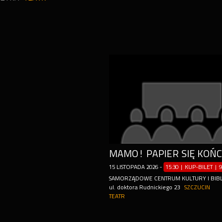
MAMO! PAPIER SIĘ KOŃ
15
LISTOPADA
2026
-
15:30 | KUP-BILET
|
9
SAMORZĄDOWE CENTRUM KULTURY I BIBL
ul. doktora Rudnickiego 23
SZCZUCIN
TEATR