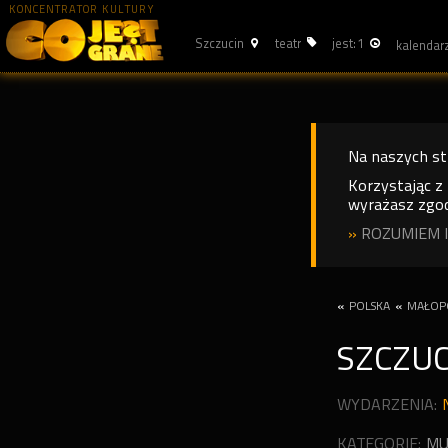
KONCENTRATOR KULTURY
Szczucin
teatr
jest: 1
Na naszych s
Korzystając z
wyrażasz zgod
»
ROZUMIEM I
«
POLSKA
«
MAŁOP
SZCZU
WYDARZENIA:
KATEGORIE:
MU