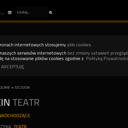
kalendarz
tronach internetowych stosujemy
pliki cookies.
 naszych serwisów internetowych
bez zmiany ustawień przegląd
ę na stosowanie plików cookies zgodnie z
Polityką Prywatności
 AKCEPTUJĘ
OLSKIE
«
SZCZUCIN
CIN
TEATR
NADCHODZĄCE
ZYKA
TEATR