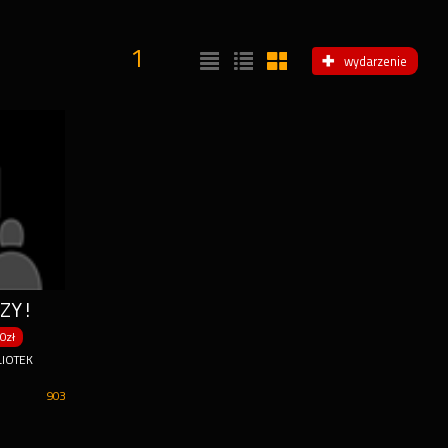
1
wydarzenie
CZY!
0zł
IOTEK
903