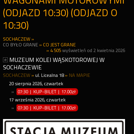
WAGONAMI MOTOROWYMI
(ODJAZD 10:30) (ODJAZD O
10:30)
SOCHACZEW
»
CO BYŁO GRANE
»
CO JEST GRANE
» 4 505
wyświetleń od 2 kwietnia 2026
MUZEUM KOLEI WĄSKOTOROWEJ W
SOCHACZEWIE
SOCHACZEW
»
ul. Licealna 18
»
NA MAPIE
20
sierpnia
2026
,
czwartek
»
07:30 | KUP-BILET
|
17.00zł
17
września
2026
,
czwartek
»
07:30 | KUP-BILET
|
17.00zł