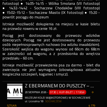
fotostop) ● 14:05-14:15 - Wólka Smolana (VII fotostop)
● 14:32-14:42 - Sochaczew Chodaków (VIII fotostop)
● 15:02-15:12 - Sochaczew Miasto (IX fotostop) ● 15:20 -
powrót pociągu do muzeum
Istnieje możliwość dokupienia na miejscu w kasie biletu
na przewóz roweru w cenie 16 zł.
Pociąg jest dostosowany do przewozu wózków
dziecięcych. Pociąg nie jest dostosowany do przewozu
osób niepełnosprawnych ruchowo (na wózku inwalidzkim).
Szerokość wejścia do wagonu wynosi od 66cm do 68cm
w zależności od wagonu, a z przedsionka do wnętrza
przedziału - 60 cm.
Istnieje możliwość przewiezienia psa za darmo - bilet dla
zwierzęcia nie jest wymagany (obowiązkowa aktualna
książeczka szczepień, kaganiec i smycz).
Z EBERMANEM DO PUSZCZY – PRZEJAZD WAGONAMI MOTOROWYMI (ODJAZD 10:30) (ODJAZD O 10:30)
20
SIERPNIA
2026
-
07:30 | KUP-BILET
|
17.00zł
MUZEUM KOLEI WĄSKOTOROWEJ W SOCHACZEWIE
ul. Licealna 18
SOCHACZEW
SZTUKA
4 779