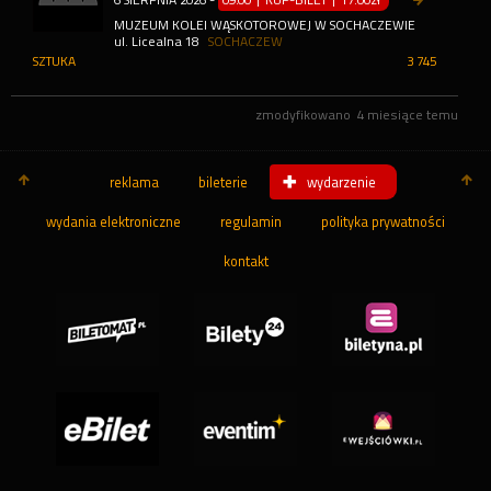
MUZEUM KOLEI WĄSKOTOROWEJ W SOCHACZEWIE
ul. Licealna 18
SOCHACZEW
SZTUKA
3 745
zmodyfikowano
4 miesiące temu
reklama
bileterie
wydarzenie
wydania elektroniczne
regulamin
polityka prywatności
kontakt