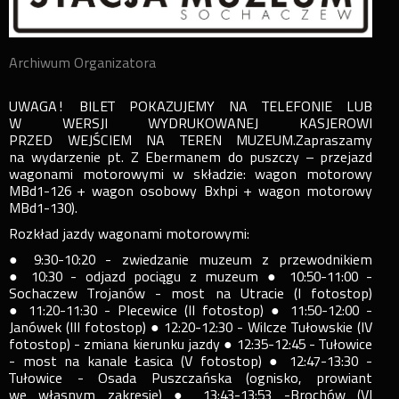
Archiwum Organizatora
UWAGA! BILET POKAZUJEMY NA TELEFONIE LUB
W WERSJI WYDRUKOWANEJ KASJEROWI
PRZED WEJŚCIEM NA TEREN MUZEUM.Zapraszamy
na wydarzenie pt. Z Ebermanem do puszczy – przejazd
wagonami motorowymi w składzie: wagon motorowy
MBd1-126 + wagon osobowy Bxhpi + wagon motorowy
MBd1-130).
Rozkład jazdy wagonami motorowymi:
● 9:30-10:20 - zwiedzanie muzeum z przewodnikiem
● 10:30 - odjazd pociągu z muzeum ● 10:50-11:00 -
Sochaczew Trojanów - most na Utracie (I fotostop)
● 11:20-11:30 - Plecewice (II fotostop) ● 11:50-12:00 -
Janówek (III fotostop) ● 12:20-12:30 - Wilcze Tułowskie (IV
fotostop) - zmiana kierunku jazdy ● 12:35-12:45 - Tułowice
- most na kanale Łasica (V fotostop) ● 12:47-13:30 -
Tułowice - Osada Puszczańska (ognisko, prowiant
we własnym zakresie) ● 13:43-13:53 -Brochów (VI