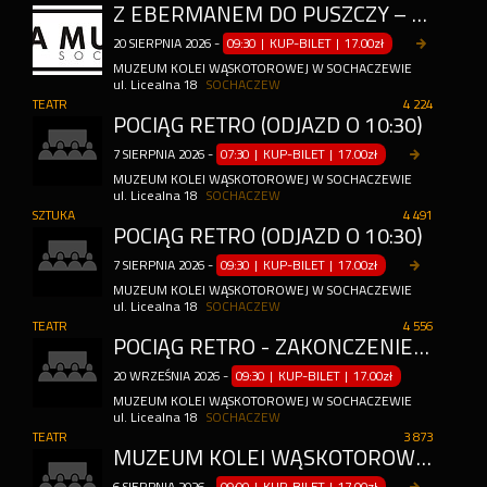
Z EBERMANEM DO PUSZCZY – PRZEJAZD WAGONAMI MOTOROWYMI (ODJAZD 10:30) (ODJAZD O 10:30)
20
SIERPNIA
2026
-
09:30 | KUP-BILET
|
17.00zł
MUZEUM KOLEI WĄSKOTOROWEJ W SOCHACZEWIE
ul. Licealna 18
SOCHACZEW
TEATR
4 224
POCIĄG RETRO (ODJAZD O 10:30)
7
SIERPNIA
2026
-
07:30 | KUP-BILET
|
17.00zł
MUZEUM KOLEI WĄSKOTOROWEJ W SOCHACZEWIE
ul. Licealna 18
SOCHACZEW
SZTUKA
4 491
POCIĄG RETRO (ODJAZD O 10:30)
7
SIERPNIA
2026
-
09:30 | KUP-BILET
|
17.00zł
MUZEUM KOLEI WĄSKOTOROWEJ W SOCHACZEWIE
ul. Licealna 18
SOCHACZEW
TEATR
4 556
POCIĄG RETRO - ZAKOŃCZENIE SEZONU (ODJAZD 11.10)
20
WRZEŚNIA
2026
-
09:30 | KUP-BILET
|
17.00zł
MUZEUM KOLEI WĄSKOTOROWEJ W SOCHACZEWIE
ul. Licealna 18
SOCHACZEW
TEATR
3 873
MUZEUM KOLEI WĄSKOTOROWEJ W SOCHACZEWIE - WYSTAWA STAŁA ORAZ WYSTAWY CZASOWE
6
SIERPNIA
2026
-
09:00 | KUP-BILET
|
17.00zł