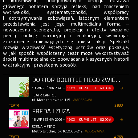
i konsekwencji podejmowanych decyzji. Postawa
głównego bohatera sprzyja refleksji nad znaczeniem
wytrwałości, systematyczności, współpracy
i dotrzymywania zobowiązań. Istotnym elementem
przedstawienia jest jego multimedialna forma –
nowoczesna scenografia, projekcje i efekty wizualne
pełnią funkcję narracyjną i edukacyjną, wspierając
zrozumienie zmieniających się miejsc akcji. Spektakl
rozwija wrażliwość estetyczną uczniów oraz pokazuje,
w jaki sposób współczesny teatr może wykorzystywać
środki multimedialne do opowiadania klasycznych historii
w atrakcyjny i przystępny sposób.
DOKTOR DOLITTLE I JEGO ZWIERZĘTA
13
WRZEŚNIA
2026
-
11:00 | KUP-BILET
|
49.00zł
TEATR CAPITOL
ul. Marszałkowska 115
WARSZAWA
TEATR
2 988
FREDA I ZUZA
18
WRZEŚNIA
2026
-
19:00 | KUP-BILET
|
92.00zł
SCENA METRO
Metro Bródno, lok.1050, 03-242
WARSZAWA
TEATR
4 263