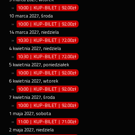
»
10:00 | KUP-BILET
|
92.00zł
10
marca
2027
,
środa
»
10:00 | KUP-BILET
|
92.00zł
14
marca
2027
,
niedziela
»
10:30 | KUP-BILET
|
72.00zł
4
kwietnia
2027
,
niedziela
»
10:30 | KUP-BILET
|
72.00zł
5
kwietnia
2027
,
poniedziałek
»
10:00 | KUP-BILET
|
92.00zł
6
kwietnia
2027
,
wtorek
»
10:00 | KUP-BILET
|
92.00zł
7
kwietnia
2027
,
środa
»
10:00 | KUP-BILET
|
92.00zł
1
maja
2027
,
sobota
»
11:00 | KUP-BILET
|
71.00zł
2
maja
2027
,
niedziela