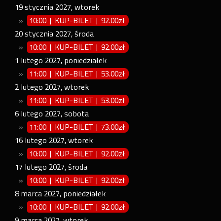
19
stycznia
2027
,
wtorek
»
10:00 | KUP-BILET
|
92.00zł
20
stycznia
2027
,
środa
»
10:00 | KUP-BILET
|
92.00zł
1
lutego
2027
,
poniedziałek
»
11:00 | KUP-BILET
|
53.00zł
2
lutego
2027
,
wtorek
»
11:00 | KUP-BILET
|
53.00zł
6
lutego
2027
,
sobota
»
11:00 | KUP-BILET
|
73.00zł
16
lutego
2027
,
wtorek
»
10:00 | KUP-BILET
|
92.00zł
17
lutego
2027
,
środa
»
10:00 | KUP-BILET
|
92.00zł
8
marca
2027
,
poniedziałek
»
10:00 | KUP-BILET
|
92.00zł
9
marca
2027
,
wtorek