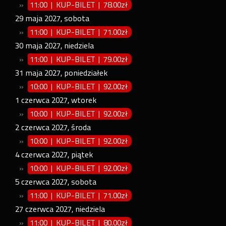
»
11:00 | KUP-BILET
|
78.00zł
29
maja
2027
,
sobota
»
11:00 | KUP-BILET
|
71.00zł
30
maja
2027
,
niedziela
»
11:00 | KUP-BILET
|
79.00zł
31
maja
2027
,
poniedziałek
»
10:00 | KUP-BILET
|
92.00zł
1
czerwca
2027
,
wtorek
»
10:00 | KUP-BILET
|
92.00zł
2
czerwca
2027
,
środa
»
10:00 | KUP-BILET
|
92.00zł
4
czerwca
2027
,
piątek
»
10:00 | KUP-BILET
|
92.00zł
5
czerwca
2027
,
sobota
»
11:00 | KUP-BILET
|
71.00zł
27
czerwca
2027
,
niedziela
»
11:00 | KUP-BILET
|
80.00zł