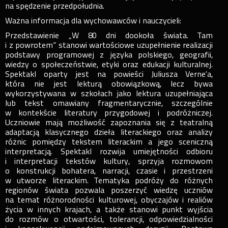
na spędzenie przedpołudnia.
Ważna informacja dla wychowawców i nauczycieli:
Przedstawienie „W 80 dni dookoła świata. Tam
i z powrotem” stanowi wartościowe uzupełnienie realizacji
podstawy programowej z języka polskiego, geografii,
wiedzy o społeczeństwie, etyki oraz edukacji kulturalnej.
Spektakl oparty jest na powieści Juliusza Verne’a,
która nie jest lekturą obowiązkową, lecz bywa
wykorzystywana w szkołach jako lektura uzupełniająca
lub tekst omawiany fragmentarycznie, szczególnie
w kontekście literatury przygodowej i podróżniczej.
Uczniowie mają możliwość zapoznania się z teatralną
adaptacją klasycznego dzieła literackiego oraz analizy
różnic pomiędzy tekstem literackim a jego sceniczną
interpretacją. Spektakl rozwija umiejętności odbioru
i interpretacji tekstów kultury, sprzyja rozmowom
o konstrukcji bohatera, narracji, czasie i przestrzeni
w utworze literackim. Tematyka podróży do różnych
regionów świata pozwala poszerzyć wiedzę uczniów
na temat różnorodności kulturowej, obyczajów i realiów
życia w innych krajach, a także stanowi punkt wyjścia
do rozmów o otwartości, tolerancji, odpowiedzialności