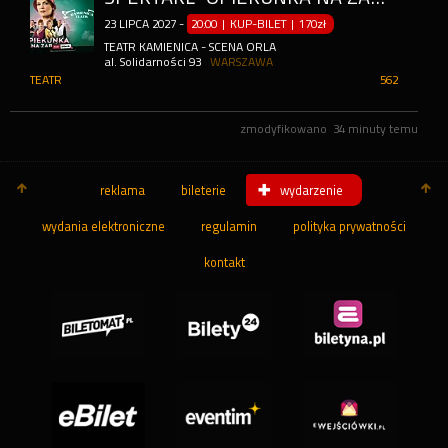
23
LIPCA
2027
-
20:00 | KUP-BILET
|
170zł
TEATR KAMIENICA - SCENA ORLA
al. Solidarności 93
WARSZAWA
TEATR
562
zmodyfikowano
34 minuty temu
reklama
bileterie
wydarzenie
wydania elektroniczne
regulamin
polityka prywatności
kontakt