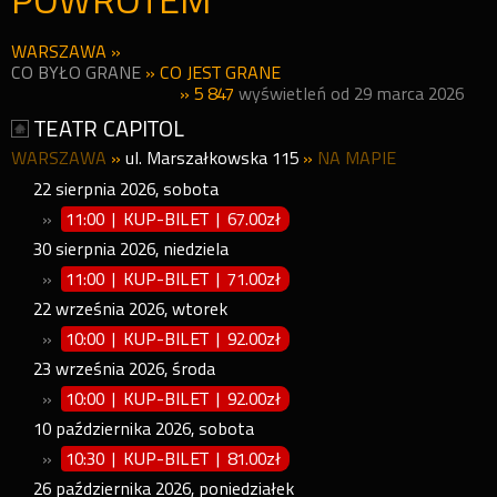
POWROTEM
WARSZAWA
»
CO BYŁO GRANE
»
CO JEST GRANE
» 5 847
wyświetleń od 29 marca 2026
TEATR CAPITOL
WARSZAWA
»
ul. Marszałkowska 115
»
NA MAPIE
22
sierpnia
2026
,
sobota
»
11:00 | KUP-BILET
|
67.00zł
30
sierpnia
2026
,
niedziela
»
11:00 | KUP-BILET
|
71.00zł
22
września
2026
,
wtorek
»
10:00 | KUP-BILET
|
92.00zł
23
września
2026
,
środa
»
10:00 | KUP-BILET
|
92.00zł
10
października
2026
,
sobota
»
10:30 | KUP-BILET
|
81.00zł
26
października
2026
,
poniedziałek