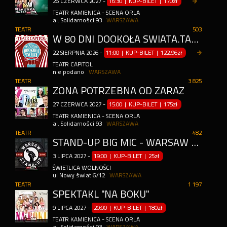
26
CZERWCA
2027
-
16:30 | KUP-BILET
|
170zł
TEATR KAMIENICA - SCENA ORLA
al. Solidarności 93
WARSZAWA
TEATR
503
W 80 DNI DOOKOŁA ŚWIATA.TAM I Z POWROTEM
22
SIERPNIA
2026
-
11:00 | KUP-BILET
|
122.96zł
TEATR CAPITOL
nie podano
WARSZAWA
TEATR
3 825
ŻONA POTRZEBNA OD ZARAZ
27
CZERWCA
2027
-
15:00 | KUP-BILET
|
175zł
TEATR KAMIENICA - SCENA ORLA
al. Solidarności 93
WARSZAWA
TEATR
482
STAND-UP BIG MIC - WARSAW STAND-UP X ANTONI SYREK DĄBROWSKI
3
LIPCA
2027
-
19:00 | KUP-BILET
|
25zł
ŚWIETLICA WOLNOŚCI
ul Nowy świat 6/12
WARSZAWA
TEATR
1 197
SPEKTAKL "NA BOKU"
9
LIPCA
2027
-
20:00 | KUP-BILET
|
180zł
TEATR KAMIENICA - SCENA ORLA