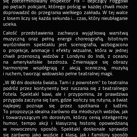
się zdeterminowany inspektor Fix – depczący Foggowi
po piętach policjant, którego pościg w każdej chwili może
doprowadzić do przegrania wielkiego zakładu. W tej walce
z losem liczy się każda sekunda i… czas, który nieubłaganie
ucieka.
Całość przedstawienia zachwyca wyjątkową warstwą
muzyczną oraz pełną energii choreografią. Istotnym
wyróżnikiem spektaklu jest scenografia, wzbogacona
o projekcje, animacje i efekty wizualne, która w jednej
chwili przenoszą widzów z Londynu do Indii, z oceanu
na amerykańskie bezdroża. Zmieniające się obrazy
harmonijnie współgrają z akcją sceniczną, muzyką
i ruchem, tworząc widowisko pełne teatralnej magii.
„W 80 dni dookoła świata. Tam i z powrotem” to teatralna
podróż przez kontynenty bez ruszania się z teatralnego
fotela. Spektakl bawi, ale i przypomina, że prawdziwa
przygoda zaczyna się tam, gdzie kończy się rutyna, a świat
najlepiej poznaje się przez spotkania z ludźmi.
To propozycja idealna zarówno dla młodszych widzów, jak
i towarzyszącym im dorosłym, którzy cenią inteligentny
humor, tempo akcji i klasyczną historię opowiedzianą
w nowoczesny sposób. Spektakl doskonale sprawdzi
się zarówno jako wyjście z klasą, jak i familijny sposób