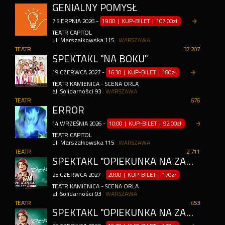
GENIALNY POMYSŁ
7
SIERPNIA
2026
-
19:00 | KUP-BILET
|
107.00zł
TEATR CAPITOL
ul. Marszałkowska 115
WARSZAWA
TEATR
37 207
SPEKTAKL "NA BOKU"
19
CZERWCA
2027
-
16:30 | KUP-BILET
|
180zł
TEATR KAMIENICA - SCENA ORLA
al. Solidarności 93
WARSZAWA
TEATR
676
ERROR
14
WRZEŚNIA
2026
-
10:00 | KUP-BILET
|
92.00zł
TEATR CAPITOL
ul. Marszałkowska 115
WARSZAWA
TEATR
2 711
SPEKTAKL "OPIEKUNKA NA ZABÓJ"
25
CZERWCA
2027
-
20:00 | KUP-BILET
|
170zł
TEATR KAMIENICA - SCENA ORLA
al. Solidarności 93
WARSZAWA
TEATR
453
SPEKTAKL "OPIEKUNKA NA ZABÓJ"