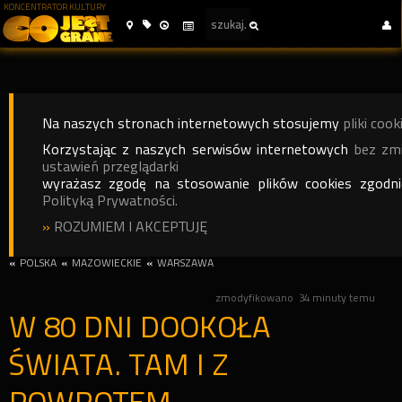
KONCENTRATOR KULTURY
Na naszych stronach internetowych stosujemy
pliki cook
Korzystając z naszych serwisów internetowych
bez zm
ustawień przeglądarki
wyrażasz zgodę na stosowanie plików cookies zgodn
Polityką Prywatności.
»
ROZUMIEM I AKCEPTUJĘ
«
POLSKA
«
MAZOWIECKIE
«
WARSZAWA
zmodyfikowano
34 minuty temu
W 80 DNI DOOKOŁA
ŚWIATA. TAM I Z