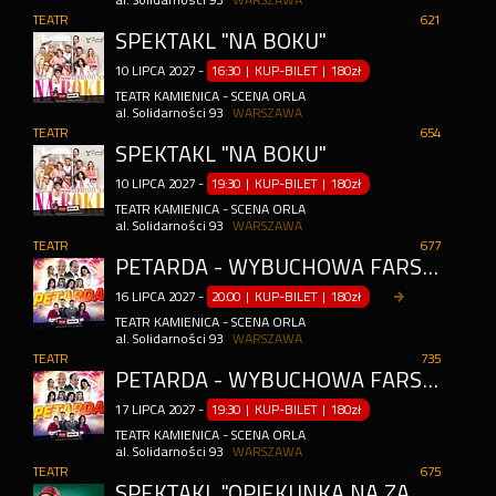
al. Solidarności 93
WARSZAWA
TEATR
621
SPEKTAKL "NA BOKU"
10
LIPCA
2027
-
16:30 | KUP-BILET
|
180zł
TEATR KAMIENICA - SCENA ORLA
al. Solidarności 93
WARSZAWA
TEATR
654
SPEKTAKL "NA BOKU"
10
LIPCA
2027
-
19:30 | KUP-BILET
|
180zł
TEATR KAMIENICA - SCENA ORLA
al. Solidarności 93
WARSZAWA
TEATR
677
PETARDA - WYBUCHOWA FARSA W REŻYSERII JERZEGO BOŃCZAKA
16
LIPCA
2027
-
20:00 | KUP-BILET
|
180zł
TEATR KAMIENICA - SCENA ORLA
al. Solidarności 93
WARSZAWA
TEATR
735
PETARDA - WYBUCHOWA FARSA W REŻYSERII JERZEGO BOŃCZAKA
17
LIPCA
2027
-
19:30 | KUP-BILET
|
180zł
TEATR KAMIENICA - SCENA ORLA
al. Solidarności 93
WARSZAWA
TEATR
675
SPEKTAKL "OPIEKUNKA NA ZABÓJ"