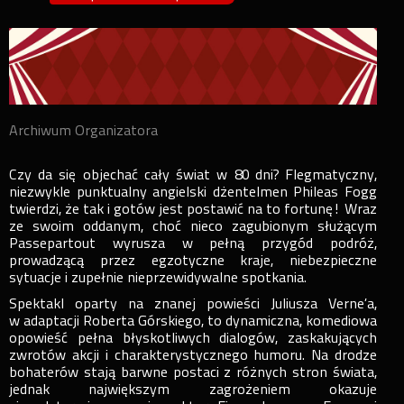
Archiwum Organizatora
Czy da się objechać cały świat w 80 dni? Flegmatyczny,
niezwykle punktualny angielski dżentelmen Phileas Fogg
twierdzi, że tak i gotów jest postawić na to fortunę! Wraz
ze swoim oddanym, choć nieco zagubionym służącym
Passepartout wyrusza w pełną przygód podróż,
prowadzącą przez egzotyczne kraje, niebezpieczne
sytuacje i zupełnie nieprzewidywalne spotkania.
Spektakl oparty na znanej powieści Juliusza Verne’a,
w adaptacji Roberta Górskiego, to dynamiczna, komediowa
opowieść pełna błyskotliwych dialogów, zaskakujących
zwrotów akcji i charakterystycznego humoru. Na drodze
bohaterów stają barwne postaci z różnych stron świata,
jednak największym zagrożeniem okazuje