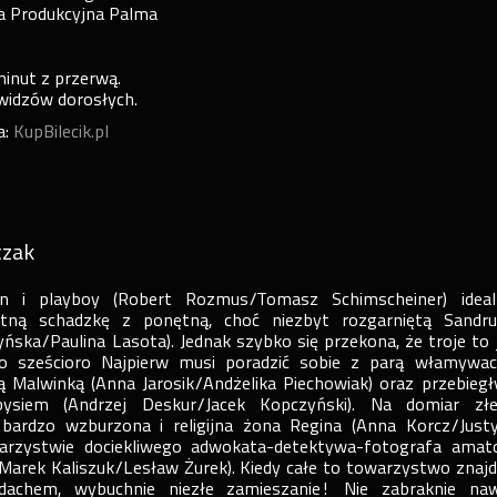
ja Produkcyjna Palma
minut z przerwą.
 widzów dorosłych.
a:
KupBilecik.pl
czak
n i playboy (Robert Rozmus/Tomasz Schimscheiner) ideal
tną schadzkę z ponętną, choć niezbyt rozgarniętą Sandru
ńska/Paulina Lasota). Jednak szybko się przekona, że troje to 
ro sześcioro Najpierw musi poradzić sobie z parą włamywac
ną Malwinką (Anna Jarosik/Andżelika Piechowiak) oraz przebieg
ysiem (Andrzej Deskur/Jacek Kopczyński). Na domiar zł
ardzo wzburzona i religijna żona Regina (Anna Korcz/Just
warzystwie dociekliwego adwokata-detektywa-fotografa amat
(Marek Kaliszuk/Lesław Żurek). Kiedy całe to towarzystwo znajd
dachem, wybuchnie niezłe zamieszanie! Nie zabraknie na