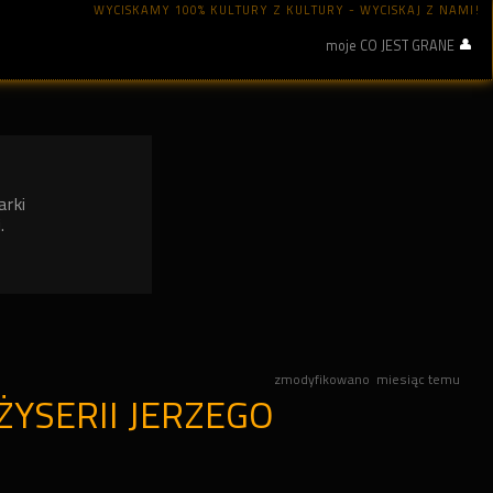
WYCISKAMY 100% KULTURY Z KULTURY - WYCISKAJ Z NAMI!
moje CO JEST GRANE
arki
.
zmodyfikowano
miesiąc temu
YSERII JERZEGO