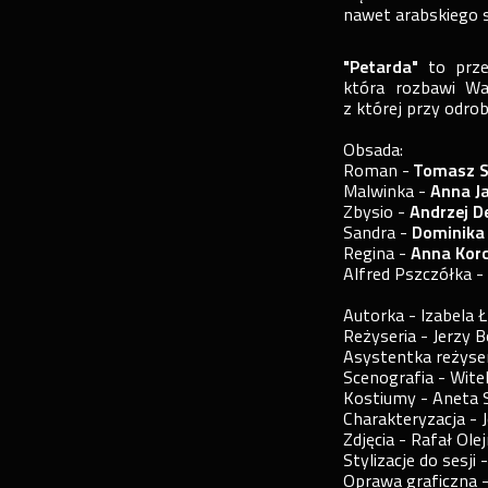
nawet arabskiego s
"Petarda"
to prze
która rozbawi Was
z której przy odrob
Obsada:
Roman -
Tomasz S
Malwinka -
Anna Ja
Zbysio -
Andrzej D
Sandra -
Dominika
Regina -
Anna Korc
Alfred Pszczółka 
Autorka - Izabela 
Reżyseria - Jerzy 
Asystentka reżyse
Scenografia - Wite
Kostiumy - Aneta 
Charakteryzacja -
Zdjęcia - Rafał Ole
Stylizacje do sesji
Oprawa graficzna -