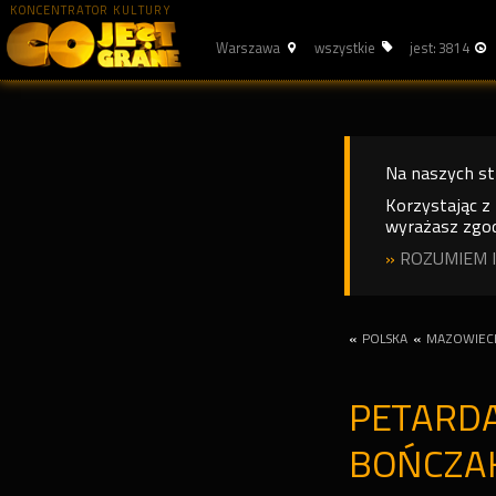
KONCENTRATOR KULTURY
Warszawa
wszystkie
jest: 3814
Na naszych s
Korzystając z
wyrażasz zgod
»
ROZUMIEM I
«
POLSKA
«
MAZOWIEC
PETARDA
BOŃCZA