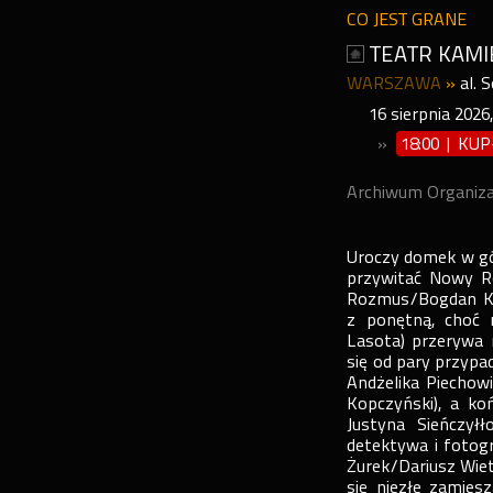
CO JEST GRANE
TEATR KAMI
WARSZAWA
»
al. 
16
sierpnia
2026
»
18:00 | KU
Archiwum Organiz
Uroczy domek w gór
przywitać Nowy R
Rozmus/Bogdan Kal
z ponętną, choć n
Lasota) przerywa 
się od pary przypa
Andżelika Piechow
Kopczyński), a ko
Justyna Sieńczył
detektywa i fotog
Żurek/Dariusz Wiet
się niezłe zamies