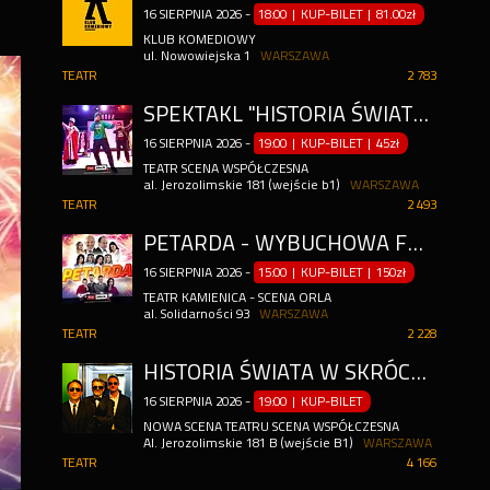
16
SIERPNIA
2026
-
18:00 | KUP-BILET
|
81.00zł
KLUB KOMEDIOWY
ul. Nowowiejska 1
WARSZAWA
TEATR
2 783
SPEKTAKL "HISTORIA ŚWIATA W SKRÓCONEJ WERSJI"
16
SIERPNIA
2026
-
19:00 | KUP-BILET
|
45zł
TEATR SCENA WSPÓŁCZESNA
al. Jerozolimskie 181 (wejście b1)
WARSZAWA
TEATR
2 493
PETARDA - WYBUCHOWA FARSA W REŻYSERII JERZEGO BOŃCZAKA
16
SIERPNIA
2026
-
15:00 | KUP-BILET
|
150zł
TEATR KAMIENICA - SCENA ORLA
al. Solidarności 93
WARSZAWA
TEATR
2 228
HISTORIA ŚWIATA W SKRÓCONEJ WERSJI // TEATR SCENA WSPÓŁCZESNA
16
SIERPNIA
2026
-
19:00 | KUP-BILET
NOWA SCENA TEATRU SCENA WSPÓŁCZESNA
Al. Jerozolimskie 181 B (wejście B1)
WARSZAWA
TEATR
4 166