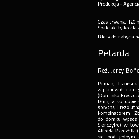
Produkcja - Agenc
Czas trwania: 120 
Spektakl tylko dla
Bilety do nabycia n
Petarda
Reż. Jerzy Boń
Roman, biznesma
zaplanował namię
(Dominika Kryszczy
tłum, a co dopie
sprytną i rezolut
kombinatorem Zb
do domku wpada b
Sieńczyłło) w to
Alfreda Pszczółki 
się pod jednym 