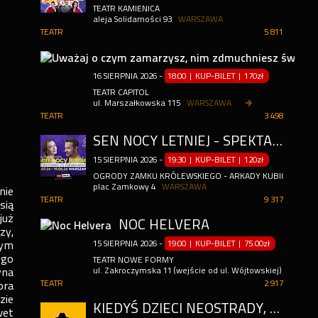
TEATR KAMIENICA
aleja Solidarności 93
WARSZAWA
TEATR
5 811
16
SIERPNIA
2026
-
18:00 | KUP-BILET
|
170zł
TEATR CAPITOL
ul. Marszałkowska 115
WARSZAWA
TEATR
3 498
SEN NOCY LETNIEJ - SPEKTAKL PLENEROWY
15
SIERPNIA
2026
-
19:30 | KUP-BILET
|
120zł
OGRODY ZAMKU KRÓLEWSKIEGO - ARKADY KUBICKIEGO
plac Zamkowy 4
WARSZAWA
nie
TEATR
9 317
sią
już
NOC HELVERA
zy,
łym
15
SIERPNIA
2026
-
19:00 | KUP-BILET
|
75.00zł
ego
TEATR NOWE FORMY
yna
ul. Zakroczymska 11 (wejście od ul. Wójtowskiej) .
WARS
TEATR
2 917
ora
zie
KIEDYŚ DZIECI NEOSTRADY, TERAZ DOROŚLI NIEWOLNICY STRAVY - IMPRO POWERED BY COCA COLA
wet