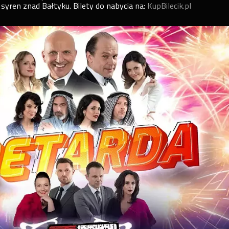
 syren znad Bałtyku. Bilety do nabycia na:
KupBilecik.pl