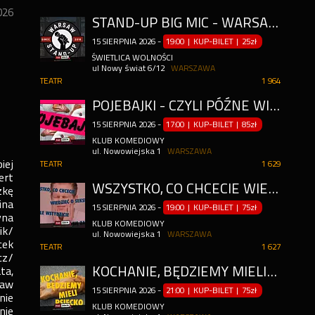
026
STAND-UP BIG MIC - WARSAW STAND-UP X DAREN GALITSKA
15
SIERPNIA
2026
-
19:00 | KUP-BILET
|
25zł
ŚWIETLICA WOLNOŚCI
ul Nowy świat 6/12
WARSZAWA
TEATR
1 964
POJEBAJKI - CZYLI PÓŹNE WIECZORYNKI DLA DOROSŁYCH
15
SIERPNIA
2026
-
17:00 | KUP-BILET
|
85zł
KLUB KOMEDIOWY
ul. Nowowiejska 1
WARSZAWA
iej
TEATR
1 629
ert
WSZYSTKO, CO CHCECIE WIEDZIEĆ O SEKSIE, ALE WSTYDZICIE SIĘ ZAPYTAĆ
zkę
ina
15
SIERPNIA
2026
-
19:00 | KUP-BILET
|
75zł
yna
KLUB KOMEDIOWY
ik/
ul. Nowowiejska 1
WARSZAWA
cek
TEATR
1 627
cz/
KOCHANIE, BĘDZIEMY MIELI PSIECKO - SPEKTAKL IMPRO
ta,
ław
15
SIERPNIA
2026
-
21:00 | KUP-BILET
|
75zł
nie
KLUB KOMEDIOWY
nie