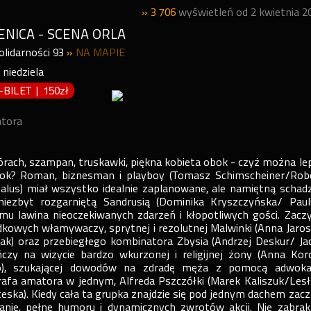
» 3 706
wyświetleń od 2 kwietnia 2
ENICA - SCENA ORLA
Solidarności 93
»
NA MAPIE
,
niedziela
P-BILET
|
150zł
atora
ach, szampan, truskawki, piękna kobieta obok - czyż można lep
ok? Roman, biznesman i playboy (Tomasz Schimscheiner/Rob
us) miał wszystko idealnie zaplanowane, ale namiętną schad
iezbyt rozgarniętą Sandrusią (Dominika Kryszczyńska/ Paul
mu lawina nieoczekiwanych zdarzeń i kłopotliwych gości. Zacz
dkowych włamywaczy, sprytnej i rezolutnej Malwinki (Anna Jaros
iak) oraz przebiegłego kombinatora Zbysia (Andrzej Deskur/ Ja
ńczy na wizycie bardzo wkurzonej i religijnej żony (Anna Kor
ło), szukającej dowodów na zdradę męża z pomocą adwoka
rafa amatora w jednym, Alfreda Pszczółki (Marek Kaliszuk/Les
eska). Kiedy cała ta grupka znajdzie się pod jednym dachem zacz
zanie, pełne humoru i dynamicznych zwrotów akcji. Nie zabrak