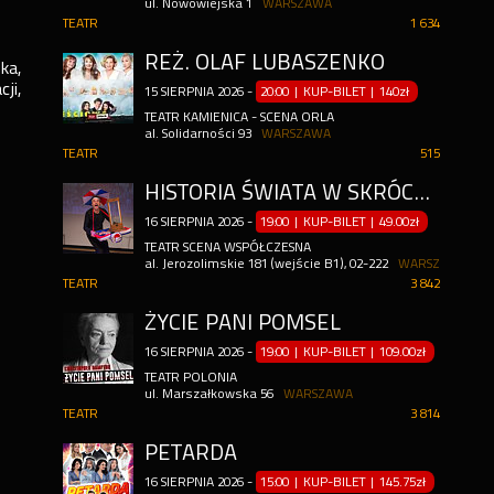
ul. Nowowiejska 1
WARSZAWA
TEATR
1 634
REŻ. OLAF LUBASZENKO
ka,
ji,
15
SIERPNIA
2026
-
20:00 | KUP-BILET
|
140zł
TEATR KAMIENICA - SCENA ORLA
al. Solidarności 93
WARSZAWA
TEATR
515
HISTORIA ŚWIATA W SKRÓCONEJ WERSJI
16
SIERPNIA
2026
-
19:00 | KUP-BILET
|
49.00zł
TEATR SCENA WSPÓŁCZESNA
al. Jerozolimskie 181 (wejście B1), 02-222
WARSZAWA
TEATR
3 842
ŻYCIE PANI POMSEL
16
SIERPNIA
2026
-
19:00 | KUP-BILET
|
109.00zł
TEATR POLONIA
ul. Marszałkowska 56
WARSZAWA
TEATR
3 814
PETARDA
16
SIERPNIA
2026
-
15:00 | KUP-BILET
|
145.75zł