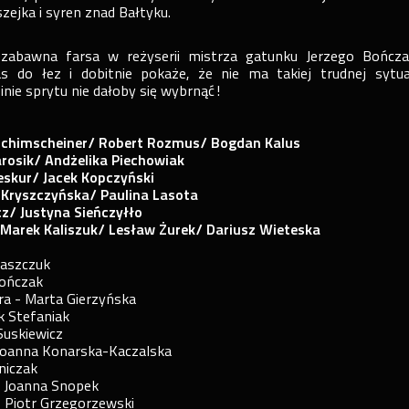
zejka i syren znad Bałtyku.
zabawna farsa w reżyserii mistrza gatunku Jerzego Bończa
 do łez i dobitnie pokaże, że nie ma takiej trudnej sytuac
inie sprytu nie dałoby się wybrnąć!
chimscheiner/ Robert Rozmus/ Bogdan Kalus
rosik/ Andżelika Piechowiak
eskur/ Jacek Kopczyński
 Kryszczyńska/ Paulina Lasota
z/ Justyna Sieńczyłło
-
Marek Kaliszuk/ Lesław Żurek/ Dariusz Wieteska
Łaszczuk
Bończak
ra - Marta Gierzyńska
k Stefaniak
Suskiewicz
 Joanna Konarska-Kaczalska
jniczak
 - Joanna Snopek
 Piotr Grzegorzewski