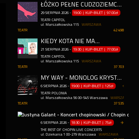
ŁÓŻKO PEŁNE CUDZOZIEMCÓW
29
SIERPNIA
2026
-
19:00 | KUP-BILET
|
97.00zł
TEATR CAPITOL
ul. Marszałkowska 115
WARSZAWA
TEATR
42 498
KIEDY KOTA NIE MA...
21
SIERPNIA
2026
-
19:30 | KUP-BILET
|
77.00zł
TEATR CAPITOL
ul. Marszałkowska 115
WARSZAWA
TEATR
37 703
MY WAY - MONOLOG KRYSTYNY JANDY
6
SIERPNIA
2026
-
19:00 | KUP-BILET
|
125zł
TEATR POLONIA
ul. Marszałkowska 56 00-545 Warszawa
WARSZAWA
TEATR
37 535
6
SIERPNIA
2026
-
18:30 | KUP-BILET
|
75zł
THE BEST OF CHOPIN LIVE CONCERTS
ul. Dziekania 1 00-279 Warszawa
WARSZAWA