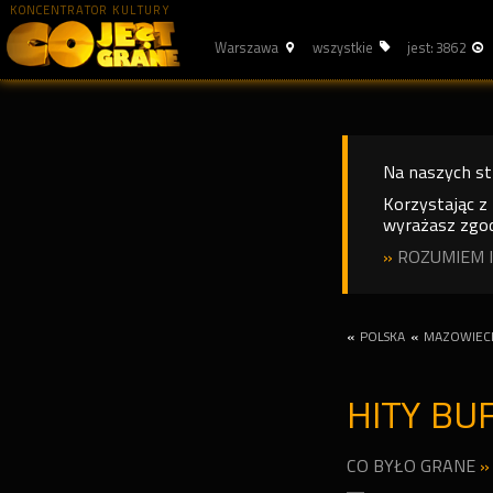
KONCENTRATOR KULTURY
Warszawa
wszystkie
jest: 3862
Na naszych s
Korzystając z
wyrażasz zgod
»
ROZUMIEM I
«
POLSKA
«
MAZOWIEC
HITY BU
CO BYŁO GRANE