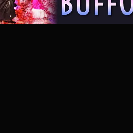
atora
wydarzenie
wydania elektroniczne
regulamin
polityka 