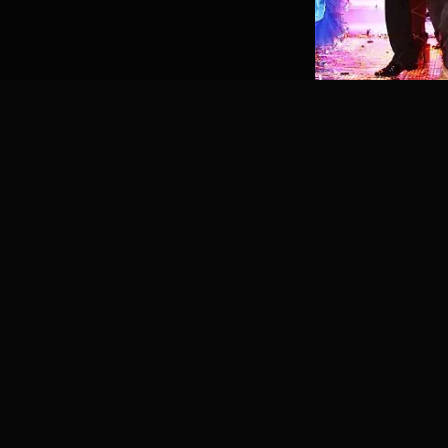
Archiwum Organiz
reklama
bileterie