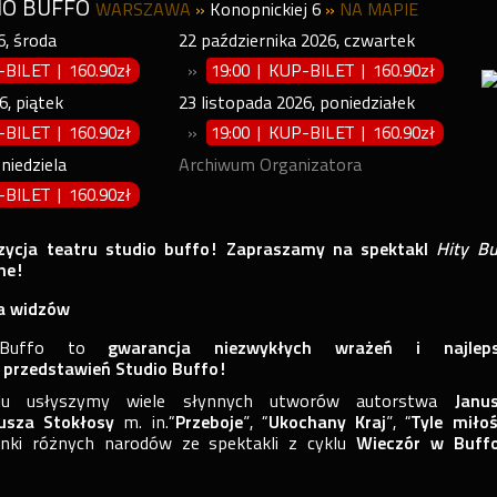
IO BUFFO
WARSZAWA
»
Konopnickiej 6
»
NA MAPIE
6
,
środa
22
października
2026
,
czwartek
P-BILET
|
160.90zł
»
19:00 | KUP-BILET
|
160.90zł
6
,
piątek
23
listopada
2026
,
poniedziałek
P-BILET
|
160.90zł
»
19:00 | KUP-BILET
|
160.90zł
,
niedziela
Archiwum Organizatora
P-BILET
|
160.90zł
zycja
teatru studio buffo
! Zapraszamy na spektakl
Hity Bu
pne!
la widzów
y Buffo to
gwarancja niezwykłych wrażeń i najlep
h przedstawień Studio Buffo!
klu usłyszymy wiele słynnych utworów autorstwa
Janu
usza Stokłosy
m. in.“
Przeboje
”, “
Ukochany Kraj
”, “
Tyle miłoś
enki różnych narodów ze spektakli z cyklu
Wieczór w Buff