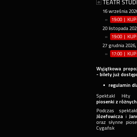
TEATR STUD
16
września
202
»
19:00 | KU
20
listopada
202
»
19:00 | KU
27
grudnia
2026
»
17:00 | KU
Wyjątkowa propo
- bilety już dostę
regulamin d
Spektakl Hit
piosenki z różnyc
Podczas spekta
Józefowicza
i
Jan
oraz słynne pios
Cygańsk