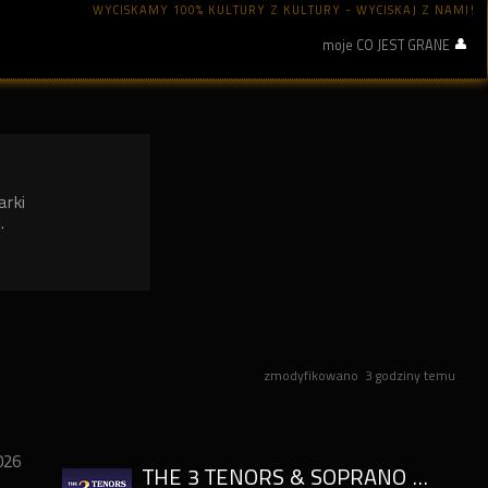
WYCISKAMY 100% KULTURY Z KULTURY - WYCISKAJ Z NAMI!
moje CO JEST GRANE
arki
.
zmodyfikowano
3 godziny temu
026
THE 3 TENORS & SOPRANO – WŁOSKA GALA OPEROWA PRZY ŚWIECACH