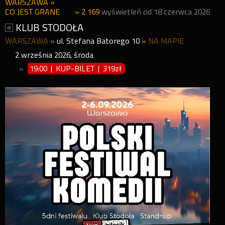
WARSZAWA
»
CO JEST GRANE
» 2 169
wyświetleń od 18 czerwca 2026
KLUB STODOŁA
WARSZAWA
»
ul. Stefana Batorego 10
»
NA MAPIE
2
września
2026
,
środa
»
19:00 | KUP-BILET
|
319zł