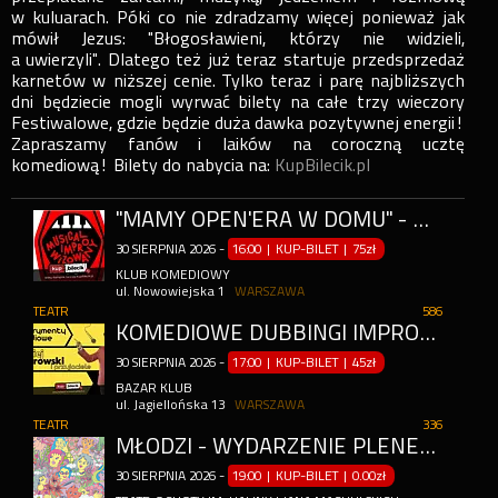
w kuluarach. Póki co nie zdradzamy więcej ponieważ jak
mówił Jezus: "Błogosławieni, którzy nie widzieli,
a uwierzyli". Dlatego też już teraz startuje przedsprzedaż
karnetów w niższej cenie. Tylko teraz i parę najbliższych
dni będziecie mogli wyrwać bilety na całe trzy wieczory
Festiwalowe, gdzie będzie duża dawka pozytywnej energii!
Zapraszamy fanów i laików na coroczną ucztę
komediową! Bilety do nabycia na:
KupBilecik.pl
"MAMY OPEN'ERA W DOMU" - MUSICAL IMPROWIZOWANY
30
SIERPNIA
2026
-
16:00 | KUP-BILET
|
75zł
KLUB KOMEDIOWY
ul. Nowowiejska 1
WARSZAWA
TEATR
586
KOMEDIOWE DUBBINGI IMPROWIZOWANE - GOŚCINNIE: GRZEGORZ HALAMA
30
SIERPNIA
2026
-
17:00 | KUP-BILET
|
45zł
BAZAR KLUB
ul. Jagiellońska 13
WARSZAWA
TEATR
336
MŁODZI - WYDARZENIE PLENEROWE
30
SIERPNIA
2026
-
19:00 | KUP-BILET
|
0.00zł