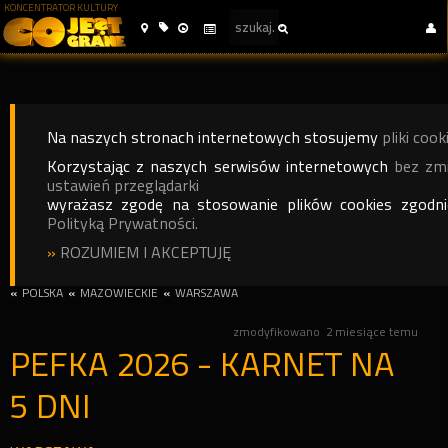
KONCENTRATOR KULTURY
Na naszych stronach internetowych stosujemy
pliki cook
Korzystając z naszych serwisów internetowych
bez zm
ustawień przeglądarki
wyrażasz zgodę na stosowanie plików cookies zgodn
Polityką Prywatności.
»
ROZUMIEM I AKCEPTUJĘ
«
POLSKA
«
MAZOWIECKIE
«
WARSZAWA
zmodyfikowano
2 miesiące temu
PEFKA 2026 - KARNET NA
5 DNI