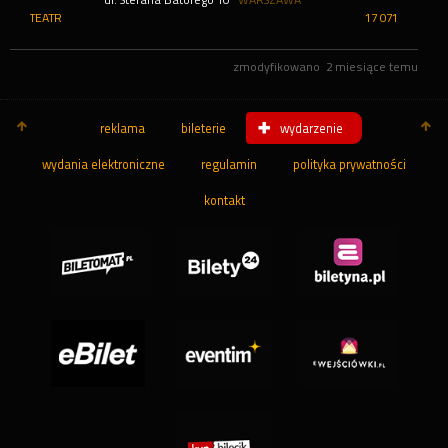
ul. Stefana Batorego 10
WARSZAWA
TEATR
17 071
zmodyfikowano
2 miesiące temu
reklama
bileterie
wydarzenie
wydania elektroniczne
regulamin
polityka prywatności
kontakt