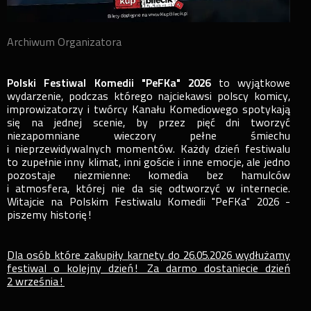
Archiwum Organizatora
Polski Festiwal Komedii "PeFKa" 2026
to wyjątkowe
wydarzenie, podczas którego najciekawsi polscy komicy,
improwizatorzy i twórcy Kanału Komediowego spotykają
się na jednej scenie, by przez pięć dni tworzyć
niezapomniane wieczory pełne śmiechu
i nieprzewidywalnych momentów. Każdy dzień festiwalu
to zupełnie inny klimat, inni goście i inne emocje, ale jedno
pozostaje niezmienne: komedia bez hamulców
i atmosfera, której nie da się odtworzyć w internecie.
Witajcie na Polskim Festiwalu Komedii "PeFKa" 2026 -
piszemy historię!
Dla osób które zakupiły karnety do 26.05.2026 wydłużamy
festiwal o kolejny dzień! Za darmo dostaniecie dzień
2 września!