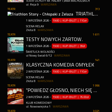
TEATR OCHOTY IM. HALINY I JANA MACHULSKICH
ul. Reja 9
WARSZAWA
TEATR
313
TRIATHLON STORY - CHŁOPAKI Z ŻELAZA
1
WRZEŚNIA
2026
-
19:00 | KUP-BILET
|
110zł
SCENA RELAX
Złota 8
WARSZAWA
TEATR
1 611
TESTY NOWYCH ŻARTÓW.
1
WRZEŚNIA
2026
-
19:00 | KUP-BILET
|
39zł
ŚWIETLICA WOLNOŚCI
ul Nowy świat 6/12
WARSZAWA
TEATR
141
KLASYCZNA KOMEDIA OMYŁEK
2
WRZEŚNIA
2026
-
19:00 | KUP-BILET
|
110zł
SCENA RELAX
Złota 8
WARSZAWA
TEATR
1 956
"POWIEDZ GŁOŚNO, NIECH SIĘ CAŁA KLASA POŚMIEJE" – POWRÓT DO SZKOLNYCH TRAUM
2
WRZEŚNIA
2026
-
19:00 | KUP-BILET
|
76.00zł
KLUB KOMEDIOWY
ul. Nowowiejska 1
WARSZAWA
TEATR
3 021