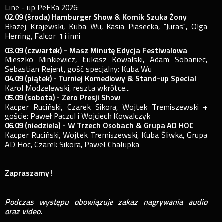
Line - up PeFKa 2026:
02.09 (środa) Hamburger Show & Komik Szuka Żony
Błażej Krajewski, Kuba Wu, Kasia Piasecka, "Juras", Olga
Herring, Falcon 1 i inni
03.09 (czwartek) - Masz Minutę Edycja Festiwalowa
Mieszko Minkiewicz, Łukasz Kowalski, Adam Sobaniec,
Sebastian Rejent, gość specjalny: Kuba Wu
04.09 (piątek) - Turniej Komediowy & Stand-up Special
Karol Modzelewski, reszta wkrótce...
05.09 (sobota) - Zero Presji Show
Kacper Ruciński, Czarek Sikora, Wojtek Tremiszewski +
goście: Paweł Paczul i Wojciech Kowalczyk
06.09 (niedziela) - W Trzech Osobach & Grupa AD HOC
Kacper Ruciński, Wojtek Tremiszewski, Kuba Śliwka, Grupa
AD Hoc, Czarek Sikora, Paweł Chałupka
Zapraszamy!
Podczas występu obowiązuje zakaz nagrywania audio
oraz video.