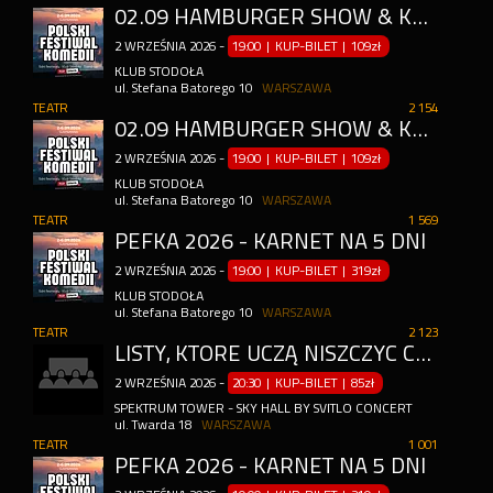
02.09 HAMBURGER SHOW & KOMIK SZUKA ŻONY
2
WRZEŚNIA
2026
-
19:00 | KUP-BILET
|
109zł
KLUB STODOŁA
ul. Stefana Batorego 10
WARSZAWA
TEATR
2 154
02.09 HAMBURGER SHOW & KOMIK SZUKA ŻONY
2
WRZEŚNIA
2026
-
19:00 | KUP-BILET
|
109zł
KLUB STODOŁA
ul. Stefana Batorego 10
WARSZAWA
TEATR
1 569
PEFKA 2026 - KARNET NA 5 DNI
2
WRZEŚNIA
2026
-
19:00 | KUP-BILET
|
319zł
KLUB STODOŁA
ul. Stefana Batorego 10
WARSZAWA
TEATR
2 123
LISTY, KTÓRE UCZĄ NISZCZYĆ CZŁOWIEKA
2
WRZEŚNIA
2026
-
20:30 | KUP-BILET
|
85zł
SPEKTRUM TOWER - SKY HALL BY SVITLO CONCERT
ul. Twarda 18
WARSZAWA
TEATR
1 001
PEFKA 2026 - KARNET NA 5 DNI