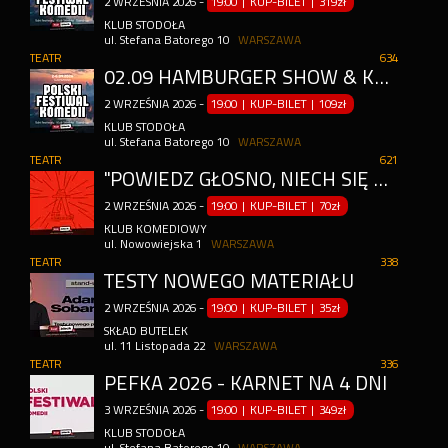
2
WRZEŚNIA
2026
-
19:00 | KUP-BILET
|
319zł
KLUB STODOŁA
ul. Stefana Batorego 10
WARSZAWA
TEATR
634
02.09 HAMBURGER SHOW & KOMIK SZUKA ŻONY
2
WRZEŚNIA
2026
-
19:00 | KUP-BILET
|
109zł
KLUB STODOŁA
ul. Stefana Batorego 10
WARSZAWA
TEATR
621
"POWIEDZ GŁOŚNO, NIECH SIĘ CAŁA KLASA POŚMIEJE" - POWRÓT DO SZKOLNYCH TRAUM
2
WRZEŚNIA
2026
-
19:00 | KUP-BILET
|
70zł
KLUB KOMEDIOWY
ul. Nowowiejska 1
WARSZAWA
TEATR
338
TESTY NOWEGO MATERIAŁU
2
WRZEŚNIA
2026
-
19:00 | KUP-BILET
|
35zł
SKŁAD BUTELEK
ul. 11 Listopada 22
WARSZAWA
TEATR
336
PEFKA 2026 - KARNET NA 4 DNI
3
WRZEŚNIA
2026
-
19:00 | KUP-BILET
|
349zł
KLUB STODOŁA