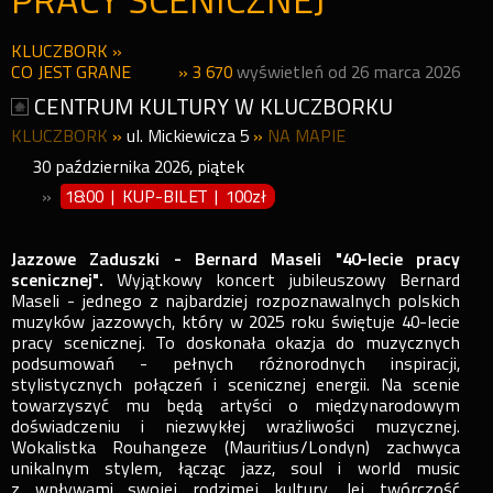
PRACY SCENICZNEJ
KLUCZBORK
»
CO JEST GRANE
» 3 670
wyświetleń od 26 marca 2026
CENTRUM KULTURY W KLUCZBORKU
KLUCZBORK
»
ul. Mickiewicza 5
»
NA MAPIE
30
października
2026
,
piątek
»
18:00 | KUP-BILET
|
100zł
Jazzowe Zaduszki - Bernard Maseli "40-lecie pracy
scenicznej".
Wyjątkowy koncert jubileuszowy Bernard
Maseli - jednego z najbardziej rozpoznawalnych polskich
muzyków jazzowych, który w 2025 roku świętuje 40-lecie
pracy scenicznej. To doskonała okazja do muzycznych
podsumowań - pełnych różnorodnych inspiracji,
stylistycznych połączeń i scenicznej energii. Na scenie
towarzyszyć mu będą artyści o międzynarodowym
doświadczeniu i niezwykłej wrażliwości muzycznej.
Wokalistka Rouhangeze (Mauritius/Londyn) zachwyca
unikalnym stylem, łącząc jazz, soul i world music
z wpływami swojej rodzimej kultury. Jej twórczość