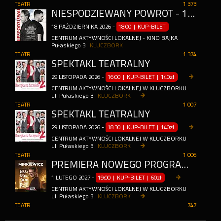
TEATR
1 373
NIESPODZIEWANY POWRÓT - 10-LECIE REAKTYWACJI KINA BAJKA W KLUCZBORKU
18
PAŹDZIERNIKA
2026
-
18:00 | KUP-BILET
CENTRUM AKTYWNOŚCI LOKALNEJ - KINO BAJKA
Pułaskiego 3
KLUCZBORK
TEATR
1 374
SPEKTAKL TEATRALNY
29
LISTOPADA
2026
-
16:00 | KUP-BILET
|
140zł
CENTRUM AKTYWNOŚCI LOKALNEJ W KLUCZBORKU
ul. Pułaskiego 3
KLUCZBORK
TEATR
1 007
SPEKTAKL TEATRALNY
29
LISTOPADA
2026
-
18:30 | KUP-BILET
|
140zł
CENTRUM AKTYWNOŚCI LOKALNEJ W KLUCZBORKU
ul. Pułaskiego 3
KLUCZBORK
TEATR
1 006
PREMIERA NOWEGO PROGRAMU: WSZYSTKO DOBRZE
1
LUTEGO
2027
-
19:00 | KUP-BILET
|
60zł
CENTRUM AKTYWNOŚCI LOKALNEJ W KLUCZBORKU
ul. Pułaskiego 3
KLUCZBORK
TEATR
747