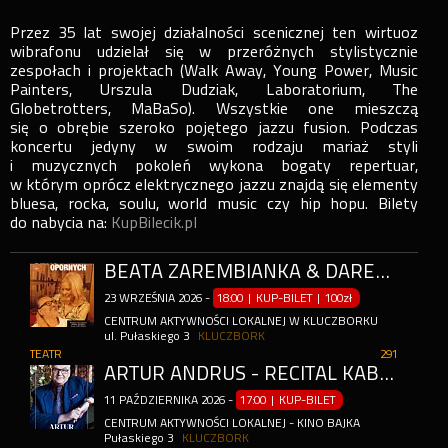
Przez 35 lat swojej działalności scenicznej ten wirtuoz
wibrafonu udzielał się w przeróżnych stylistycznie
zespołach i projektach (Walk Away, Young Power, Music
Painters, Urszula Dudziak, Laboratorium, The
Globetrotters, MaBaSo). Wszystkie one mieszczą
się o obrębie szeroko pojętego jazzu fusion. Podczas
koncertu jedyny w swoim rodzaju mariaż styli
i muzycznych pokoleń wykona bogaty repertuar,
w którym oprócz elektrycznego jazzu znajdą się elementy
bluesa, rocka, soulu, world music czy hip hopu. Bilety
do nabycia na:
KupBilecik.pl
BEATA ZAREMBIANKA & DAREK NIEBUDEK
23
WRZEŚNIA
2026
-
18:00 | KUP-BILET
|
100zł
CENTRUM AKTYWNOŚCI LOKALNEJ W KLUCZBORKU
ul. Pułaskiego 3
KLUCZBORK
TEATR
291
ARTUR ANDRUS - RECITAL KABARETOWY - 10-LECIE REAKTYWACJI KINA BAJKA W KLUCZBORKU
11
PAŹDZIERNIKA
2026
-
17:00 | KUP-BILET
CENTRUM AKTYWNOŚCI LOKALNEJ - KINO BAJKA
Pułaskiego 3
KLUCZBORK