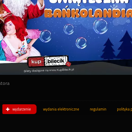
atora
wydarzenie
wydania elektroniczne
regulamin
polityka 