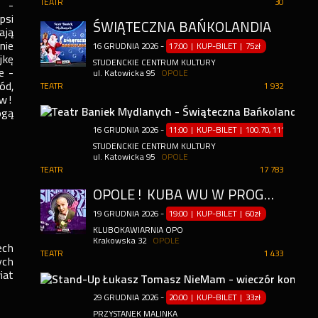
TEATR
30
e -
psi
ŚWIĄTECZNA BAŃKOLANDIA
ają
nie
16
GRUDNIA
2026
-
17:00 | KUP-BILET
|
75zł
jkę
STUDENCKIE CENTRUM KULTURY
e -
ul. Katowicka 95
OPOLE
ód,
TEATR
1 932
ów!
TE
ogą
16
GRUDNIA
2026
-
11:00 | KUP-BILET
|
100.70, 111.30zł
1
STUDENCKIE CENTRUM KULTURY
ul. Katowicka 95
OPOLE
TEATR
17 783
OPOLE! KUBA WU W PROGRAMIE "SIKANIE I PIERDZENIE" | STAND-UP
19
GRUDNIA
2026
-
19:00 | KUP-BILET
|
60zł
KLUBOKAWIARNIA OPO
Krakowska 32
OPOLE
ech
TEATR
1 433
ych
iat
29
GRUDNIA
2026
-
20:00 | KUP-BILET
|
33zł
PRZYSTANEK MALINKA