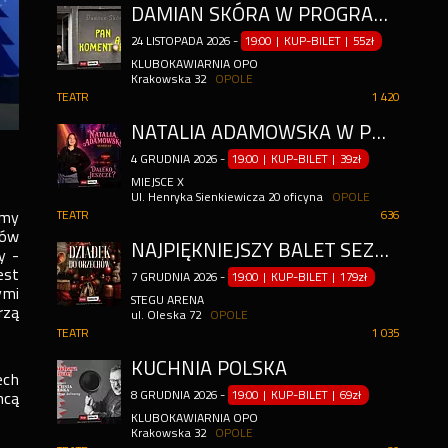
DAMIAN SKÓRA W PROGRAMIE "PAN KOMENTARZ" + POLSKA KOMENTUJĄCA NA ŻYWO
24
LISTOPADA
2026
-
19:00 | KUP-BILET
|
55zł
KLUBOKAWIARNIA OPO
Krakowska 32
OPOLE
TEATR
1 420
NATALIA ADAMOWSKA W PROGRAMIE "DALEKO JESZCZE"
4
GRUDNIA
2026
-
19:00 | KUP-BILET
|
39zł
MIEJSCE X
Ul. Henryka Sienkiewicza 20 oficyna
OPOLE
amy
TEATR
636
rów
NAJPIĘKNIEJSZY BALET SEZONU ŚWIĄTECZNEGO!
y -
est
7
GRUDNIA
2026
-
19:00 | KUP-BILET
|
179zł
ymi
STEGU ARENA
rzą
ul. Oleska 72
OPOLE
TEATR
1 035
KUCHNIA POLSKA
ech
8
GRUDNIA
2026
-
19:00 | KUP-BILET
|
69zł
hcą
KLUBOKAWIARNIA OPO
Krakowska 32
OPOLE