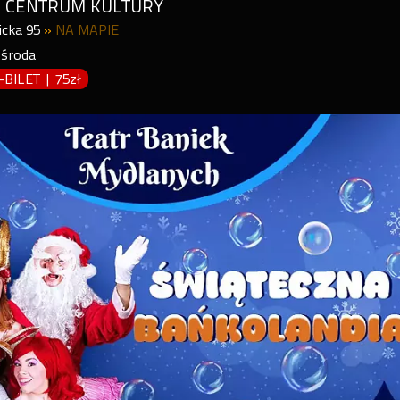
E CENTRUM KULTURY
icka 95
»
NA MAPIE
,
środa
P-BILET
|
75zł