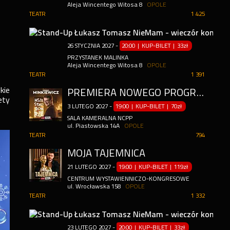
Aleja Wincentego Witosa 8
OPOLE
TEATR
1 425
26
STYCZNIA
2027
-
20:00 | KUP-BILET
|
33zł
PRZYSTANEK MALINKA
Aleja Wincentego Witosa 8
OPOLE
TEATR
1 391
kie
PREMIERA NOWEGO PROGRAMU: WSZYSTKO DOBRZE
ety
3
LUTEGO
2027
-
19:00 | KUP-BILET
|
70zł
SALA KAMERALNA NCPP
ul. Piastowska 14A
OPOLE
TEATR
794
MOJA TAJEMNICA
21
LUTEGO
2027
-
19:00 | KUP-BILET
|
119zł
CENTRUM WYSTAWIENNICZO-KONGRESOWE
ul. Wrocławska 158
OPOLE
TEATR
1 332
23
LUTEGO
2027
-
20:00 | KUP-BILET
|
33zł