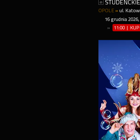
STUDENCKI
OPOLE
»
ul. Katow
16
grudnia
2026
»
11:00 | KU