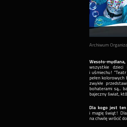
Archiwum Organiz
Wesoło-mydlana,
wszystkie dzieci
i uśmiechu! "Teat
pełen kolorowych b
zwykłe przedstaw
bohaterami są... 
bajeczny świat, któ
Dla kogo jest ten
i magię świąt! Dla 
na chwilę wrócić d