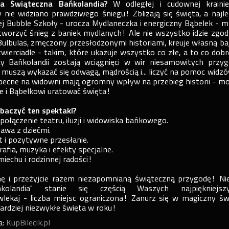
a Świąteczna Bańkolandia?
W odległej i cudownej kraini
y nie widziano prawdziwego śniegu! Zbliżają się święta, a najle
j Bubble Szkoły - urocza Mydlaneczka i energiczny Bąbelek - m
tworzyć śnieg z baniek mydlanych! Ale nie wszystko idzie zgod
 Bulbulas, zmęczony przesłodzonymi historiami, kreuje własną ba
ierciadle - takim, które ukazuje wszystko co złe, a to co dobr
y Bańkolandii zostają wciągnięci w wir niesamowitych przyg
 muszą wykazać się odwagą, mądrością i... liczyć na pomoc widz
obecne na widowni mają ogromny wpływ na przebieg historii - m
 i Bąbelkowi uratować święta!
baczyć ten spektakl?
połączenie teatru, iluzji i widowiska bańkowego.
awa z dziećmi.
t i pozytywne przesłanie.
afia, muzyka i efekty specjalne.
miechu i rodzinnej radości!
inę i przeżyjcie razem niezapomnianą świąteczną przygodę! Ni
kolandia" stanie się częścią Waszych najpiękniejsz
lekaj - liczba miejsc ograniczona! Zanurz się w magiczny św
bardziej niezwykłe święta w roku!
a:
KupBilecik.pl