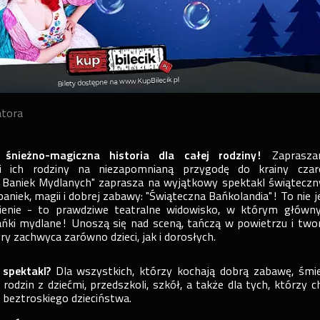
atora
 śnieżno-magiczna historia dla całej rodziny!
Zaprasz
 i ich rodziny na niezapomnianą przygodę do krainy cza
r Baniek Mydlanych" zaprasza na wyjątkowy spektakl świąteczn
aniek, magii i dobrej zabawy: "Świąteczna Bańkolandia"! To nie j
ienie - to prawdziwe teatralne widowisko, w którym główn
bańki mydlane! Unoszą się nad sceną, tańczą w powietrzu i two
ry zachwyca zarówno dzieci, jak i dorosłych.
 spektakl?
Dla wszystkich, którzy kochają dobrą zabawę, śmi
rodzin z dziećmi, przedszkoli, szkół, a także dla tych, którzy c
o beztroskiego dzieciństwa.