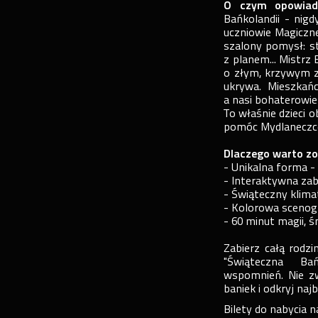
O czym opowiad
Bańkolandii - nigd
uczniowie Magiczne
szalony pomysł: s
z planem... Mistrz
o złym, krzywym zw
ukrywa. Mieszkańc
a nasi bohaterowie
To właśnie dzieci 
pomóc Mydlaneczce
Dlaczego warto zo
- Unikalna forma - 
- Interaktywna zab
- Świąteczny klima
- Kolorowa scenogr
- 60 minut magii, ś
Zabierz całą rodz
"Świąteczna Bań
wspomnień. Nie zw
baniek i odkryj naj
Bilety do nabycia n