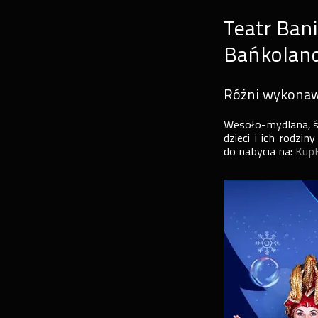
Teatr Ban
Bańkoland
Różni wykona
Wesoło-mydlana, ś
dzieci i ich rodzi
do nabycia na:
KupB