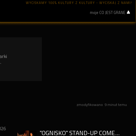
WYCISKAMY 100% KULTURY Z KULTURY - WYCISKAJ Z NAMI!
moje CO JEST GRANE
arki
.
zmodyfikowano
9 minut temu
026
"OGNISKO" STAND-UP COMEDY