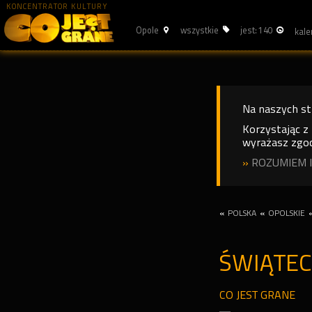
KONCENTRATOR KULTURY
Opole
wszystkie
jest: 140
Na naszych s
Korzystając z
wyrażasz zgod
»
ROZUMIEM I
«
POLSKA
«
OPOLSKIE
ŚWIĄTE
CO JEST GRANE