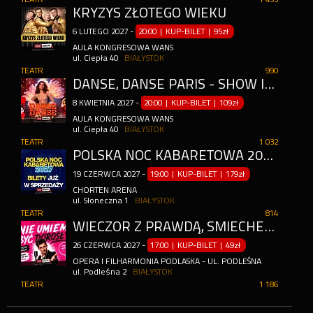
KRYZYS ZŁOTEGO WIEKU
6
LUTEGO
2027
-
20:00 | KUP-BILET
|
95zł
AULA KONGRESOWA WANS
ul. Ciepła 40
BIAŁYSTOK
TEATR
990
DANSE, DANSE PARIS - SHOW INSPIROWANE MOULIN ROUGE
8
KWIETNIA
2027
-
20:00 | KUP-BILET
|
109zł
AULA KONGRESOWA WANS
ul. Ciepła 40
BIAŁYSTOK
TEATR
1 032
POLSKA NOC KABARETOWA 2027
19
CZERWCA
2027
-
19:00 | KUP-BILET
|
179zł
CHORTEN ARENA
ul. Słoneczna 1
BIAŁYSTOK
TEATR
814
WIECZÓR Z PRAWDĄ, ŚMIECHEM I MUZYKĄ - KRZYSZTOF KNAPCZYK
26
CZERWCA
2027
-
17:00 | KUP-BILET
|
49zł
OPERA I FILHARMONIA PODLASKA - UL. PODLEŚNA
ul. Podleśna 2
BIAŁYSTOK
TEATR
1 186