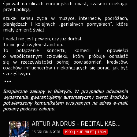
śpiewał na ulicach europejskich miast, czasem uciekając
przed policją,
szukał sensu życia w muzyce, internecie, podróżach,
pieniądzach i kolejnych „genialnych pomysłach”, które
miały zmienić świat.
I nadal nie jest pewien, czy już dorósł.
To nie jest zwykły stand-up.
To połączenie koncertu, komedii i opowieści
o współczesnym człowieku, który próbuje odnaleźć
się w rzeczywistości pełnej powiadomień, kredytów,
coachów, influencerów i niekończących się porad, jak być
szczęśliwym.
***
Bezpieczne zakupy w Bilety24. W przypadku odwołania
wydarzenia, gwarantujemy automatyczny zwrot środków
potwierdzony komunikatem wysyłanym na adres e-mail,
podany podczas zakupu.
ARTUR ANDRUS - RECITAL KABARETOWY
15
GRUDNIA
2026
-
19:00 | KUP-BILET
|
150zł