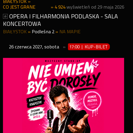
BIAŁYSTOK
»
CO JEST GRANE
» 4 924
wyświetleń od 29 maja 2026
OPERA I FILHARMONIA PODLASKA - SALA
KONCERTOWA
BIAŁYSTOK
»
Podleśna 2
»
NA MAPIE
26
czerwca
2027
,
sobota
»
17:00 | KUP-BILET