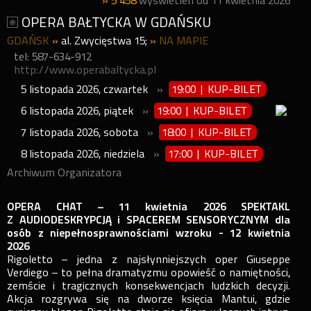
» 5 458
wyświetleń od 11 kwietnia 2026
OPERA BAŁTYCKA W GDAŃSKU
GDAŃSK
»
al. Zwycięstwa 15;
»
NA MAPIE
tel: 587-634-912
http://www.operabaltycka.pl
5
listopada
2026
,
czwartek
»
19:00 | KUP-BILET
6
listopada
2026
,
piątek
»
19:00 | KUP-BILET
7
listopada
2026
,
sobota
»
18:00 | KUP-BILET
8
listopada
2026
,
niedziela
»
17:00 | KUP-BILET
Archiwum Organizatora
OPERA CHAT – 11 kwietnia 2026
SPEKTAKL
Z AUDIODESKRYPCJĄ i SPACEREM SENSORYCZNYM dla
osób z niepełnosprawnościami wzroku - 12 kwietnia
2026
Rigoletto – jedna z najsłynniejszych oper Giuseppe
Verdiego – to pełna dramatyzmu opowieść o namiętności,
zemście i tragicznych konsekwencjach ludzkich decyzji.
Akcja rozgrywa się na dworze księcia Mantui, gdzie