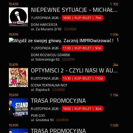
TEATR
1 705
NIEPEWNE SYTUACJE - MICHAŁ KEMPA & WOJTEK FIEDORCZUK
7
LISTOPADA
2026
-
18:00 | KUP-BILET
|
79zł
DOM HARCERZA
ul. Za Murami 2/10
GDAŃSK
TEATR
1 034
WYJDŹ ZE SWOJEJ GŁOWY. ZACZNIJ IMPROWIZOWAĆ!
7
LISTOPADA
2026
-
11:00 | KUP-BILET
|
50zł
DOM ROZWOJU GDAŃSK
ul. Sobieskiego 62
GDAŃSK
TEATR
244
OPTYMIŚCI 2 - CZYLI NASI W AUTOKARZE DO BUŁGARII
8
LISTOPADA
2026
-
15:30 | KUP-BILET
|
110zł
SCENA TEATRALNA NOT
ul. Rajska 6
GDAŃSK
TEATR
1 194
TRASA PROMOCYJNA
8
LISTOPADA
2026
-
18:00 | KUP-BILET
|
30zł
PUB G10
ul. Grodzka 10
GDAŃSK
TEATR
1 029
TRASA PROMOCYJNA