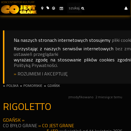
KONCENTRATOR KULTURY
Na naszych stronach internetowych stosujemy
pliki cook
Korzystając z naszych serwisów internetowych
bez zm
ustawień przeglądarki
wyrażasz zgodę na stosowanie plików cookies zgodn
Polityką Prywatności.
»
ROZUMIEM I AKCEPTUJĘ
«
POLSKA
«
POMORSKIE
«
GDAŃSK
zmodyfikowano
2 miesiące temu
RIGOLETTO
GDAŃSK
»
CO BYŁO GRANE
»
CO JEST GRANE