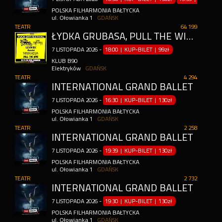
POLSKA FILHARMONIA BAŁTYCKA
ul. Ołowianka 1
GDAŃSK
TEATR
64 199
ŁYDKA GRUBASA, PULL THE WIRE, TWOJA STARA OF DEATH, TRANSGRESJA, 4 DZIKI, LENIWIEC
7
LISTOPADA
2026
-
18:00 | KUP-BILET
|
99zł
KLUB B90
Elektryków
GDAŃSK
TEATR
4 294
INTERNATIONAL GRAND BALLET
7
LISTOPADA
2026
-
16:30 | KUP-BILET
|
130zł
POLSKA FILHARMONIA BAŁTYCKA
ul. Ołowianka 1
GDAŃSK
TEATR
2 258
INTERNATIONAL GRAND BALLET
7
LISTOPADA
2026
-
19:39 | KUP-BILET
|
130zł
POLSKA FILHARMONIA BAŁTYCKA
ul. Ołowianka 1
GDAŃSK
TEATR
2 732
INTERNATIONAL GRAND BALLET
7
LISTOPADA
2026
-
19:30 | KUP-BILET
|
130zł
POLSKA FILHARMONIA BAŁTYCKA
ul. Ołowianka 1
GDAŃSK