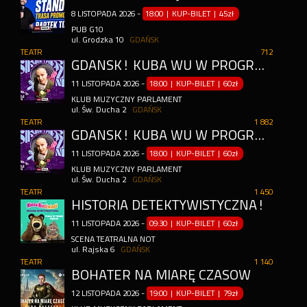
8
LISTOPADA
2026
-
18:00 | KUP-BILET
|
45zł
PUB G10
ul. Grodzka 10
GDAŃSK
TEATR
712
GDAŃSK! KUBA WU W PROGRAMIE "SIKANIE I PIERDZENIE" | STAND-UP
11
LISTOPADA
2026
-
18:00 | KUP-BILET
|
60zł
KLUB MUZYCZNY PARLAMENT
ul. Św. Ducha 2
GDAŃSK
TEATR
1 882
GDAŃSK! KUBA WU W PROGRAMIE "SIKANIE I PIERDZENIE" | STAND-UP
11
LISTOPADA
2026
-
18:00 | KUP-BILET
|
60zł
KLUB MUZYCZNY PARLAMENT
ul. Św. Ducha 2
GDAŃSK
TEATR
1 450
HISTORIA DETEKTYWISTYCZNA!
11
LISTOPADA
2026
-
09:30 | KUP-BILET
|
60zł
SCENA TEATRALNA NOT
ul. Rajska 6
GDAŃSK
TEATR
1 140
BOHATER NA MIARĘ CZASÓW
12
LISTOPADA
2026
-
19:00 | KUP-BILET
|
79zł