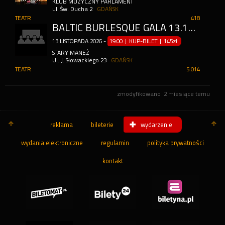
KLUB MUZYCZNY PARLAMENT
ul. Św. Ducha 2
GDAŃSK
TEATR
418
BALTIC BURLESQUE GALA 13.11.2026 GDAŃSK DAY 1 NEOBURLESQUE
13
LISTOPADA
2026
-
19:00 | KUP-BILET
|
145zł
STARY MANEŻ
Ul. J. Słowackiego 23
GDAŃSK
TEATR
5 014
zmodyfikowano
2 miesiące temu
reklama
bileterie
wydarzenie
wydania elektroniczne
regulamin
polityka prywatności
kontakt