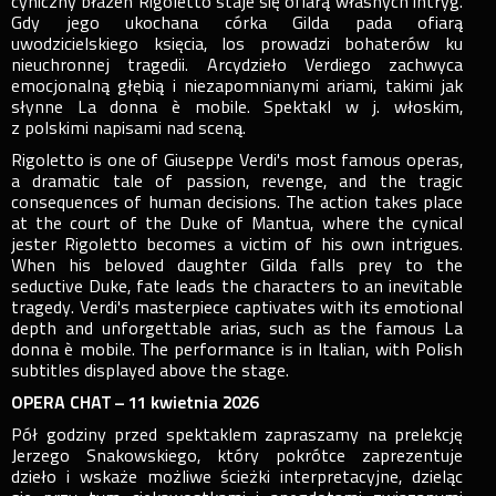
cyniczny błazen Rigoletto staje się ofiarą własnych intryg.
Gdy jego ukochana córka Gilda pada ofiarą
uwodzicielskiego księcia, los prowadzi bohaterów ku
nieuchronnej tragedii. Arcydzieło Verdiego zachwyca
emocjonalną głębią i niezapomnianymi ariami, takimi jak
słynne La donna è mobile. Spektakl w j. włoskim,
z polskimi napisami nad sceną.
Rigoletto is one of Giuseppe Verdi's most famous operas,
a dramatic tale of passion, revenge, and the tragic
consequences of human decisions. The action takes place
at the court of the Duke of Mantua, where the cynical
jester Rigoletto becomes a victim of his own intrigues.
When his beloved daughter Gilda falls prey to the
seductive Duke, fate leads the characters to an inevitable
tragedy. Verdi's masterpiece captivates with its emotional
depth and unforgettable arias, such as the famous La
donna è mobile. The performance is in Italian, with Polish
subtitles displayed above the stage.
OPERA CHAT – 11 kwietnia 2026
Pół godziny przed spektaklem zapraszamy na prelekcję
Jerzego Snakowskiego, który pokrótce zaprezentuje
dzieło i wskaże możliwe ścieżki interpretacyjne, dzieląc