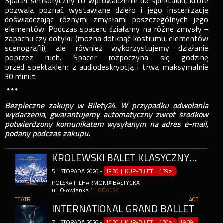
Spacer sensoryczny to wprowadzenie do spektaklu, które
pozwala poznać wystawiane dzieło i jego inscenizację
doświadczając różnymi zmysłami poszczególnych jego
elementów. Podczas spaceru działamy na różne zmysły –
zapachu czy dotyku (można dotknąć kostiumu, elementów
scenografii), ale również wykorzystujemy działanie
poprzez ruch. Spacer rozpoczyna się godzinę
przed spektaklem z audiodeskrypcją i trwa maksymalnie
30 minut.
***
Bezpieczne zakupy w Bilety24. W przypadku odwołania
wydarzenia, gwarantujemy automatyczny zwrot środków
potwierdzony komunikatem wysyłanym na adres e-mail,
podany podczas zakupu.
KRÓLEWSKI BALET KLASYCZNY - JEZIORO ŁABĘDZIE
5
LISTOPADA
2026
-
19:30 | KUP-BILET
|
139zł
POLSKA FILHARMONIA BAŁTYCKA
ul. Ołowianka 1
GDAŃSK
TEATR
405
INTERNATIONAL GRAND BALLET
7
LISTOPADA
2026
-
16:30 | KUP-BILET
|
130zł
19:39 | KUP-BIL