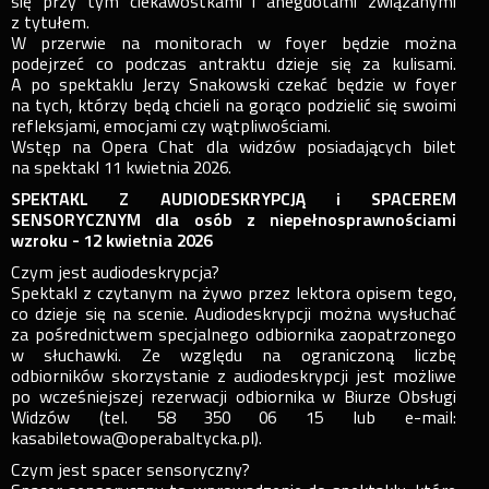
się przy tym ciekawostkami i anegdotami związanymi
z tytułem.
W przerwie na monitorach w foyer będzie można
podejrzeć co podczas antraktu dzieje się za kulisami.
A po spektaklu Jerzy Snakowski czekać będzie w foyer
na tych, którzy będą chcieli na gorąco podzielić się swoimi
refleksjami, emocjami czy wątpliwościami.
Wstęp na Opera Chat dla widzów posiadających bilet
na spektakl 11 kwietnia 2026.
SPEKTAKL Z AUDIODESKRYPCJĄ i SPACEREM
SENSORYCZNYM dla osób z niepełnosprawnościami
wzroku - 12 kwietnia 2026
Czym jest audiodeskrypcja?
Spektakl z czytanym na żywo przez lektora opisem tego,
co dzieje się na scenie. Audiodeskrypcji można wysłuchać
za pośrednictwem specjalnego odbiornika zaopatrzonego
w słuchawki. Ze względu na ograniczoną liczbę
odbiorników skorzystanie z audiodeskrypcji jest możliwe
po wcześniejszej rezerwacji odbiornika w Biurze Obsługi
Widzów (tel. 58 350 06 15 lub e-mail:
kasabiletowa@operabaltycka.pl).
Czym jest spacer sensoryczny?