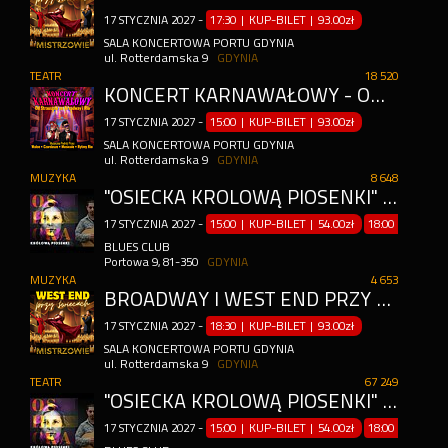
17
STYCZNIA
2027
-
17:30 | KUP-BILET
|
93.00zł
SALA KONCERTOWA PORTU GDYNIA
ul. Rotterdamska 9
GDYNIA
TEATR
18 520
KONCERT KARNAWAŁOWY - OD STRAUSSÓW PO BROADWAY I RIO
17
STYCZNIA
2027
-
15:00 | KUP-BILET
|
93.00zł
SALA KONCERTOWA PORTU GDYNIA
ul. Rotterdamska 9
GDYNIA
MUZYKA
8 648
"OSIECKA KRÓLOWĄ PIOSENKI" | ŁOMIANKI
17
STYCZNIA
2027
-
15:00 | KUP-BILET
|
54.00zł
18:00 | KUP-B
BLUES CLUB
Portowa 9, 81-350
GDYNIA
MUZYKA
4 653
BROADWAY I WEST END PRZY ŚWIECACH – MISTRZOWIE MUSICALU NAJPIĘKNIEJSZE UTWORY MUSICALOWE
17
STYCZNIA
2027
-
18:30 | KUP-BILET
|
93.00zł
SALA KONCERTOWA PORTU GDYNIA
ul. Rotterdamska 9
GDYNIA
TEATR
67 249
"OSIECKA KRÓLOWĄ PIOSENKI" | GDYNIA
17
STYCZNIA
2027
-
15:00 | KUP-BILET
|
54.00zł
18:00 | KUP-B