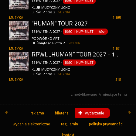
15
KWIETNIA
2027
-
19:30 | KUP-BILET
KLUB MUZYCZNY UCHO
ul. Św. Piotra 2
GDYNIA
MUZYKA
1 185
"HUMAN" TOUR 2027
15
KWIETNIA
2027
-
19:30 | KUP-BILET
|
149zł
PODWÓRKO ART
Ul. Świętego Piotra 2
GDYNIA
MUZYKA
1 191
RPWL „HUMAN” TOUR 2027 - 15.04.2027 – GDYNIA, UCHO / PODWÓRKO.ART
15
KWIETNIA
2027
-
19:30 | KUP-BILET
KLUB MUZYCZNY UCHO
ul. Św. Piotra 2
GDYNIA
MUZYKA
516
zmodyfikowano
4 miesiące temu
reklama
bileterie
wydarzenie
wydania elektroniczne
regulamin
polityka prywatności
kontakt