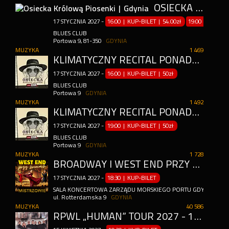
OSIECKA KRÓLOWĄ PIOSENKI | GDYNIA
17
STYCZNIA
2027
-
16:00 | KUP-BILET
|
54.00zł
19:00 | KUP-B
BLUES CLUB
Portowa 9, 81-350
GDYNIA
MUZYKA
1 469
KLIMATYCZNY RECITAL PONADCZASOWYCH PRZEBOJÓW
17
STYCZNIA
2027
-
16:00 | KUP-BILET
|
50zł
BLUES CLUB
Portowa 9
GDYNIA
MUZYKA
1 492
KLIMATYCZNY RECITAL PONADCZASOWYCH PRZEBOJÓW
17
STYCZNIA
2027
-
19:00 | KUP-BILET
|
50zł
BLUES CLUB
Portowa 9
GDYNIA
MUZYKA
1 728
BROADWAY I WEST END PRZY ŚWIECACH - MISTRZOWIE MUSICALU
17
STYCZNIA
2027
-
18:30 | KUP-BILET
SALA KONCERTOWA ZARZĄDU MORSKIEGO PORTU GDYNIA S.A.
ul. Rotterdamska 9
GDYNIA
MUZYKA
40 586
RPWL „HUMAN” TOUR 2027 - 15.04.2027 – GDYNIA, UCHO / PODWÓRKO.ART