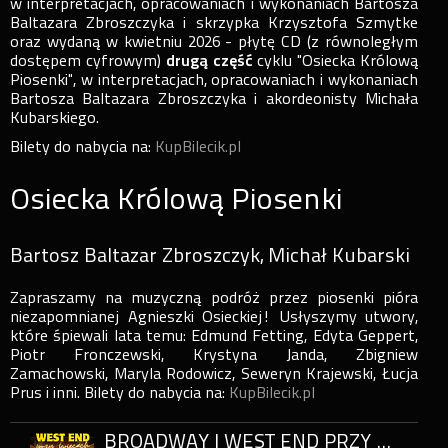
w interpretacjach, opracowaniach i wykonaniach Bartosza
Baltazara Zbroszczyka i skrzypka Krzysztofa Szmytke
oraz wydaną w kwietniu 2026 - płytę CD (z równoległym
dostępem cyfrowym)
drugą część
cyklu "Osiecka Królową
Piosenki", w interpretacjach, opracowaniach i wykonaniach
Bartosza Baltazara Zbroszczyka i akordeonisty Michała
Kubarskiego.
Bilety do nabycia na:
KupBilecik.pl
Osiecka Królową Piosenki
Bartosz Baltazar Zbroszczyk, Michał Kubarski
Zapraszamy na muzyczną podróż przez piosenki pióra
niezapomnianej Agnieszki Osieckiej! Usłyszymy utwory,
które śpiewali lata temu: Edmund Fetting, Edyta Geppert,
Piotr Fronczewski, Krystyna Janda, Zbigniew
Zamachowski, Maryla Rodowicz, Seweryn Krajewski, Łucja
Prus i inni. Bilety do nabycia na:
KupBilecik.pl
BROADWAY I WEST END PRZY ŚWIECACH – MISTRZOWIE MUSICALU NAJPIĘKNIEJSZE UTWORY MUSICALOWE