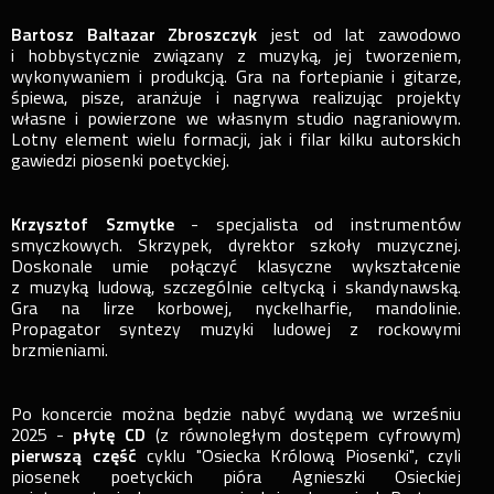
Bartosz Baltazar Zbroszczyk
jest od lat zawodowo
i hobbystycznie związany z muzyką, jej tworzeniem,
wykonywaniem i produkcją. Gra na fortepianie i gitarze,
śpiewa, pisze, aranżuje i nagrywa realizując projekty
własne i powierzone we własnym studio nagraniowym.
Lotny element wielu formacji, jak i filar kilku autorskich
gawiedzi piosenki poetyckiej.
Krzysztof Szmytke
- specjalista od instrumentów
smyczkowych. Skrzypek, dyrektor szkoły muzycznej.
Doskonale umie połączyć klasyczne wykształcenie
z muzyką ludową, szczególnie celtycką i skandynawską.
Gra na lirze korbowej, nyckelharfie, mandolinie.
Propagator syntezy muzyki ludowej z rockowymi
brzmieniami.
Po koncercie można będzie nabyć wydaną we wrześniu
2025 -
płytę CD
(z równoległym dostępem cyfrowym)
pierwszą część
cyklu "Osiecka Królową Piosenki", czyli
piosenek poetyckich pióra Agnieszki Osieckiej