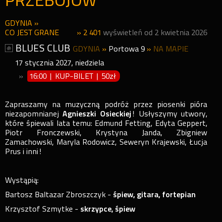
PRZEBOJÓW
GDYNIA
»
CO JEST GRANE
» 2 401
wyświetleń od 2 kwietnia 2026
BLUES CLUB
GDYNIA
»
Portowa 9
»
NA MAPIE
17
stycznia
2027
,
niedziela
»
16:00 | KUP-BILET
|
50zł
Zapraszamy na muzyczną podróż przez piosenki pióra
niezapomnianej
Agnieszki Osieckiej
! Usłyszymy utwory,
które śpiewali lata temu: Edmund Fetting, Edyta Geppert,
Piotr Fronczewski, Krystyna Janda, Zbigniew
Zamachowski, Maryla Rodowicz, Seweryn Krajewski, Łucja
Prus i inni!
Wystąpią:
Bartosz Baltazar Zbroszczyk -
śpiew, gitara, fortepian
Krzysztof Szmytke -
skrzypce, śpiew