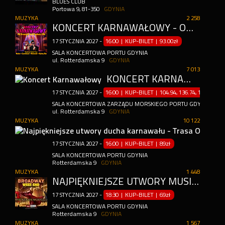
BLUES CLUB
Portowa 9, 81-350
GDYNIA
MUZYKA
2 258
KONCERT KARNAWAŁOWY - OD STRAUSSÓW PO BROADWAY I RIO
17
STYCZNIA
2027
-
16:00 | KUP-BILET
|
93.00zł
SALA KONCERTOWA PORTU GDYNIA
ul. Rotterdamska 9
GDYNIA
MUZYKA
7 013
KONCERT KARNAWAŁOWY
17
STYCZNIA
2027
-
16:00 | KUP-BILET
|
104.94, 136.74, 157.94, 18
SALA KONCERTOWA ZARZĄDU MORSKIEGO PORTU GDYNIA S.A.
ul. Rotterdamska 9
GDYNIA
MUZYKA
10 122
17
STYCZNIA
2027
-
16:00 | KUP-BILET
|
89zł
SALA KONCERTOWA PORTU GDYNIA
Rotterdamska 9
GDYNIA
MUZYKA
1 448
NAJPIĘKNIEJSZE UTWORY MUSICALOWE Z CAŁEGO ŚWIATA
17
STYCZNIA
2027
-
18:30 | KUP-BILET
|
69zł
SALA KONCERTOWA PORTU GDYNIA
Rotterdamska 9
GDYNIA
MUZYKA
1 567