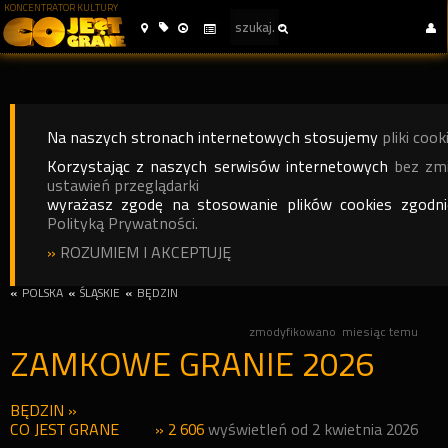
KONCENTRATOR KULTURY
Na naszych stronach internetowych stosujemy
pliki cook
Korzystając z naszych serwisów internetowych
bez zm
ustawień przeglądarki
wyrażasz zgodę na stosowanie plików cookies zgodn
Polityką Prywatności.
»
ROZUMIEM I AKCEPTUJĘ
«
POLSKA
«
ŚLĄSKIE
«
BĘDZIN
zmodyfikowano
miesiąc temu
ZAMKOWE GRANIE 2026
BĘDZIN
»
CO JEST GRANE
» 2 606
wyświetleń od 2 kwietnia 2026