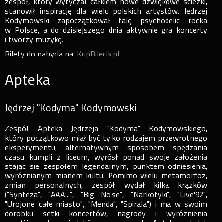
zespół, który wytyczał całkiem nowe dźwiękowe ścieżki,
stanowił inspirację dla wielu polskich artystów. Jędrzej
Kodymowski zapoczątkował falę psychodelic rocka
w Polsce, a do dzisiejszego dnia aktywnie gra koncerty
i tworzy muzykę.
Bilety do nabycia na:
KupBilecik.pl
Apteka
Jędrzej "Kodyma" Kodymowski
Zespół Apteka Jędrzeja "Kodyma" Kodymowskiego,
który początkowo miał być tylko rodzajem przewrotnego
eksperymentu, alternatywnym sposobem spędzania
czasu kumpli z liceum, wyrósł ponad swoje założenia
stając się zespołem legendarnym, punktem odniesienia,
wyróżnianym mianem kultu. Pomimo wielu metamorfoz,
zmian personalnych, zespół wydał kilka krążków
("Synteza", "AAA...", "Big Noise", "Narkotyki", "Live'92",
"Urojone całe miasto", "Menda", "Spirala") i ma w swoim
dorobku setki koncertów, nagrody i wyróżnienia