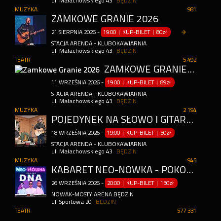
ul. Małachowskiego 43
BĘDZIN
MUZYKA
981
ZAMKOWE GRANIE 2026
21
SIERPNIA
2026
-
19:00 | KUP-BILET
|
80zł
STACJA ARENDA - KLUBOKAWIARNIA
ul. Małachowskiego 43
BĘDZIN
TEATR
5 492
ZAMKOWE GRANIE 2026
11
WRZEŚNIA
2026
-
19:00 | KUP-BILET
|
89zł
STACJA ARENDA - KLUBOKAWIARNIA
ul. Małachowskiego 43
BĘDZIN
MUZYKA
2 194
POJEDYNEK NA SŁOWO I GITARĘ!
18
WRZEŚNIA
2026
-
19:00 | KUP-BILET
|
50zł
STACJA ARENDA - KLUBOKAWIARNIA
ul. Małachowskiego 43
BĘDZIN
MUZYKA
945
KABARET NEO-NÓWKA - POKOLENIE DNA - NOWY PROGRAM
26
WRZEŚNIA
2026
-
20:00 | KUP-BILET
|
130zł
NOWAK-MOSTY ARENA BĘDZIN
ul. Sportowa 20
BĘDZIN
TEATR
577 331