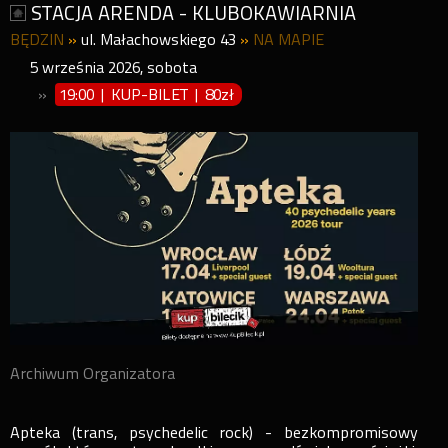
STACJA ARENDA - KLUBOKAWIARNIA
BĘDZIN
»
ul. Małachowskiego 43
»
NA MAPIE
5
września
2026
,
sobota
»
19:00 | KUP-BILET
|
80zł
Archiwum Organizatora
Apteka (trans, psychedelic rock) - bezkompromisowy