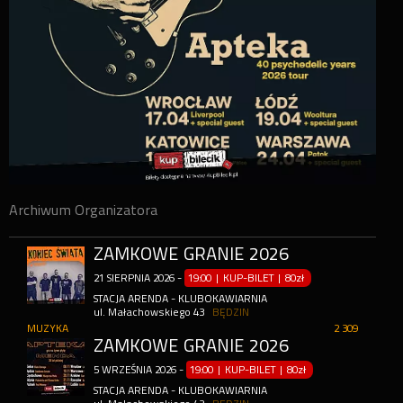
Archiwum Organizatora
ZAMKOWE GRANIE 2026
21
SIERPNIA
2026
-
19:00 | KUP-BILET
|
80zł
STACJA ARENDA - KLUBOKAWIARNIA
ul. Małachowskiego 43
BĘDZIN
MUZYKA
2 309
ZAMKOWE GRANIE 2026
5
WRZEŚNIA
2026
-
19:00 | KUP-BILET
|
80zł
STACJA ARENDA - KLUBOKAWIARNIA