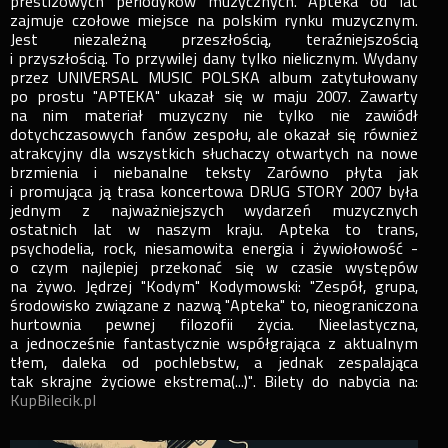
prestiżowych periodyków muzycznych. Apteka od lat
zajmuje czołowe miejsce na polskim rynku muzycznym.
Jest niezależną przeszłością, teraźniejszością
i przyszłością. To przywilej dany tylko nielicznym. Wydany
przez UNIVERSAL MUSIC POLSKA album zatytułowany
po prostu "APTEKA" ukazał się w maju 2007. Zawarty
na nim materiał muzyczny nie tylko nie zawiódł
dotychczasowych fanów zespołu, ale okazał się również
atrakcyjny dla wszystkich słuchaczy otwartych na nowe
brzmienia i niebanalne teksty Zarówno płyta jak
i promująca ją trasa koncertowa DRUG STORY 2007 była
jednym z najważniejszych wydarzeń muzycznych
ostatnich lat w naszym kraju. Apteka to trans,
psychodelia, rock, niesamowita energia i żywiołowość -
o czym najlepiej przekonać się w czasie występów
na żywo. Jędrzej "Kodym" Kodymowski: "Zespół, grupa,
środowisko związane z nazwą "Apteka" to, nieograniczona
hurtownia pewnej filozofii życia. Nieelastyczna,
a jednocześnie fantastycznie współgrająca z aktualnym
tłem, daleka od pochlebstw, a jednak zespalająca
tak skrajne życiowe ekstrema(...)". Bilety do nabycia na:
KupBilecik.pl