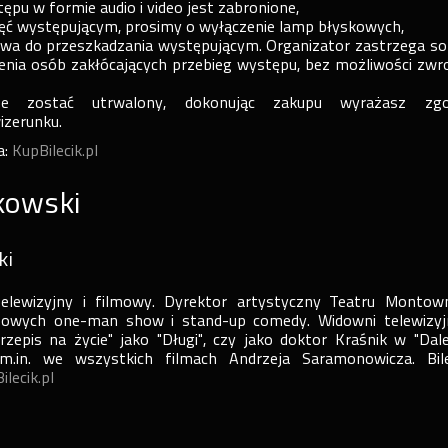
ępu w formie audio i video jest zabronione,
djęć występującym, prosimy o wyłączenie lamp błyskowych,
prawa do przeszkadzania występującym. Organizator zastrzega so
nia osób zakłócających przebieg występu, bez możliwości zwr
 zostać utrwalony, dokonując zakupu wyrażasz zgo
izerunku.
a:
KupBilecik.pl
kowski
ki
telewizyjny i filmowy. Dyrektor artystyczny Teatru Montown
ltowych one-man show i stand-up comedy. Widowni telewizyj
rzepis na życie" jako "Długi", czy jako doktor Kraśnik w "Dal
m.in. we wszystkich filmach Andrzeja Saramonowicza. Bil
ilecik.pl