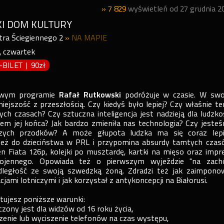
» 7 829
wyświetleń od 27 grudnia 2
I DOM KULTURY
iotra Ściegiennego 2
»
NA MAPIE
,
czwartek
P-BILET
|
90zł
owym programie
Rafał Rutkowski
podróżuje w czasie. W sw
niejszość z przeszłością. Czy kiedyś było lepiej? Czy właśnie te
ch czasach? Czy sztuczna inteligencja jest nadzieją dla ludzkoś
em jej końca? Jak bardzo zmieniła nas technologia? Czy jeste
zych przodków? A może głupota ludzka ma się coraz lepi
eż do dzieciństwa w PRL i przypomina absurdy tamtych czas
Fiata 126p, kolejki po musztardę, kartki na mięso oraz impr
ojennego. Opowiada też o pierwszym wyjeździe "na zach
odległość ze swoją szwedzką żoną. Zdradzi też jak zaimpono
jami lotniczymi i jak korzystał z antykoncepcji na Białorusi.
ptujesz poniższe warunki:
zony jest dla widzów od 16 roku życia,
zenie lub wyciszenie telefonów na czas występu,