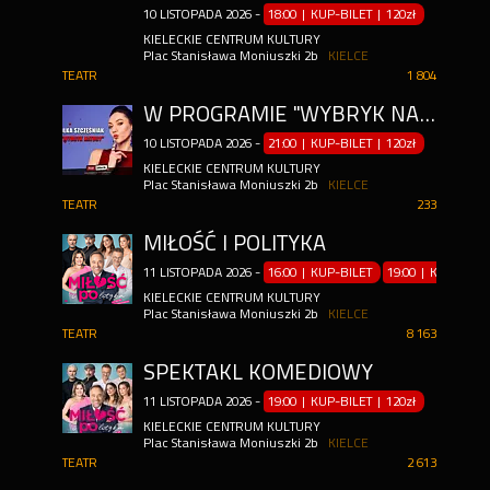
10
LISTOPADA
2026
-
18:00 | KUP-BILET
|
120zł
KIELECKIE CENTRUM KULTURY
Plac Stanisława Moniuszki 2b
KIELCE
TEATR
1 804
W PROGRAMIE "WYBRYK NATURY"
10
LISTOPADA
2026
-
21:00 | KUP-BILET
|
120zł
KIELECKIE CENTRUM KULTURY
Plac Stanisława Moniuszki 2b
KIELCE
TEATR
233
MIŁOŚĆ I POLITYKA
11
LISTOPADA
2026
-
16:00 | KUP-BILET
19:00 | KUP-BILE
KIELECKIE CENTRUM KULTURY
Plac Stanisława Moniuszki 2b
KIELCE
TEATR
8 163
SPEKTAKL KOMEDIOWY
11
LISTOPADA
2026
-
19:00 | KUP-BILET
|
120zł
KIELECKIE CENTRUM KULTURY
Plac Stanisława Moniuszki 2b
KIELCE
TEATR
2 613