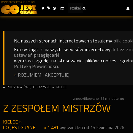
KONCENTRATOR KULTURY
Na naszych stronach internetowych stosujemy
pliki cook
Korzystając z naszych serwisów internetowych
bez zm
ustawień przeglądarki
wyrażasz zgodę na stosowanie plików cookies zgodn
Polityką Prywatności.
»
ROZUMIEM I AKCEPTUJĘ
«
POLSKA
«
ŚWIĘTOKRZYSKIE
«
KIELCE
zmodyfikowano
35 minut temu
Z ZESPOŁEM MISTRZÓW
KIELCE
»
CO JEST GRANE
» 1 481
wyświetleń od 15 kwietnia 2026