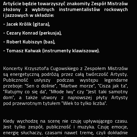
Artyście będzie towarzyszyć znakomity Zespół Mistrzów
złożony z wybitnych instrumentalistów rockowych
i jazzowych w składzie:
- Jacek Królik (gitara),
- Cezary Konrad (perkusja),
- Robert Kubiszyn (bas),
- Tomasz Kałwak (instrumenty klawiszowe).
Koncerty Krzysztofa Cugowskiego z Zespołem Mistrzów
są energetyczną podróżą przez całą twórczość Artysty.
Publiczność usłyszy podczas występu legendarne
przeboje: "Sen o dolinie", "Martwe morze", "Cisza jak ta",
"Ratujmy co się da", "Młode lwy" czy "Jest taki samotny
dom", a także utwory z najnowszej płyty Artysty
pod przewrotnym tytułem "Wiek to tylko liczba".
Kiedy wychodzę na scenę nie czuję upływającego czasu.
Jest tylko zespół, publiczność i muzyka. Czuję emocje,
energię słuchaczy, czasami nawet tremę, czyli dokładnie