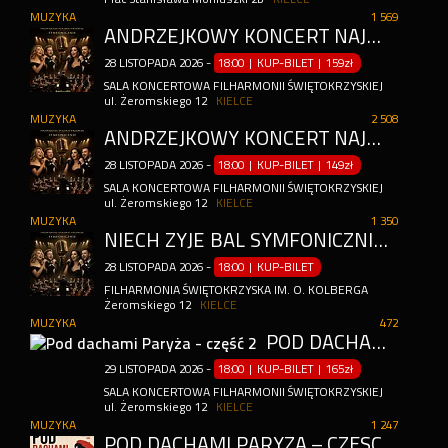
MUZYKA
1 569
ANDRZEJKOWY KONCERT NAJWIĘKSZYCH POLSKICH PRZEBOJÓW
28
LISTOPADA
2026
-
18:00 | KUP-BILET
|
159zł
SALA KONCERTOWA FILHARMONII ŚWIĘTOKRZYSKIEJ
ul. Żeromskiego 12
KIELCE
MUZYKA
2 508
ANDRZEJKOWY KONCERT NAJWIĘKSZYCH POLSKICH PRZEBOJÓW
28
LISTOPADA
2026
-
18:00 | KUP-BILET
|
149zł
SALA KONCERTOWA FILHARMONII ŚWIĘTOKRZYSKIEJ
ul. Żeromskiego 12
KIELCE
MUZYKA
1 350
NIECH ŻYJE BAL SYMFONICZNIE - KONCERT NAJWIĘKSZYCH POLSKICH PRZEBOJÓW - IMPREZA KONTRAHENTA ZEWNĘTRZNEGO
28
LISTOPADA
2026
-
18:00 | KUP-BILET
FILHARMONIA ŚWIĘTOKRZYSKA IM. O. KOLBERGA
Żeromskiego 12
KIELCE
MUZYKA
472
POD DACHAMI PARYŻA - CZĘŚĆ 2
29
LISTOPADA
2026
-
18:00 | KUP-BILET
|
165zł
SALA KONCERTOWA FILHARMONII ŚWIĘTOKRZYSKIEJ
ul. Żeromskiego 12
KIELCE
MUZYKA
1 247
POD DACHAMI PARYŻA – CZĘŚĆ 2