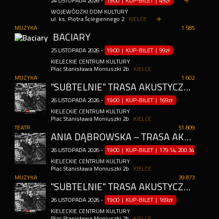
24
LISTOPADA
2026
-
19:00 | KUP-BILET
|
49zł
WOJEWÓDZKI DOM KULTURY
ul. ks. Piotra Ściegiennego 2
KIELCE
MUZYKA
1 585
BACIARY
25
LISTOPADA
2026
-
19:00 | KUP-BILET
|
99zł
KIELECKIE CENTRUM KULTURY
Plac Stanisława Moniuszki 2b
KIELCE
MUZYKA
1 602
"SUBTELNIE" TRASA AKUSTYCZNA
26
LISTOPADA
2026
-
19:00 | KUP-BILET
|
169zł
KIELECKIE CENTRUM KULTURY
Plac Stanisława Moniuszki 2b
KIELCE
TEATR
51 809
ANIA DĄBROWSKA – TRASA AKUSTYCZNA
26
LISTOPADA
2026
-
19:00 | KUP-BILET
|
179.14, 200.34zł
KIELECKIE CENTRUM KULTURY
Plac Stanisława Moniuszki 2b
KIELCE
MUZYKA
39 873
"SUBTELNIE" TRASA AKUSTYCZNA
26
LISTOPADA
2026
-
19:00 | KUP-BILET
|
169zł
KIELECKIE CENTRUM KULTURY
Plac Stanisława Moniuszki 2b
KIELCE