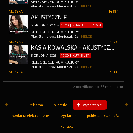
KIELECKIE CENTRUM KULTURY
Plac Stanisława Moniuszki 2b
KIELCE
MUZYKA
14 564
AKUSTYCZNIE
6
GRUDNIA
2026
-
17:00 | KUP-BILET
|
169zł
KIELECKIE CENTRUM KULTURY
Plac Stanisława Moniuszki 2b
KIELCE
MUZYKA
1 606
KASIA KOWALSKA - AKUSTYCZNIE
6
GRUDNIA
2026
-
17:00 | KUP-BILET
KIELECKIE CENTRUM KULTURY
Plac Stanisława Moniuszki 2b
KIELCE
MUZYKA
1 388
zmodyfikowano
35 minut temu
reklama
bileterie
wydarzenie
wydania elektroniczne
regulamin
polityka prywatności
kontakt