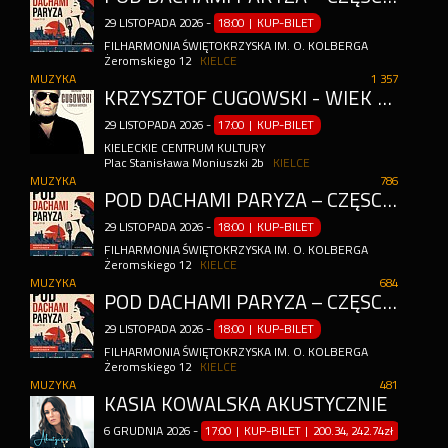
29
LISTOPADA
2026
-
18:00 | KUP-BILET
FILHARMONIA ŚWIĘTOKRZYSKA IM. O. KOLBERGA
Żeromskiego 12
KIELCE
MUZYKA
1 357
KRZYSZTOF CUGOWSKI - WIEK TO TYLKO LICZBA
29
LISTOPADA
2026
-
17:00 | KUP-BILET
KIELECKIE CENTRUM KULTURY
Plac Stanisława Moniuszki 2b
KIELCE
MUZYKA
786
POD DACHAMI PARYŻA – CZĘŚĆ 2
29
LISTOPADA
2026
-
18:00 | KUP-BILET
FILHARMONIA ŚWIĘTOKRZYSKA IM. O. KOLBERGA
Żeromskiego 12
KIELCE
MUZYKA
684
POD DACHAMI PARYŻA – CZĘŚĆ 2 - IMPREZA KONTRAHENTA ZEWNĘTRZNEGO
29
LISTOPADA
2026
-
18:00 | KUP-BILET
FILHARMONIA ŚWIĘTOKRZYSKA IM. O. KOLBERGA
Żeromskiego 12
KIELCE
MUZYKA
481
KASIA KOWALSKA AKUSTYCZNIE
6
GRUDNIA
2026
-
17:00 | KUP-BILET
|
200.34, 242.74zł