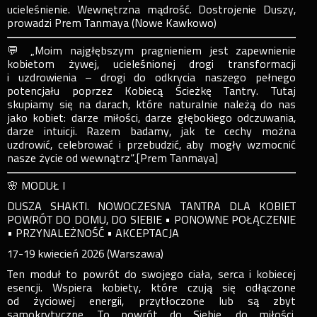
ucieleśnienie. Wewnętrzna mądrość. Dostrojenie Duszy,
prowadzi Prem Tanmaya (Nowe Kawkowo)
💬 „Moim najgłębszym pragnieniem jest zapewnienie
kobietom żywej, ucieleśnionej drogi transformacji
i uzdrowienia – drogi do odkrycia naszego pełnego
potencjału poprzez Kobiecą Ścieżkę Tantry. Tutaj
skupiamy się na darach, które naturalnie należą do nas
jako kobiet: darze miłości, darze głębokiego odczuwania,
darze intuicji. Razem badamy, jak te cechy można
uzdrowić, celebrować i przebudzić, aby mogły wzmocnić
nasze życie od wewnątrz”.[Prem Tanmaya]
🌸 MODUŁ I
DUSZA SHAKTI. NOWOCZESNA TANTRA DLA KOBIET
POWRÓT DO DOMU, DO SIEBIE • PONOWNE POŁĄCZENIE
• PRZYNALEŻNOŚĆ • AKCEPTACJA
17-19 kwiecień 2026 (Warszawa)
Ten moduł to powrót do swojego ciała, serca i kobiecej
esencji. Wspiera kobiety, które czują się odłączone
od życiowej energii, przytłoczone lub są zbyt
samokrytyczne. To powrót do Siebie, do miłości,