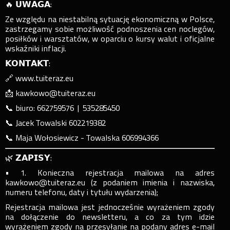
🔥 𝗨𝗪𝗔𝗚𝗔:
Ze względu na niestabilną sytuację ekonomiczną w Polsce,
zastrzegamy sobie możliwość podnoszenia cen noclegów,
posiłków i warsztatów, w oparciu o kursy walut i oficjalne
wskaźniki inflacji.
𝗞𝗢𝗡𝗧𝗔𝗞𝗧:
🔗 www.tuiteraz.eu
📩 kawkowo@tuiteraz.eu
📞 biuro: 662759576 | 535285450
📞 Jacek Towalski 602219382
📞 Maja Wołosiewicz - Towalska 606994366
🌿 𝗭𝗔𝗣𝗜𝗦𝗬:
• 1. Konieczna rejestracja mailowa na adres
kawkowo@tuiteraz.eu (z podaniem imienia i nazwiska,
numeru telefonu, daty i tytułu wydarzenia);
Rejestracja mailowa jest jednocześnie wyrażeniem zgody
na dołączenie do newsletteru, a co za tym idzie
wyrażeniem zgody na przesyłanie na podany adres e-mail