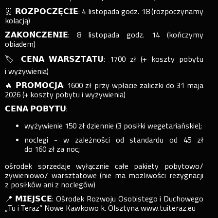
⏰ 𝗥𝗢𝗭𝗣𝗢𝗖𝗭𝗘̨𝗖𝗜𝗘: 4 listopada godz. 18 (rozpoczynamy
kolacją)
𝗭𝗔𝗞𝗢𝗡́𝗖𝗭𝗘𝗡𝗜𝗘: 8 listopada godz. 14 (kończymy
obiadem)
🏷️ 𝗖𝗘𝗡𝗔 𝗪𝗔𝗥𝗦𝗭𝗧𝗔𝗧𝗨: 1700 zł (+ koszty pobytu
i wyżywienia)
🔥 𝗣𝗥𝗢𝗠𝗢𝗖𝗝𝗔: 1600 zł przy wpłacie zaliczki do 31 maja
2026 (+ koszty pobytu i wyżywienia)
𝗖𝗘𝗡𝗔 𝗣𝗢𝗕𝗬𝗧𝗨:
wyżywienie 150 zł dziennie (3 posiłki wegetariańskie);
noclegi - w zależności od standardu od 45 zł
do 160 zł za noc;
ośrodek sprzedaje wyłącznie całe pakiety pobytowo/
żywieniowo/ warsztatowe (nie ma możliwości rezygnacji
z posiłków ani z noclegów)
📍 𝗠𝗜𝗘𝗝𝗦𝗖𝗘: Ośrodek Rozwoju Osobistego i Duchowego
„Tu i Teraz” Nowe Kawkowo k. Olsztyna www.tuiteraz.eu