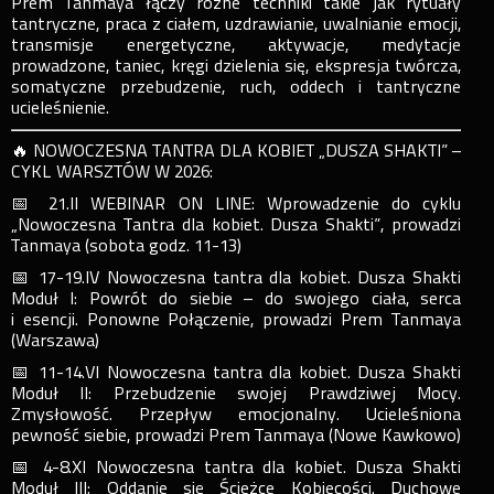
Prem Tanmaya łączy różne techniki takie jak rytuały
tantryczne, praca z ciałem, uzdrawianie, uwalnianie emocji,
transmisje energetyczne, aktywacje, medytacje
prowadzone, taniec, kręgi dzielenia się, ekspresja twórcza,
somatyczne przebudzenie, ruch, oddech i tantryczne
ucieleśnienie.
🔥 NOWOCZESNA TANTRA DLA KOBIET „DUSZA SHAKTI” –
CYKL WARSZTÓW W 2026:
📅 21.II WEBINAR ON LINE: Wprowadzenie do cyklu
„Nowoczesna Tantra dla kobiet. Dusza Shakti”, prowadzi
Tanmaya (sobota godz. 11-13)
📅 17-19.IV Nowoczesna tantra dla kobiet. Dusza Shakti
Moduł I: Powrót do siebie – do swojego ciała, serca
i esencji. Ponowne Połączenie, prowadzi Prem Tanmaya
(Warszawa)
📅 11-14.VI Nowoczesna tantra dla kobiet. Dusza Shakti
Moduł II: Przebudzenie swojej Prawdziwej Mocy.
Zmysłowość. Przepływ emocjonalny. Ucieleśniona
pewność siebie, prowadzi Prem Tanmaya (Nowe Kawkowo)
📅 4-8.XI Nowoczesna tantra dla kobiet. Dusza Shakti
Moduł III: Oddanie się Ścieżce Kobiecości. Duchowe