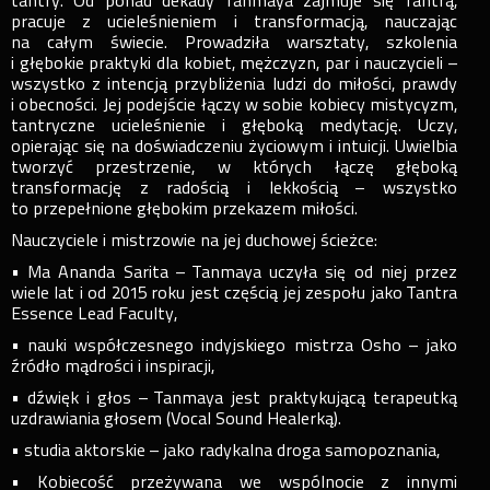
tantry. Od ponad dekady Tanmaya zajmuje się Tantrą,
pracuje z ucieleśnieniem i transformacją, nauczając
na całym świecie. Prowadziła warsztaty, szkolenia
i głębokie praktyki dla kobiet, mężczyzn, par i nauczycieli –
wszystko z intencją przybliżenia ludzi do miłości, prawdy
i obecności. Jej podejście łączy w sobie kobiecy mistycyzm,
tantryczne ucieleśnienie i głęboką medytację. Uczy,
opierając się na doświadczeniu życiowym i intuicji. Uwielbia
tworzyć przestrzenie, w których łączę głęboką
transformację z radością i lekkością – wszystko
to przepełnione głębokim przekazem miłości.
Nauczyciele i mistrzowie na jej duchowej ścieżce:
• Ma Ananda Sarita – Tanmaya uczyła się od niej przez
wiele lat i od 2015 roku jest częścią jej zespołu jako Tantra
Essence Lead Faculty,
• nauki współczesnego indyjskiego mistrza Osho – jako
źródło mądrości i inspiracji,
• dźwięk i głos – Tanmaya jest praktykującą terapeutką
uzdrawiania głosem (Vocal Sound Healerką).
• studia aktorskie – jako radykalna droga samopoznania,
• Kobiecość przeżywana we wspólnocie z innymi