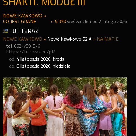
SHAKTI. MODUŁ III
NOWE KAWKOWO
»
CO JEST GRANE
» 5 970
wyświetleń od 2 lutego 2026
TU I TERAZ
NOWE KAWKOWO
»
Nowe Kawkowo 52 A
»
NA MAPIE
tel: 662-759-576
https://tuiteraz.eu/pl/
od:
4
listopada
2026
,
środa
do:
8
listopada
2026
,
niedziela