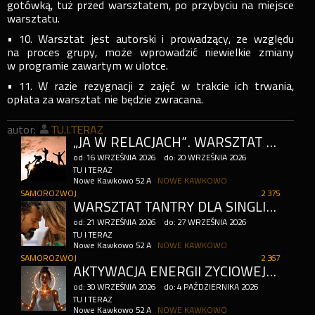
gotówką, tuż przed warsztatem, po przybyciu na miejsce
warsztatu.
• 10. Warsztat jest autorski i prowadzący, ze względu
na proces grupy, może wprowadzić niewielkie zmiany
w programie zawartym w ulotce.
• 11. W razie rezygnacji z zajęć w trakcie ich trwania,
opłata za warsztat nie będzie zwracana.
autor:
TU.I.TERAZ
„JA W RELACJACH”. WARSZTAT PRACY Z CIAŁEM W NURCIE ALEXANDRA LOWENA
od:
16
WRZEŚNIA
2026
do:
20
WRZEŚNIA
2026
TU I TERAZ
Nowe Kawkowo 52 A
NOWE KAWKOWO
SAMOROZWOJ
2 375
WARSZTAT TANTRY DLA SINGLI I PAR: DIVINE SEXUALITY – BOSKA SEKSUALNOŚĆ ŚWIĘTA SZTUKA TANTRY
od:
21
WRZEŚNIA
2026
do:
27
WRZEŚNIA
2026
TU I TERAZ
Nowe Kawkowo 52 A
NOWE KAWKOWO
SAMOROZWOJ
2 367
AKTYWACJA ENERGII ŻYCIOWEJ. AKTYWACJA 7 CENTRÓW ENERGETYCZNYCH
od:
30
WRZEŚNIA
2026
do:
4
PAŹDZIERNIKA
2026
TU I TERAZ
Nowe Kawkowo 52 A
NOWE KAWKOWO