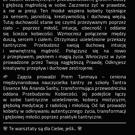
i głębszą mądrością w sobie. Zaczniesz żyć w prawdzie,
a nie w presji. Ten moduł wspiera kobiety tęskniące
za sensem, jasnością, kreatywnością i duchową więzią.
Tutaj duchowość stanie się czymś przeżywanym poprzez
ciało – poprzez miłość, intuicję, obecność i oddanie
się ścieżce kobiecości. Wzmocnisz połączenie między
duszą, sercem i ciałem. Otrzymasz ucieleśnione przekazy
tantryczne. Przebudzisz swoją duchową intuicję
i wewnętrzną mądrość. Połączysz się na nowo
z przepływem, pięknem i magią życia. Wkroczysz w życie
prowadzone przez Twoją najgłębszą Prawdę. Odkryjesz
kreatywny przepływ i duchowe zestrojenie.
🌱 Zajęcia prowadzi Prem Tanmaya – ceniona
międzynarodowa nauczycielka tantry ze szkoły Tantra
Essence Ma Ananda Sarity, transformująca przewodniczka
oddana Przebudzeniu Kobiecości. Jej podejście łączy
w sobie tantryczne ucieleśnienie, kobiecy mistycyzm,
głęboką medytację z radością i miłością. Od lat prowadzi
kobiety w odkrywaniu autentycznego życia, transformacji
i głębokiej miłości poprzez praktyki tantryczne.
🌸 Te warsztaty są dla Ciebie, jeśli... 🌸