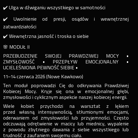
✔️ Ulga w dźwiganiu wszystkiego w samotności
✔️ Uwolnienie od presji, osądów i wewnętrznej
zatwardziałości
✔️ Wewnętrzna jasność i troska o siebie
🌸 MODUŁ II
PRZEBUDZENIE SWOJEJ PRAWDZIWEJ MOCY •
ZMYSŁOWOŚĆ • PRZEPŁYW EMOCJONALNY •
UCIELEŚNIONA PEWNOŚĆ SIEBIE •
11–14 czerwca 2026 (Nowe Kawkowo)
Ten moduł poprowadzi Cię do odkrywania Prawdziwej
Kobiecej Mocy. Kryje się ona w emocjonalnej głębi,
zmysłowości i cyklicznym aspekcie naszej kobiecej energii.
Wiele kobiet przychodzi na warsztat z lękiem
przed własną intensywnością, stłumionymi emocjami,
oderwaniem od zmysłowości lub przyjemności. Często
odczuwają odrętwienie w macicy lub miednicy, wypalenie
z powodu zbytniego dawania z siebie wszystkiego lub
trudność z zaufaniem swojemu ciału.