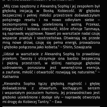
„Mój czas spędzony z Alexandrą Sophią i jej zespołem był
głęboką inicjacją w Boską Kobiecość. W głęboko
bezpiecznej i pełnej miłości przestrzeni doświadczyłam
potężnego resetu i na nowo odkryłam siebie –
bezkompromis ową, ucieleśnioną i wolną. Przekaz,
integralność i kobieca obecność, które oferuje Tanmaya,
są naprawdę wyjątkowe. Nawet po warsztacie nadal czuję
wsparcie praktyk i siostrzeństwa. Otwierają się przede
mną nowe drzwi, czuję się pełna energii, prowadzona
i głęboko połączona jako kobieta.” ~ Shirin, Szwajcaria
„Udział w warsztacie z Alexandrą Sophią to prawdziwy
przełom. Tworzy i utrzymuje ona bardzo bezpieczną
i piękną przestrzeń, w której następuje głębokie
uzdrowienie, poruszana jest wewnętrzna esencja,
a zaufanie, miłość i otwartość rozwijają się naturalnie.” ~
Katharina
„Alexandra Sophia łączy głęboką mądrość i głębię
doświadczenia z otwartym, kochającym sercem
i wspaniałym poczuciem humoru. Jej przewodnictwo jest
głęboko ucieleśnione i dodaje siły – naprawdę otworzyła
mi drogę do Kobiecej Tantry.” ~ Ewa