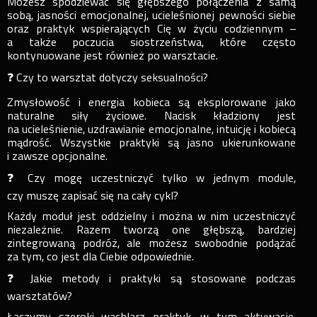
Możesz spodziewać się głębszego połączenia z samą
sobą, jasności emocjonalnej, ucieleśnionej pewności siebie
oraz praktyk wspierających Cię w życiu codziennym –
a także poczucia siostrzeństwa, które często
kontynuowane jest również po warsztacie.
❓ Czy to warsztat dotyczy seksualności?
Zmysłowość i energia kobieca są eksplorowane jako
naturalne siły życiowe. Nacisk kładziony jest
na ucieleśnienie, uzdrawianie emocjonalne, intuicję i kobiecą
mądrość. Wszystkie praktyki są jasno ukierunkowane
i zawsze opcjonalne.
❓ Czy mogę uczestniczyć tylko w jednym module,
czy muszę zapisać się na cały cykl?
Każdy moduł jest oddzielny i można w nim uczestniczyć
niezależnie. Razem tworzą one głębszą, bardziej
zintegrowaną podróż, ale możesz swobodnie podążać
za tym, co jest dla Ciebie odpowiednie.
❓ Jakie metody i praktyki są stosowane podczas
warsztatów?
Łączymy szeroki wachlarz praktyk, w tym aktywacje,