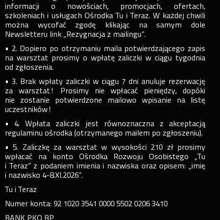
informacji o nowościach, promocjach, ofertach,
szkoleniach i usługach Ośrodka Tu i Teraz. W każdej chwili
można wycofać zgodę klikając na samym dole
Newsletteru link „Rezygnacja z mailingu”.
• 2. Dopiero po otrzymaniu maila potwierdzającego zapis
na warsztat prosimy o wpłatę zaliczki w ciągu tygodnia
od zgłoszenia.
• 3. Brak wpłaty zaliczki w ciągu 7 dni anuluje rezerwację
za warsztat! Prosimy nie wpłacać pieniędzy, dopóki
nie zostanie potwierdzone mailowo wpisanie na listę
uczestników!
• 4. Wpłata zaliczki jest równoznaczna z akceptacją
regulaminu ośrodka (otrzymanego mailem po zgłoszeniu).
• 5. Zaliczkę za warsztat w wysokości 210 zł prosimy
wpłacać na konto Ośrodka Rozwoju Osobistego „Tu
i Teraz” z podaniem imienia i nazwiska oraz opisem: „imię
i nazwisko 4-8.XI.2026”.
Tu i Teraz
Numer konta: 92 1020 3541 0000 5502 0206 3410
BANK PKO BP