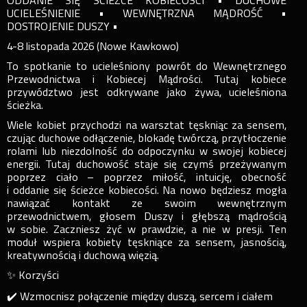
ODDANIE SIĘ ŚCIEŻCE KOBIECOŚCI • DUCHOWE
UCIELEŚNIENIE • WEWNĘTRZNA MĄDROŚĆ •
DOSTROJENIE DUSZY •
4-8 listopada 2026 (Nowe Kawkowo)
To spotkanie to ucieleśniony powrót do Wewnętrznego
Przewodnictwa i Kobiecej Mądrości. Tutaj kobiece
przywództwo jest odkrywane jako żywa, ucieleśniona
ścieżka.
Wiele kobiet przychodzi na warsztat tęskniąc za sensem,
czując duchowe odłączenie, blokadę twórczą, przytłoczenie
rolami lub niezdolność do odpoczynku w swojej kobiecej
energii. Tutaj duchowość staje się czymś przeżywanym
poprzez ciało – poprzez miłość, intuicję, obecność
i oddanie się ścieżce kobiecości. Na nowo będziesz mogła
nawiązać kontakt ze swoim wewnętrznym
przewodnictwem, głosem Duszy i głębszą mądrością
w sobie. Zaczniesz żyć w prawdzie, a nie w presji. Ten
moduł wspiera kobiety tęskniące za sensem, jasnością,
kreatywnością i duchową więzią.
✨ Korzyści
✔️ Wzmocnisz połączenie między duszą, sercem i ciałem