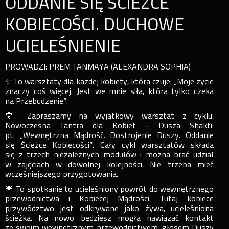
ODDANIE SIĘ ŚCIEŻCE
KOBIECOŚCI. DUCHOWE
UCIELEŚNIENIE
PROWADZI: PREM TANMAYA (ALEXANDRA SOPHIA)
✨ To warsztaty dla każdej kobiety, która czuje: „Moje życie
znaczy coś więcej. Jest we mnie siła, która tylko czeka
na Przebudzenie”.
🌹 Zapraszamy na wyjątkowy warsztat z cyklu:
Nowoczesna Tantra dla Kobiet – Dusza Shakti:
pt. „Wewnętrzna Mądrość. Dostrojenie Duszy. Oddanie
się Ścieżce Kobiecości”. Cały cykl warsztatów składa
się z trzech niezależnych modułów i można brać udział
w zajęciach w dowolnej kolejności. Nie trzeba mieć
wcześniejszego przygotowania.
💗 To spotkanie to ucieleśniony powrót do wewnętrznego
przewodnictwa i Kobiecej Mądrości. Tutaj kobiece
przywództwo jest odkrywane jako żywa, ucieleśniona
ścieżka. Na nowo będziesz mogła nawiązać kontakt
ze swoim wewnętrznym przewodnictwem, głosem Duszy