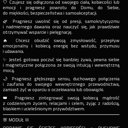
🤍 Czujesz się odłączona od swojego ciała, kobiecości lub
emocji i pragniesz powrotu do Domu, do Siebie,
do miękkości, bezpieczeństwa i samoakceptacji.
🌿 Pragniesz uwolnić się od presji, samokrytycyzmu
i nadmiernego dawania oraz nauczyć się, jak prawdziwie
otrzymywać wsparcie i pielęgnację.
🔥 Chcesz obudzić swoją zmysłowość, przepływ
emocjonalny i kobiecą energię bez wstydu, przymusu
i udawania.
✨ Jesteś gotowa poczuć się bardziej żywa, pewna siebie
i magnetycznie połączona ze swoją intuicją i wewnętrzną
mocą.
🌙 Pragniesz głębszego sensu, duchowego połączenia
i zaufania do swojego wewnętrznego przewodnictwa,
zamiast żyć w oparciu o oczekiwania lub obowiązki.
👑 Pragniesz zintegrować swoją kobiecą mądrość
z codziennym życiem, relacjami i celem, żyjąc z radością,
blaskiem i ucieleśnionym przywództwem.
🌸 MODUŁ III