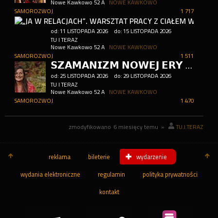
Nowe Kawkowo 52 A
NOWE KAWKOWO
SAMOROZWOJ
1 717
od:
11
LISTOPADA
2026
do:
15
LISTOPADA
2026
TU I TERAZ
Nowe Kawkowo 52 A
NOWE KAWKOWO
SAMOROZWOJ
1 511
𝗦𝗭𝗔𝗠𝗔𝗡𝗜𝗭𝗠 𝗡𝗢𝗪𝗘𝗝 𝗘𝗥𝗬 𝗘𝗡𝗘𝗥𝗚𝗘𝗧𝗬𝗖𝗭𝗡𝗘𝗝 Z FRANCOISE RAMBAUD
od:
25
LISTOPADA
2026
do:
29
LISTOPADA
2026
TU I TERAZ
Nowe Kawkowo 52 A
NOWE KAWKOWO
SAMOROZWOJ
1 470
zmodyfikowano
6 miesięcy temu
»
TU.I.TERAZ
reklama
bileterie
wydarzenie
wydania elektroniczne
regulamin
polityka prywatności
kontakt