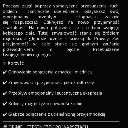
Podczas zajęć poprzez somatyczne przebudzenie, ruch,
oddech i tantryczne ucieleśnienie, odzyskasz swój
emocjonalny przepływ – stagnacja zacznie
się rozpuszczać. Odkryjesz na nowo przyjemność
i witalność. Na nowo połączysz się z cudami swojego
kobiecego ciała. Tutaj zmysłowość stanie się źródłem
mądrości, a głębokie uczucie - ścieżką do Prawdy. Zaś
przyjemność w ciele stanie się godnym zaufania
przewodnikiem. To będzie Przebudzenie
twojego kobiecego ognia.
✨ Korzyści
✔️ Odnowienie połączenia z macicą i miednicą
✔️ Zmysłowość i przyjemność jako źródło siły
✔️ Przepływ emocjonalny i autentyczna ekspresja
✔️ Kobiecy magnetyzm i pewność siebie
✔️ Głębsze połączenie z ucieleśnioną przyjemnością
🌈 OPINIE UCZESTNICZEK PO WARSZTACH