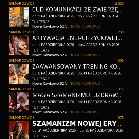
SAMOROZWOJ
2 333
CUD KOMUNIKACJI ZE ZWIERZĘTAMI. POZIOM 1
od:
1
PAŹDZIERNIKA
2026
do:
4
PAŹDZIERNIKA
2026
TU I TERAZ
Nowe Kawkowo 52 A
NOWE KAWKOWO
SAMOROZWOJ
2 208
AKTYWACJA ENERGII ŻYCIOWEJ KUNDALINI. AKTYWACJA 7 CZAKR
od:
1
PAŹDZIERNIKA
2026
do:
4
PAŹDZIERNIKA
2026
TU I TERAZ
Nowe Kawkowo 52 A
NOWE KAWKOWO
SAMOROZWOJ
1 003
ZAAWANSOWANY TRENING KOMUNIKACJI ZE ZWIERZĘTAMI. „JĘZYK CUDÓW” POZIOM 2
od:
8
PAŹDZIERNIKA
2026
do:
11
PAŹDZIERNIKA
2026
TU I TERAZ
Nowe Kawkowo 52 A
NOWE KAWKOWO
SAMOROZWOJ
2 076
MAGIA SZAMANIZMU. UZDRAWIAJĄCA MOC SZAMAŃSKIEJ PODRÓŻY. SZAMAŃSKIE ODZYSKIWANIE MOCY
od:
9
PAŹDZIERNIKA
2026
do:
11
PAŹDZIERNIKA
2026
TU I TERAZ
Nowe Kawkowo 52 A
NOWE KAWKOWO
SAMOROZWOJ
1 973
𝗦𝗭𝗔𝗠𝗔𝗡𝗜𝗭𝗠 𝗡𝗢𝗪𝗘𝗝 𝗘𝗥𝗬 𝗘𝗡𝗘𝗥𝗚𝗘𝗧𝗬𝗖𝗭𝗡𝗘𝗝 Z FRANCOISE RAMBAUD
od:
21
PAŹDZIERNIKA
2026
do:
25
PAŹDZIERNIKA
2026
TU I TERAZ