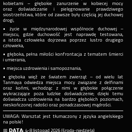
kobietami – głębokie zanurzenie w kobiecej mocy
oraz doświadczanie i pielęgnowanie prawdziwego
siostrzeństwa, które od zawsze były częścią jej duchowej
drogi,
• życie w międzynarodowej wspólnocie duchowej –
miejscu, gdzie duchowość jest naprawdę testowana,
a istota człowieka dojrzewa poprzez lustro drugiego
człowieka,
• głęboka, pełna miłości konfrontacja z tematem śmierci
i umierania,
• miejsca uzdrowienia i samopoznania,
• głęboka więź ze światem zwierząt – od wielu lat
Tanmaya odwiedza miejsca mocy związane z delfinami
oraz końmi, wchodząc z nimi w głębokie połączenie
wykraczające poza ludzkie doświadczenie; dzięki temu
doświadcza uzdrowienia na bardzo głębokich poziomach,
nieskończonej radości oraz ponadczasowej mądrości.
UWAGA: Warsztat jest tłumaczony z języka angielskiego
na polski!
📅 𝗗𝗔𝗧𝗔: 4-8 listopad 2026 (środa-niedziela)