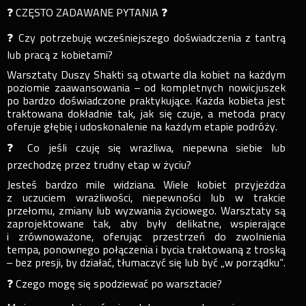
❓ CZĘSTO ZADAWANE PYTANIA ❓
❓ Czy potrzebuję wcześniejszego doświadczenia z tantrą
lub pracą z kobietami?
Warsztaty Duszy Shakti są otwarte dla kobiet na każdym
poziomie zaawansowania – od kompletnych nowicjuszek
po bardzo doświadczone praktykujące. Każda kobieta jest
traktowana dokładnie tak, jak się czuje, a metoda pracy
oferuje głębię i udoskonalenie na każdym etapie podróży.
❓ Co jeśli czuję się wrażliwa, niepewna siebie lub
przechodzę przez trudny etap w życiu?
Jesteś bardzo mile widziana. Wiele kobiet przyjeżdża
z uczuciem wrażliwości, niepewności lub w trakcie
przełomu, zmiany lub wyzwania życiowego. Warsztaty są
zaprojektowane tak, aby były delikatne, wspierające
i zrównoważone, oferując przestrzeń do zwolnienia
tempa, ponownego połączenia i bycia traktowaną z troską
– bez presji, by działać, tłumaczyć się lub być „w porządku”.
❓ Czego mogę się spodziewać po warsztacie?