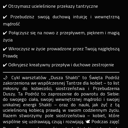
✔️ Otrzymasz ucieleśnione przekazy tantryczne
✔️ Przebudzisz swoją duchową intuicję i wewnętrzną
mądrość
✔️ Połączysz się na nowo z przepływem, pięknem i magią
życia
✔️ Wkroczysz w życie prowadzone przez Twoją najgłębszą
Prawdę
✔️ Odkryjesz kreatywny przepływ i duchowe zestrojenie
🌙 Cykl warsztatów „Dusza Shakti” to Święta Podróż
zakorzeniona we współczesnej Tantrze dla kobiet – to list
miłosny do kobiecości, siostrzeństwa i Przebudzenia
Duszy. Ta Podróż to zaproszenie do powrotu do Siebie:
do swojego ciała, swojej wewnętrznej mądrości i swojej
unikalnej energii Shakti – oraz do nauki, jak żyć z tą
ucieleśnioną kobiecą prawdą w swoim codziennym życiu.
Razem stworzymy pole siostrzeństwa – kobiet, które
wspólnie się uzdrawiają, czują i rozwijają. 🕊 Podczas zajęć