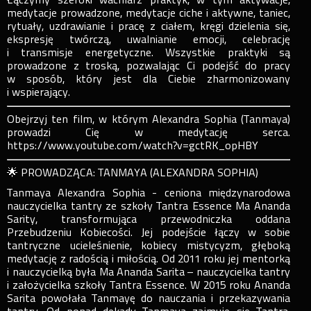
medytacje prowadzone, medytacje ciche i aktywne, taniec,
rytuały, uzdrawianie i pracę z ciałem, kręgi dzielenia się,
ekspresję twórczą, uwalnianie emocji, celebrację
i transmisje energetyczne. Wszystkie praktyki są
prowadzone z troską, pozwalając Ci podejść do pracy
w sposób, który jest dla Ciebie zharmonizowany
i wspierający.
Obejrzyj ten film, w którym Alexandra Sophia (Tanmaya)
prowadzi Cię w medytację serca.
https://www.youtube.com/watch?v=gctRK_opHBY
🌟 PROWADZĄCA: TANMAYA (ALEXANDRA SOPHIA)
Tanmaya Alexandra Sophia - ceniona międzynarodowa
nauczycielka tantry ze szkoły Tantra Essence Ma Ananda
Sarity, transformująca przewodniczka oddana
Przebudzeniu Kobiecości. Jej podejście łączy w sobie
tantryczne ucieleśnienie, kobiecy mistycyzm, głęboką
medytację z radością i miłością. Od 2011 roku jej mentorką
i nauczycielką była Ma Ananda Sarita – nauczycielka tantry
i założycielka szkoły Tantra Essence. W 2015 roku Ananda
Sarita powołała Tanmayę do nauczania i przekazywania