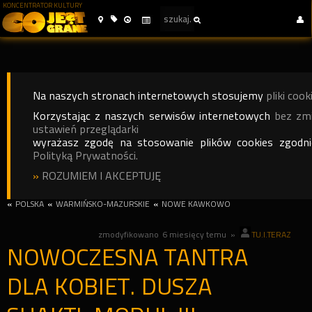
KONCENTRATOR KULTURY
Na naszych stronach internetowych stosujemy
pliki cook
Korzystając z naszych serwisów internetowych
bez zm
ustawień przeglądarki
wyrażasz zgodę na stosowanie plików cookies zgodn
Polityką Prywatności.
»
ROZUMIEM I AKCEPTUJĘ
«
POLSKA
«
WARMIŃSKO-MAZURSKIE
«
NOWE KAWKOWO
zmodyfikowano
6 miesięcy temu
»
TU.I.TERAZ
NOWOCZESNA TANTRA
DLA KOBIET. DUSZA