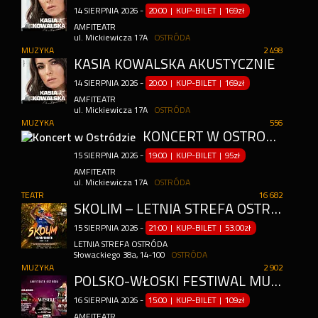
14
SIERPNIA
2026
-
20:00 | KUP-BILET
|
169zł
AMFITEATR
ul. Mickiewicza 17A
OSTRÓDA
MUZYKA
2 498
KASIA KOWALSKA AKUSTYCZNIE
14
SIERPNIA
2026
-
20:00 | KUP-BILET
|
169zł
AMFITEATR
ul. Mickiewicza 17A
OSTRÓDA
MUZYKA
556
KONCERT W OSTRÓDZIE
15
SIERPNIA
2026
-
19:00 | KUP-BILET
|
95zł
AMFITEATR
ul. Mickiewicza 17A
OSTRÓDA
TEATR
16 682
SKOLIM – LETNIA STREFA OSTRÓDA
15
SIERPNIA
2026
-
21:00 | KUP-BILET
|
53.00zł
LETNIA STREFA OSTRÓDA
Słowackiego 38a, 14-100
OSTRÓDA
MUZYKA
2 902
POLSKO-WŁOSKI FESTIWAL MUZYKI WESELNEJ!
16
SIERPNIA
2026
-
15:00 | KUP-BILET
|
109zł
AMFITEATR