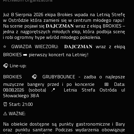
Już 8 Sierpnia 2026 ekipa Brokies wpada na Letnią Strefę
w Ostródzie która zamieni się w centrum młodego rapu!
Na scenie pojawi się 𝐃𝐀𝐉𝐂𝐙𝐌𝐀𝐍 wraz z ekipą BROKIES –
jedna z najgorętszych młodych ekip, która podbija scenę
i robi ogromny hype wśród młodego pokolenia.
⭐ GWIAZDA WIECZORU: 𝐃𝐀𝐉𝐂𝐙𝐌𝐀𝐍 wraz z ekipą
BROKIES ➡️ pierwszy koncert na Letniej!
🎧 Line-up:
BROKIES 🎧 GRUBYBOUNCE - zadba o najlepsze
muzyczne bangery przed i po koncercie 📅 Data:
08.08.2026 (sobota) 📍 Letnia Strefa Ostróda ul
Słowackiego 38 A
⏰ Start: 21:00
⚠️ WAŻNE:
Na obiekcie dostępne są punkty gastronomiczne i Bary
oraz punktu sanitarne Podczas wydarzenia obowiązuje