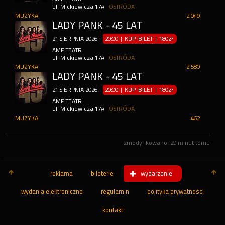
ul. Mickiewicza 17A
OSTRÓDA
MUZYKA
2 049
LADY PANK - 45 LAT
21
SIERPNIA
2026
-
20:00 | KUP-BILET
|
180zł
AMFITEATR
ul. Mickiewicza 17A
OSTRÓDA
MUZYKA
2 580
LADY PANK - 45 LAT
21
SIERPNIA
2026
-
20:00 | KUP-BILET
|
180zł
AMFITEATR
ul. Mickiewicza 17A
OSTRÓDA
MUZYKA
462
zmodyfikowano
29 minut temu
reklama
bileterie
wydarzenie
wydania elektroniczne
regulamin
polityka prywatności
kontakt