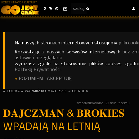
KONCENTRATOR KULTURY
Na naszych stronach internetowych stosujemy
pliki cook
Korzystając z naszych serwisów internetowych
bez zm
ustawień przeglądarki
wyrażasz zgodę na stosowanie plików cookies zgodn
Polityką Prywatności.
»
ROZUMIEM I AKCEPTUJĘ
«
POLSKA
«
WARMIŃSKO-MAZURSKIE
«
OSTRÓDA
zmodyfikowano
29 minut temu
𝐃𝐀𝐉𝐂𝐙𝐌𝐀𝐍 & 𝐁𝐑𝐎𝐊𝐈𝐄𝐒
WPADAJĄ NA LETNIĄ