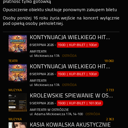
płatność tylko gotówką
Opuszczenie obiektu skutkuje ponownym zakupem biletu
Osoby poniżej 16 roku życia wejście na koncert wyłącznie
pod opieką osoby pełnoletniej.
KONTYNUACJA WIELKIEGO HITU TEATRU VARIETE MUZA - MAMMA MIA!
8
SIERPNIA
2026
-
19:00 | KUP-BILET
|
100zł
AMFITEATR
ul. Mickiewicza 17A
OSTRÓDA
TEATR
18 060
KONTYNUACJA WIELKIEGO HITU TEATRU VARIETE MUZA - MAMMA MIA!
8
SIERPNIA
2026
-
19:00 | KUP-BILET
|
100zł
AMFITEATR
ul. Mickiewicza 17A
OSTRÓDA
MUZYKA
3 733
KRÓLEWSKIE ŚPIEWANIE W OSTRÓDZIE – IGOR HERBUT & LEMON + KONCERT „THE VOICE”
9
SIERPNIA
2026
-
19:00 | KUP-BILET
|
161.00zł
AMFITEATR W OSTRÓDZIE
ul. Adama Mickiewicza 17A, 14-100
OSTRÓDA
MUZYKA
2 363
KASIA KOWALSKA AKUSTYCZNIE