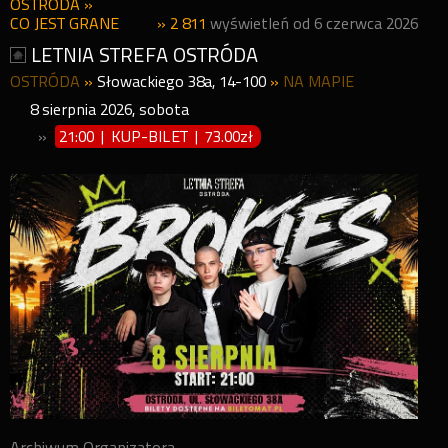
OSTRÓDA
»
CO JEST GRANE
» 2 811
wyświetleń od 6 czerwca 2026
LETNIA STREFA OSTRÓDA
OSTRÓDA
»
Słowackiego 38a, 14-100
»
NA MAPIE
8
sierpnia
2026
,
sobota
»
21:00 | KUP-BILET
|
73.00zł
Archiwum Organizatora