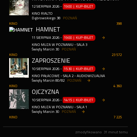
12
SIERPNIA
2026
-
19:00 | KUP-BILET
KINO RIALTO
Dąbrowskiego 38
POZNAŃ
KINO
398
HAMNET
11
SIERPNIA
2026
-
19:00 | KUP-BILET
KINO MUZA W POZNANIU - SALA 3
Święty Marcin 30
POZNAŃ
KINO
23 572
ZAPROSZENIE
10
SIERPNIA
2026
-
15:30 | KUP-BILET
KINO PAŁACOWE - SALA 2 - AUDIOWIZUALNA
Święty Marcin 80/82
POZNAŃ
KINO
4 360
OJCZYZNA
10
SIERPNIA
2026
-
14:15 | KUP-BILET
KINO MUZA W POZNANIU - SALA 1
Święty Marcin 30
POZNAŃ
KINO
7 225
zmodyfikowano
31 minut temu