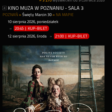
» 3 270
wyświetleń od 9 czerwca 2026
KINO MUZA W POZNANIU - SALA 3
POZNAŃ
»
Święty Marcin 30
»
NA MAPIE
10
sierpnia
2026
,
poniedziałek
»
20:45 | KUP-BILET
12
sierpnia
2026
,
środa
»
21:00 | KUP-BILET