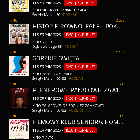
11
SIERPNIA
2026
-
20:30 | KUP-BILET
KINO MUZA W POZNANIU - SALA 1
Święty Marcin 30
POZNAŃ
KINO
2 682
HISTORIE RÓWNOLEGŁE - POKAZ PRZEDPREMIEROWY
11
SIERPNIA
2026
-
19:30 | KUP-BILET
KINO RIALTO
Dąbrowskiego 38
POZNAŃ
KINO
1 437
GORZKIE ŚWIĘTA
11
SIERPNIA
2026
-
20:30 | KUP-BILET
KINO PAŁACOWE - SALA 1
Święty Marcin 80/82
POZNAŃ
KINO
1 606
PLENEROWE PAŁACOWE: ZAWIEŚCIE CZERWONE LATARNIE
11
SIERPNIA
2026
-
21:00 | KUP-BILET
KINO PAŁACOWE (DZIEDZINIEC ZAMKOWY)
Święty Marcin 80/82
POZNAŃ
KINO
1 339
FILMOWY KLUB SENIORA: HOMO SAPIENS?
11
SIERPNIA
2026
-
15:30 | KUP-BILET
KINO RIALTO