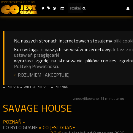
KONCENTRATOR KULTURY
Na naszych stronach internetowych stosujemy
pliki cook
Korzystając z naszych serwisów internetowych
bez zm
ustawień przeglądarki
wyrażasz zgodę na stosowanie plików cookies zgodn
Polityką Prywatności.
»
ROZUMIEM I AKCEPTUJĘ
«
POLSKA
«
WIELKOPOLSKIE
«
POZNAŃ
zmodyfikowano
31 minut temu
SAVAGE HOUSE
POZNAŃ
»
CO BYŁO GRANE
»
CO JEST GRANE