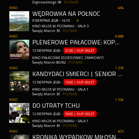
Dąbrowskiego 38
POZNAŃ
KINO
494
WĘDRÓWKA NA PÓŁNOC
9
SIERPNIA
2026
-
14:15
KINO MUZA W POZNANIU - SALA 3
Święty Marcin 30
POZNAŃ
KINO
9 688
PLENEROWE PAŁACOWE: KOPNĘŁABYM CIĘ, GDYBYM MOGŁA
12
SIERPNIA
2026
-
21:00 | KUP-BILET
KINO PAŁACOWE (DZIEDZINIEC ZAMKOWY)
Święty Marcin 80/82
POZNAŃ
KINO
1 276
KANDYDACI ŚMIERCI | SENIOR W MUZIE
12
SIERPNIA
2026
-
15:00 | KUP-BILET
KINO MUZA W POZNANIU - SALA 1
Święty Marcin 30
POZNAŃ
KINO
1 104
DO UTRATY TCHU
12
SIERPNIA
2026
-
18:00 | KUP-BILET
KINO MUZA W POZNANIU - SALA 1
Święty Marcin 30
POZNAŃ
KINO
403
KRONIKA WYPADKÓW MIŁOSNYCH