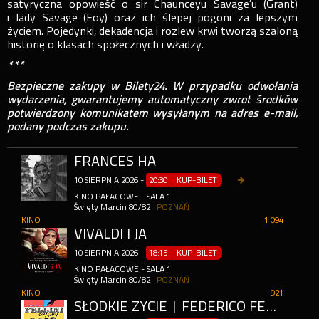
satyryczna opowieść o sir Chaunceyu Savage’u (Grant)
i lady Savage (Foy) oraz ich ślepej pogoni za lepszym
życiem. Pojedynki, dekadencja i rozlew krwi tworzą szaloną
historię o klasach społecznych i władzy.
***
Bezpieczne zakupy w Bilety24. W przypadku odwołania
wydarzenia, gwarantujemy automatyczny zwrot środków
potwierdzony komunikatem wysyłanym na adres e-mail,
podany podczas zakupu.
FRANCES HA
10
SIERPNIA
2026
-
20:30 | KUP-BILET
KINO PAŁACOWE - SALA 1
Święty Marcin 80/82
POZNAŃ
KINO
1 094
VIVALDI I JA
10
SIERPNIA
2026
-
18:15 | KUP-BILET
KINO PAŁACOWE - SALA 1
Święty Marcin 80/82
POZNAŃ
KINO
921
SŁODKIE ŻYCIE | FEDERICO FELLINI: CIAO A TUTTI!