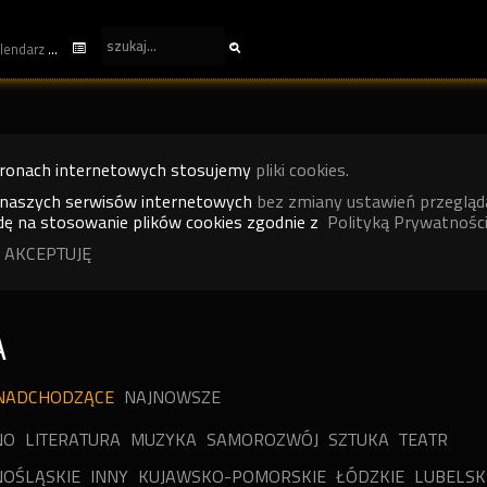
kalendarz
tronach internetowych stosujemy
pliki cookies.
 naszych serwisów internetowych
bez zmiany ustawień przegląd
ę na stosowanie plików cookies zgodnie z
Polityką Prywatności
 AKCEPTUJĘ
A
NADCHODZĄCE
NAJNOWSZE
NO
LITERATURA
MUZYKA
SAMOROZWÓJ
SZTUKA
TEATR
OŚLĄSKIE
INNY
KUJAWSKO-POMORSKIE
ŁÓDZKIE
LUBELSK