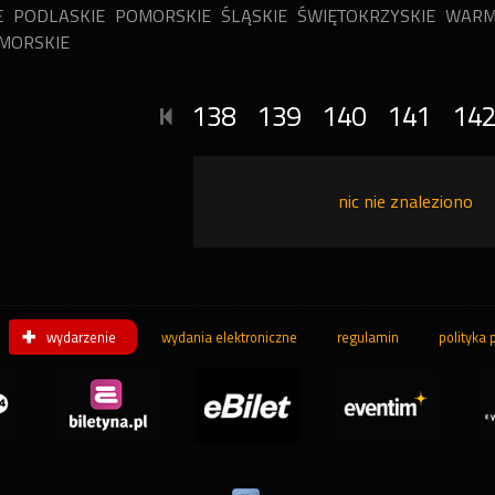
E
PODLASKIE
POMORSKIE
ŚLĄSKIE
ŚWIĘTOKRZYSKIE
WARM
MORSKIE
138
139
140
141
14
nic nie znaleziono
wydarzenie
wydania elektroniczne
regulamin
polityka 