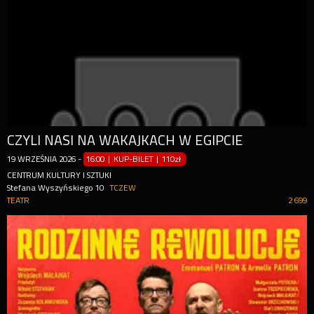
CZYLI NASI NA WAKAJKACH W EGIPCIE
19
WRZEŚNIA
2026
-
16:00 | KUP-BILET
|
110zł
CENTRUM KULTURY I SZTUKI
Stefana Wyszyńskiego 10
TCZEW
TEATR
2 699