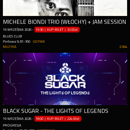
MICHELE BIONDI TRIO (WŁOCHY) + JAM SESSION
19
WRZEŚNIA
2026
-
19:30 | KUP-BILET
|
32.00zł
BLUES CLUB
Portowa 9, 81-350
GDYNIA
MUZYKA
2 064
BLACK SUGAR - THE LIGHTS OF LEGENDS
19
WRZEŚNIA
2026
-
18:00 | KUP-BILET
|
224.00zł
PROGRESJA