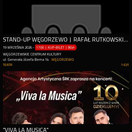
STAND-UP WĘGORZEWO | RAFAŁ RUTKOWSKI W PROGRAMIE "WEHIKUŁ CZASU"
19
WRZEŚNIA
2026
-
17:00 | KUP-BILET
|
80zł
WĘGORZEWSKIE CENTRUM KULTURY
ul. Generała Józefa Bema 14
WĘGORZEWO
TEATR
1 631
"VIVA LA MUSICA"