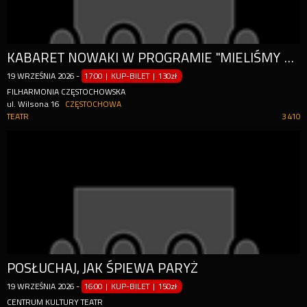
KABARET NOWAKI W PROGRAMIE "MIELIŚMY DO TEGO NIE WRACAĆ!"
19
WRZEŚNIA
2026
-
17:00 | KUP-BILET
|
130zł
FILHARMONIA CZĘSTOCHOWSKA
ul. Wilsona 16
CZĘSTOCHOWA
TEATR
3 410
POSŁUCHAJ, JAK ŚPIEWA PARYŻ
19
WRZEŚNIA
2026
-
16:00 | KUP-BILET
|
150zł
CENTRUM KULTURY TEATR