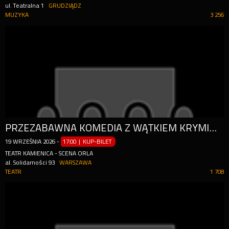
ul. Teatralna 1
GRUDZIĄDZ
MUZYKA
3 256
PRZEZABAWNA KOMEDIA Z WĄTKIEM KRYMINALNYM W TLE
19
WRZEŚNIA
2026
-
17:00 | KUP-BILET
TEATR KAMIENICA - SCENA ORLA
al. Solidarności 93
WARSZAWA
TEATR
1 708