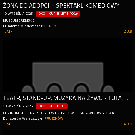
ŻONA DO ADOPCJI - SPEKTAKL KOMEDIOWY
19
WRZEŚNIA
2026
-
19:00 | KUP-BILET
|
100zł
MUZEUM ŚREMSKIE
ul. Adama Mickiewicza 89
ŚREM
TEATR
2 089
TEATR, STAND-UP, MUZYKA NA ŻYWO - TUTAJ MOŻE WYDARZYĆ SIĘ WSZYSTKO!
19
WRZEŚNIA
2026
-
19:00 | KUP-BILET
CENTRUM KULTURY I SPORTU W PRUSZKOWIE - SALA WIDOWISKOWA
Bohaterów Warszawy 4
PRUSZKÓW
TEATR
4 003