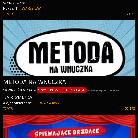
SCENA FOKSAL 11
Foksal 11
WARSZAWA
TEATR
2 071
METODA NA WNUCZKA
19
WRZEŚNIA
2026
-
17:00 | KUP-BILET
|
128.90zł
»
więcej terminów
TEATR KAMIENICA
Aleja Solidarności 93
WARSZAWA
TEATR
50 173