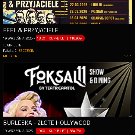
FEEL & PRZYJACIELE
19
WRZEŚNIA
2026
-
18:30 | KUP-BILET
|
118.90zł
TEATR LETNI
Fałata 2
SZCZECIN
MUZYKA
1 455
BURLESKA - ZŁOTE HOLLYWOOD
19
WRZEŚNIA
2026
-
19:00 | KUP-BILET
|
384.78zł