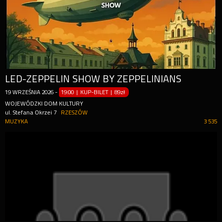
LED-ZEPPELIN SHOW BY ZEPPELINIANS
19
WRZEŚNIA
2026
-
19:00 | KUP-BILET
|
89zł
WOJEWÓDZKI DOM KULTURY
ul. Stefana Okrzei 7
RZESZÓW
MUZYKA
3 535