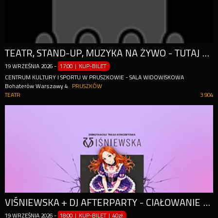
TEATR, STAND-UP, MUZYKA NA ŻYWO - TUTAJ MOŻE WYDARZYĆ SIĘ WSZYSTKO!
19
WRZEŚNIA
2026
-
17:00 | KUP-BILET
CENTRUM KULTURY I SPORTU W PRUSZKOWIE - SALA WIDOWISKOWA
Bohaterów Warszawy 4
PRUSZKÓW
TEATR
3 904
VIŚNIEWSKA + DJ AFTERPARTY - CIAŁOWANIE LIVE EXPERIENCE W PIĄTYM DOMU
19
WRZEŚNIA
2026
-
18:00 | KUP-BILET
|
40zł