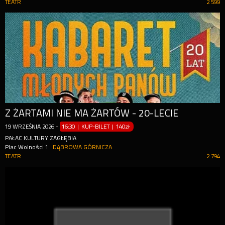
TEATR
2 599
Z ŻARTAMI NIE MA ŻARTÓW - 20-LECIE
19
WRZEŚNIA
2026
-
16:30 | KUP-BILET
|
140zł
PAŁAC KULTURY ZAGŁĘBIA
Plac Wolności 1
DĄBROWA GÓRNICZA
TEATR
2 794