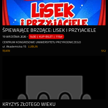
ŚPIEWAJĄCE BRZDĄCE: LISEK I PRZYJACIELE
19
WRZEŚNIA
2026
-
14:00 | KUP-BILET
|
119zł
CENTRUM KONGRESOWE UNIWERSYTETU PRZYRODNICZEGO
ul. Akademicka 15
LUBLIN
TEATR
512
KRYZYS ZŁOTEGO WIEKU