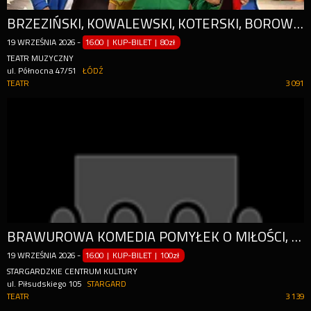
BRZEZIŃSKI, KOWALEWSKI, KOTERSKI, BOROWSKI, WIESZCZEK, ŻUKOWSKI
19
WRZEŚNIA
2026
-
16:00 | KUP-BILET
|
80zł
TEATR MUZYCZNY
ul. Północna 47/51
ŁÓDŹ
TEATR
3 091
BRAWUROWA KOMEDIA POMYŁEK O MIŁOŚCI, AMBICJACH I... BARDZO RODZINNYCH INTERESACH
19
WRZEŚNIA
2026
-
16:00 | KUP-BILET
|
100zł
STARGARDZKIE CENTRUM KULTURY
ul. Piłsudskiego 105
STARGARD
TEATR
3 139