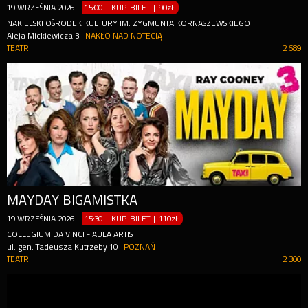
19
WRZEŚNIA
2026
-
15:00 | KUP-BILET
|
90zł
NAKIELSKI OŚRODEK KULTURY IM. ZYGMUNTA KORNASZEWSKIEGO
Aleja Mickiewicza 3
NAKŁO NAD NOTECIĄ
TEATR
2 689
MAYDAY BIGAMISTKA
19
WRZEŚNIA
2026
-
15:30 | KUP-BILET
|
110zł
COLLEGIUM DA VINCI - AULA ARTIS
ul. gen. Tadeusza Kutrzeby 10
POZNAŃ
TEATR
2 300