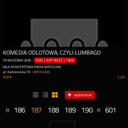
KOMEDIA ODLOTOWA, CZYLI LUMBAGO
19
WRZEŚNIA
2026
-
19:00 | KUP-BILET
|
130zł
SALA KONCERTOWA RADIA WROCŁAW
al. Karkonoska 10
WROCŁAW
TEATR
2 221
wydarzenie
186
187
188
189
190
601