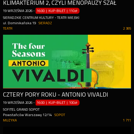
KLIMAKTERIUM 2, CZYLI MENOPAUZY SZAŁ
19
WRZEŚNIA
2026
-
16:00 | KUP-BILET
|
110zł
SIERADZKIE CENTRUM KULTURY - TEATR MIEJSKI
ul. Dominikańska 19
SIERADZ
TEATR
2 385
CZTERY PORY ROKU - ANTONIO VIVALDI
19
WRZEŚNIA
2026
-
16:00 | KUP-BILET
|
100zł
SOFITEL GRAND SOPOT
Powstańców Warszawy 12/14
SOPOT
MUZYKA
1 711