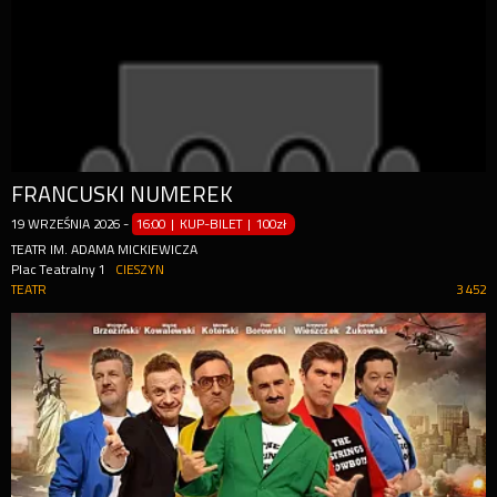
FRANCUSKI NUMEREK
19
WRZEŚNIA
2026
-
16:00 | KUP-BILET
|
100zł
TEATR IM. ADAMA MICKIEWICZA
Plac Teatralny 1
CIESZYN
TEATR
3 452