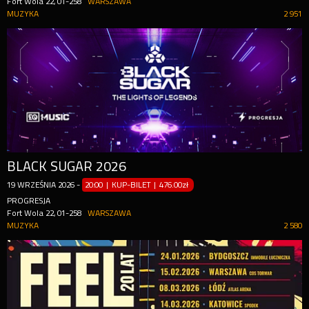
Fort Wola 22, 01-258
WARSZAWA
MUZYKA
2 951
BLACK SUGAR 2026
19
WRZEŚNIA
2026
-
20:00 | KUP-BILET
|
476.00zł
PROGRESJA
Fort Wola 22, 01-258
WARSZAWA
MUZYKA
2 580