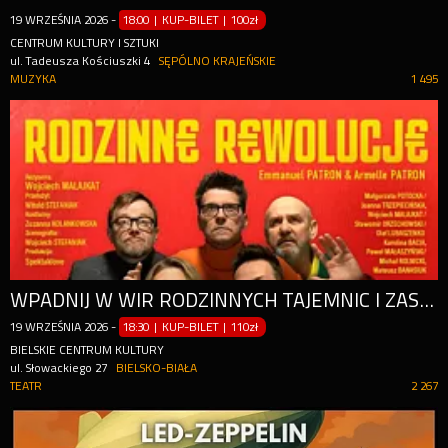
19
WRZEŚNIA
2026
-
18:00 | KUP-BILET
|
100zł
CENTRUM KULTURY I SZTUKI
ul. Tadeusza Kościuszki 4
SĘPÓLNO KRAJEŃSKIE
MUZYKA
1 495
WPADNIJ W WIR RODZINNYCH TAJEMNIC I ZASKAKUJĄCYCH ZWROTÓW AKCJI!
19
WRZEŚNIA
2026
-
18:30 | KUP-BILET
|
110zł
BIELSKIE CENTRUM KULTURY
ul. Słowackiego 27
BIELSKO-BIAŁA
TEATR
2 267