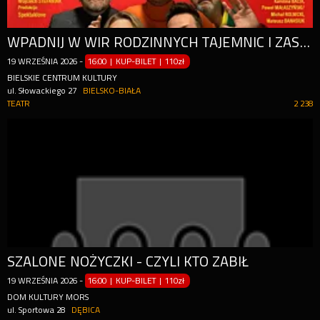
WPADNIJ W WIR RODZINNYCH TAJEMNIC I ZASKAKUJĄCYCH ZWROTÓW AKCJI!
19
WRZEŚNIA
2026
-
16:00 | KUP-BILET
|
110zł
BIELSKIE CENTRUM KULTURY
ul. Słowackiego 27
BIELSKO-BIAŁA
TEATR
2 238
SZALONE NOŻYCZKI - CZYLI KTO ZABIŁ
19
WRZEŚNIA
2026
-
16:00 | KUP-BILET
|
110zł
DOM KULTURY MORS
ul. Sportowa 28
DĘBICA