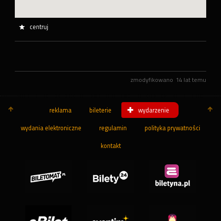
centruj
zmodyfikowano
14 lat temu
reklama
bileterie
wydarzenie
wydania elektroniczne
regulamin
polityka prywatności
kontakt