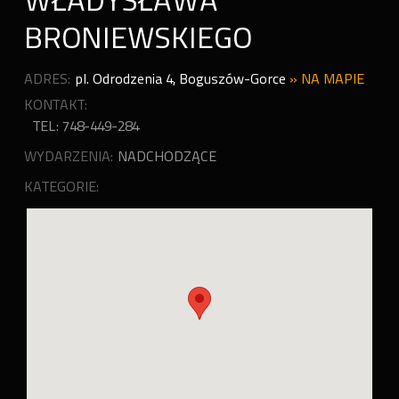
WŁADYSŁAWA
BRONIEWSKIEGO
ADRES:
pl. Odrodzenia 4
,
Boguszów-Gorce
»
NA MAPIE
KONTAKT:
TEL: 748-449-284
WYDARZENIA:
NADCHODZĄCE
KATEGORIE: