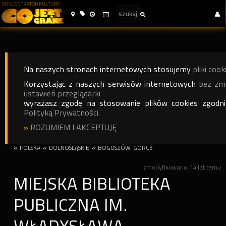
KONCENTRATOR KULTURY
Na naszych stronach internetowych stosujemy
pliki cook
Korzystając z naszych serwisów internetowych
bez zm
ustawień przeglądarki
wyrażasz zgodę na stosowanie plików cookies zgodn
Polityką Prywatności.
»
ROZUMIEM I AKCEPTUJĘ
«
POLSKA
«
DOLNOŚLĄSKIE
«
BOGUSZÓW-GORCE
zmodyfikowano
14 lat temu
MIEJSKA BIBLIOTEKA
PUBLICZNA IM.