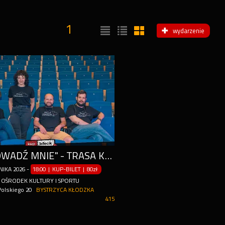
1
wydarzenie
"ZAPROWADŹ MNIE" - TRASA KONCERTOWA PROMUJĄCA NAJNOWSZE WYDAWNICTWO ZESPOŁU PONAD CHMURAMI
NIKA
2026
-
18:00 | KUP-BILET
|
80zł
 OŚRODEK KULTURY I SPORTU
Polskiego 20
BYSTRZYCA KŁODZKA
415