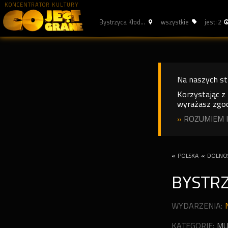
KONCENTRATOR KULTURY
Bystrzyca Kłod...
wszystkie
jest: 2
Na naszych s
Korzystając z
wyrażasz zgod
»
ROZUMIEM I
«
POLSKA
«
DOLNOŚ
BYSTR
WYDARZENIA:
KATEGORIE:
MU