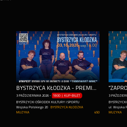
BYSTRZYCA KŁODZKA - PREMIERA PŁYTY "ZAPROWADŹ MNIE" - KONCERT ZESPOŁU PONAD CHMURAMI
3
PAŹDZIERNIKA
2026
-
18:00 | KUP-BILET
3
PAŹDZIER
BYSTRZYCKI OŚRODEK KULTURY I SPORTU
BYSTRZYCKI
Wojska Polskiego 20
BYSTRZYCA KŁODZKA
ul. Wojska 
MUZYKA
450
MUZYKA