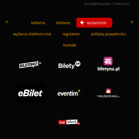
zmodyfikowano
5 lat temu
reklama
bileterie
wydarzenie
wydania elektroniczne
regulamin
polityka prywatności
kontakt