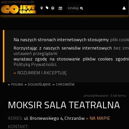
KONCENTRATOR KULTURY
Na naszych stronach internetowych stosujemy
pliki cook
Korzystając z naszych serwisów internetowych
bez zm
ustawień przeglądarki
wyrażasz zgodę na stosowanie plików cookies zgodn
Polityką Prywatności.
»
ROZUMIEM I AKCEPTUJĘ
«
POLSKA
«
DOLNOŚLĄSKIE
«
CHRZANÓW
zmodyfikowano
5 lat temu
MOKSIR SALA TEATRALNA
ADRES:
ul. Broniewskiego 4
,
Chrzanów
»
NA MAPIE
KONTAKT: