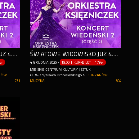
ŚWIATOWE WIDOWISKO JUŻ 4.12. W CHRZANOWIE!
ŚWIATOWE WIDOWISKO JUŻ 4.12. W CHRZANOWIE!
zł
4
GRUDNIA
2026
-
19:00 | KUP-BILET
|
179zł
MIEJSKIE CENTRUM KULTURY I SZTUKI
NÓW
ul. Władysława Broniewskiego 4
CHRZANÓW
751
MUZYKA
394