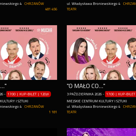
oniewskiego 4
CHRZANÓW
ul. Władysława Broniewskiego 4
CHRZA
481 456
TEATR
.."
"O MAŁO CO..."
26
-
17:00 | KUP-BILET
|
120zł
3
PAŹDZIERNIKA
2026
-
17:00 | KUP-BILET
KULTURY I SZTUKI
MIEJSKIE CENTRUM KULTURY I SZTUKI
oniewskiego 4
CHRZANÓW
ul. Władysława Broniewskiego 4
CHRZA
1 181
TEATR