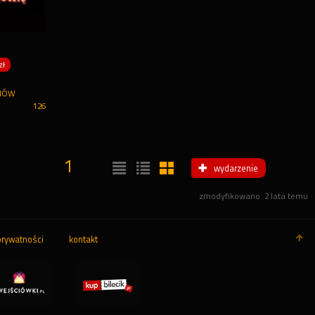
zł
NÓW
126
1
wydarzenie
zmodyfikowano
2 lata temu
prywatności
kontakt