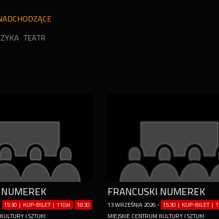
NADCHODZĄCE
ZYKA
TEATR
I NUMEREK
FRANCUSKI NUMEREK
-
15:30 | KUP-BILET
|
110zł
18:30 | KUP-BILET
13
WRZEŚNIA
|
110zł
2026
-
15:30 | KUP-BILET
|
1
KULTURY I SZTUKI
MIEJSKIE CENTRUM KULTURY I SZTUKI