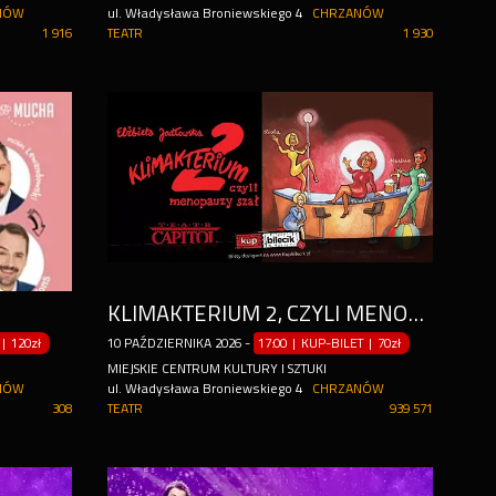
NÓW
ul. Władysława Broniewskiego 4
CHRZANÓW
1 916
TEATR
1 930
KLIMAKTERIUM 2, CZYLI MENOPAUZY SZAŁ
|
120zł
10
PAŹDZIERNIKA
2026
-
17:00 | KUP-BILET
|
70zł
MIEJSKIE CENTRUM KULTURY I SZTUKI
NÓW
ul. Władysława Broniewskiego 4
CHRZANÓW
308
TEATR
939 571