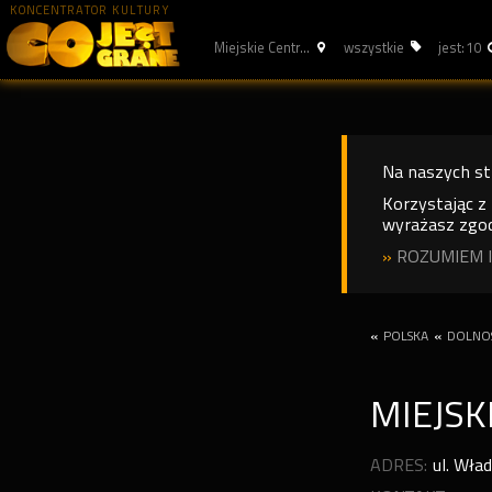
KONCENTRATOR KULTURY
Miejskie Centr...
wszystkie
jest: 10
Na naszych s
Korzystając z
wyrażasz zgod
»
ROZUMIEM I
«
POLSKA
«
DOLNOŚ
MIEJSK
ADRES:
ul. Wła