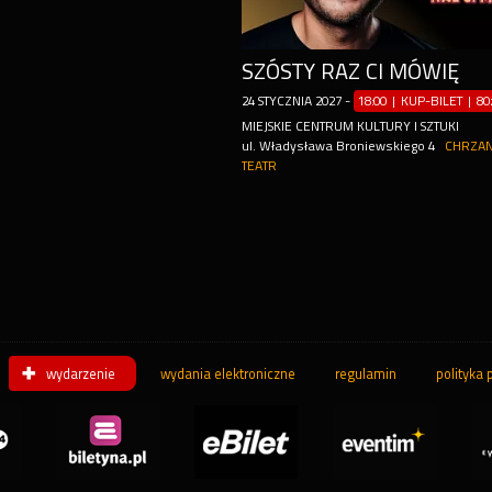
SZÓSTY RAZ CI MÓWIĘ
24
STYCZNIA
2027
-
18:00 | KUP-BILET
|
80
MIEJSKIE CENTRUM KULTURY I SZTUKI
ul. Władysława Broniewskiego 4
CHRZA
TEATR
wydarzenie
wydania elektroniczne
regulamin
polityka 