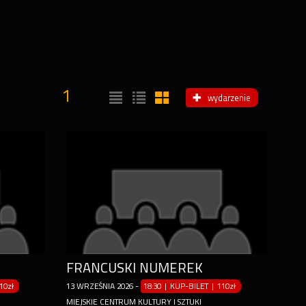
1
wydarzenie
FRANCUSKI NUMEREK
10zł
13
WRZEŚNIA
2026
-
18:30 | KUP-BILET
|
110zł
MIEJSKIE CENTRUM KULTURY I SZTUKI