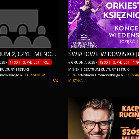
KLIMAKTERIUM 2, CZYLI MENOPAUZY SZAŁ
026
-
17:00 | KUP-BILET
|
70zł
4
GRUDNIA
2026
-
19:00 | KUP-BILET
|
179
KULTURY I SZTUKI
MIEJSKIE CENTRUM KULTURY I SZTUKI
oniewskiego 4
CHRZANÓW
ul. Władysława Broniewskiego 4
CHRZA
1 894
MUZYKA