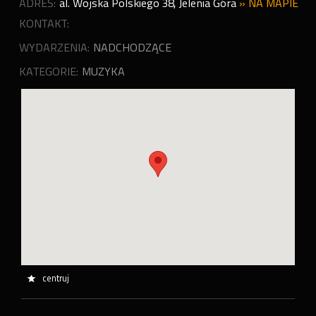
ADRES:
al. Wojska Polskiego 38
,
Jelenia Góra
»
NA MAPIE
KONTAKT:
WYDARZENIA:
NADCHODZĄCE
KATEGORIE:
MUZYKA
centruj