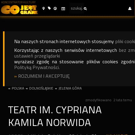
KONCENTRATOR KULTURY
Na naszych stronach internetowych stosujemy
pliki cook
Korzystając z naszych serwisów internetowych
bez zm
ustawień przeglądarki
wyrażasz zgodę na stosowanie plików cookies zgodn
Polityką Prywatności.
»
ROZUMIEM I AKCEPTUJĘ
«
POLSKA
«
DOLNOŚLĄSKIE
«
JELENIA GÓRA
zmodyfikowano
2 lata temu
TEATR IM. CYPRIANA
KAMILA NORWIDA