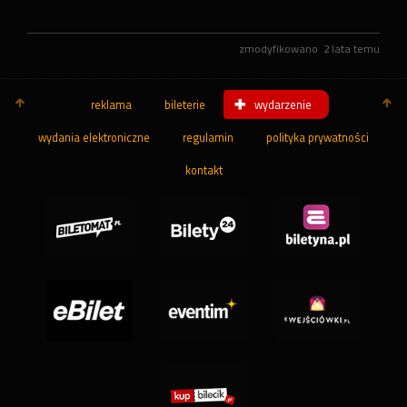
zmodyfikowano
2 lata temu
reklama
bileterie
wydarzenie
wydania elektroniczne
regulamin
polityka prywatności
kontakt