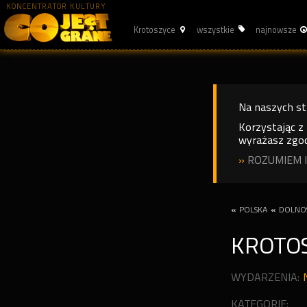
KONCENTRATOR KULTURY
Krotoszyce
wszystkie
najnowsze
Na naszych s
Korzystając z
wyrażasz zgod
»
ROZUMIEM I
«
POLSKA
«
DOLNOŚ
KROTO
WYDARZENIA:
KATEGORIE: