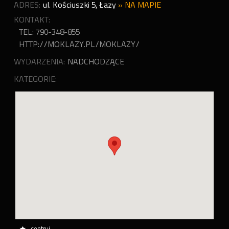
ADRES:
ul. Kościuszki 5
,
Łazy
»
NA MAPIE
KONTAKT:
TEL: 790-348-855
HTTP://MOKLAZY.PL/MOKLAZY/
WYDARZENIA:
NADCHODZĄCE
KATEGORIE:
centruj