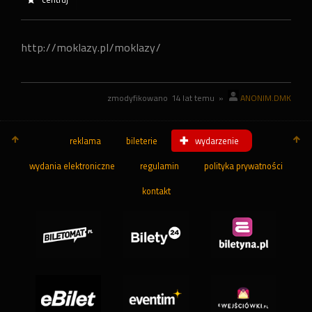
http://moklazy.pl/moklazy/
zmodyfikowano
14 lat temu
»
ANONIM.DMK
reklama
bileterie
wydarzenie
wydania elektroniczne
regulamin
polityka prywatności
kontakt