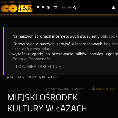
KONCENTRATOR KULTURY
Na naszych stronach internetowych stosujemy
pliki cook
Korzystając z naszych serwisów internetowych
bez zm
ustawień przeglądarki
wyrażasz zgodę na stosowanie plików cookies zgodn
Polityką Prywatności.
»
ROZUMIEM I AKCEPTUJĘ
«
POLSKA
«
DOLNOŚLĄSKIE
«
ŁAZY
zmodyfikowano
14 lat temu
»
ANONIM.DMK
MIEJSKI OŚRODEK
KULTURY W ŁAZACH