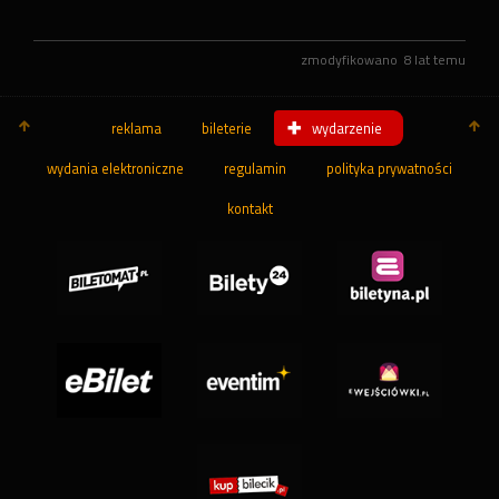
zmodyfikowano
8 lat temu
reklama
bileterie
wydarzenie
wydania elektroniczne
regulamin
polityka prywatności
kontakt