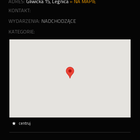
ADRES:
Gliwicka 15
,
Legnica
»
NA MAPIE
KONTAKT:
WYDARZENIA:
NADCHODZĄCE
KATEGORIE:
centruj