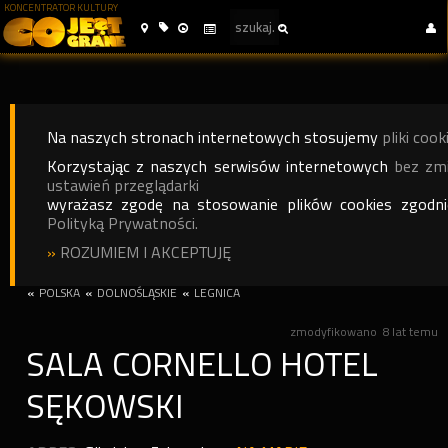
KONCENTRATOR KULTURY
Na naszych stronach internetowych stosujemy
pliki cook
Korzystając z naszych serwisów internetowych
bez zm
ustawień przeglądarki
wyrażasz zgodę na stosowanie plików cookies zgodn
Polityką Prywatności.
»
ROZUMIEM I AKCEPTUJĘ
«
POLSKA
«
DOLNOŚLĄSKIE
«
LEGNICA
zmodyfikowano
8 lat temu
SALA CORNELLO HOTEL
SĘKOWSKI