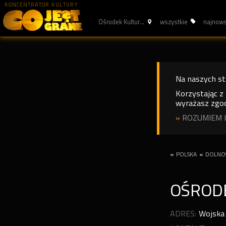
KONCENTRATOR KULTURY
Ośrodek Kultur...
wszystkie
najnow
Na naszych s
Korzystając z
wyrażasz zgod
»
ROZUMIEM I
«
POLSKA
«
DOLNOŚ
OŚRODE
ADRES:
Wojska 