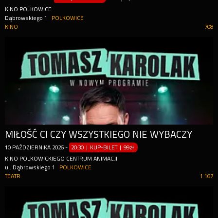
KINO POLKOWICE
Dąbrowskiego 1
POLKOWICE
KINO
708
MIŁOŚĆ CI CZY WSZYSTKIEGO NIE WYBACZY
10
PAŹDZIERNIKA
2026
-
20:30 | KUP-BILET
|
99zł
KINO POLKOWICKIEGO CENTRUM ANIMACJI
ul. Dąbrowskiego 1
POLKOWICE
TEATR
1 167