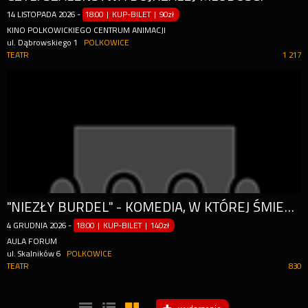
14
LISTOPADA
2026
-
18:00 | KUP-BILET
|
90zł
KINO POLKOWICKIEGO CENTRUM ANIMACJI
ul. Dąbrowskiego 1
POLKOWICE
TEATR
1 217
"NIEZŁY BURDEL" - KOMEDIA, W KTÓREJ ŚMIECH MIESZA SIĘ Z REFLEKSJĄ, A KAŻDY WIDZ ZNAJDZIE TU KAWAŁEK... SIEBIE!
4
GRUDNIA
2026
-
18:00 | KUP-BILET
|
140zł
AULA FORUM
ul. Skalników 6
POLKOWICE
TEATR
830