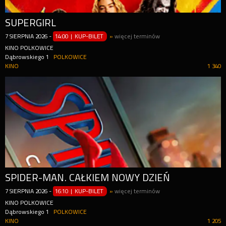
SUPERGIRL
7
SIERPNIA
2026
-
14:00 | KUP-BILET
»
więcej terminów
KINO POLKOWICE
Dąbrowskiego 1
POLKOWICE
KINO
1 340
SPIDER-MAN. CAŁKIEM NOWY DZIEŃ
7
SIERPNIA
2026
-
16:10 | KUP-BILET
»
więcej terminów
KINO POLKOWICE
Dąbrowskiego 1
POLKOWICE
KINO
1 205