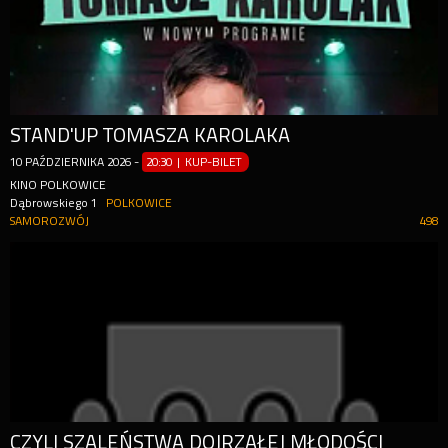
STAND'UP TOMASZA KAROLAKA
10
PAŹDZIERNIKA
2026
-
20:30 | KUP-BILET
KINO POLKOWICE
Dąbrowskiego 1
POLKOWICE
SAMOROZWÓJ
498
CZYLI SZALEŃSTWA DOJRZAŁEJ MŁODOŚCI