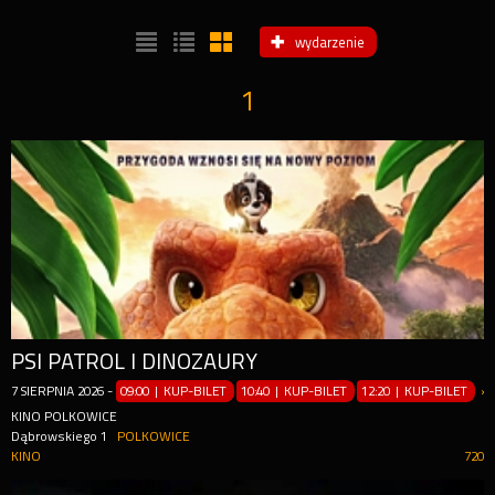
wydarzenie
1
PSI PATROL I DINOZAURY
7
SIERPNIA
2026
-
09:00 | KUP-BILET
10:40 | KUP-BILET
12:20 | KUP-BILET
»
KINO POLKOWICE
Dąbrowskiego 1
POLKOWICE
KINO
720