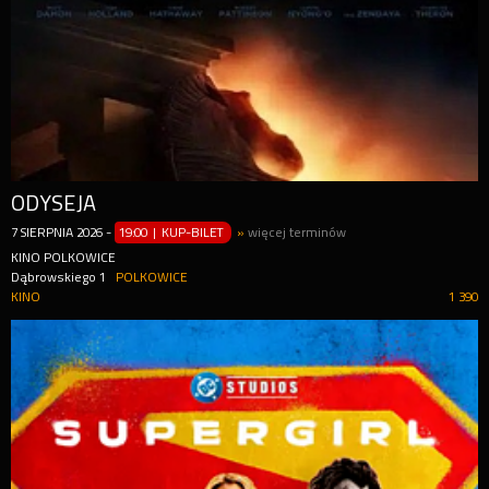
ODYSEJA
7
SIERPNIA
2026
-
19:00 | KUP-BILET
»
więcej terminów
KINO POLKOWICE
Dąbrowskiego 1
POLKOWICE
KINO
1 390