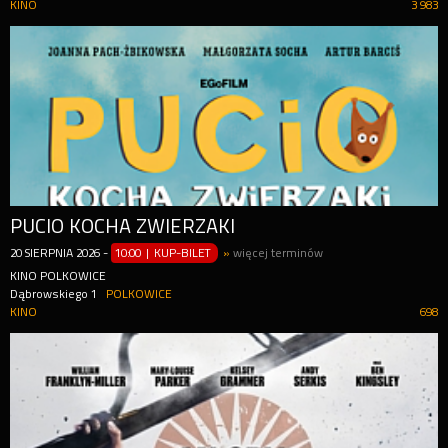
KINO
3 983
PUCIO KOCHA ZWIERZAKI
20
SIERPNIA
2026
-
10:00 | KUP-BILET
»
więcej terminów
KINO POLKOWICE
Dąbrowskiego 1
POLKOWICE
KINO
698