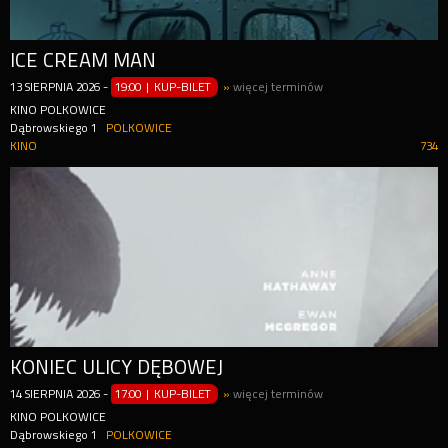
ICE CREAM MAN
13
SIERPNIA
2026
-
19:00 | KUP-BILET
»
więcej terminów
KINO POLKOWICE
Dąbrowskiego 1
POLKOWICE
KINO
734
KONIEC ULICY DĘBOWEJ
14
SIERPNIA
2026
-
17:00 | KUP-BILET
»
więcej terminów
KINO POLKOWICE
Dąbrowskiego 1
POLKOWICE