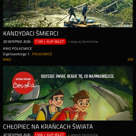
KANDYDACI ŚMIERCI
29
SIERPNIA
2026
-
17:00 | KUP-BILET
»
więcej terminów
KINO POLKOWICE
Dąbrowskiego 1
POLKOWICE
KINO
579
CHŁOPIEC NA KRAŃCACH ŚWIATA
20
SIERPNIA
2026
-
13:00 | KUP-BILET
»
więcej terminów