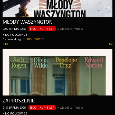
MŁODY WASZYNGTON
20
SIERPNIA
2026
-
17:00 | KUP-BILET
»
więcej terminów
KINO POLKOWICE
Dąbrowskiego 1
POLKOWICE
KINO
682
ZAPROSZENIE
21
SIERPNIA
2026
-
18:00 | KUP-BILET
»
więcej terminów
KINO POLKOWICE