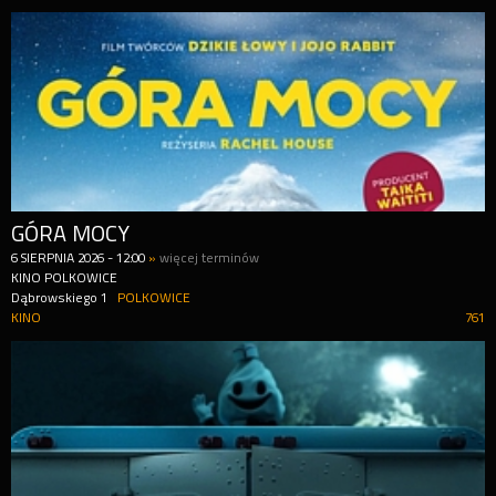
GÓRA MOCY
6
SIERPNIA
2026
-
12:00
»
więcej terminów
KINO POLKOWICE
Dąbrowskiego 1
POLKOWICE
KINO
761