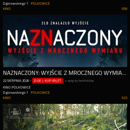
Dąbrowskiego 1
POLKOWICE
KINO
659
NAZNACZONY: WYJŚCIE Z MROCZNEGO WYMIARU
22
SIERPNIA
2026
-
21:00 | KUP-BILET
»
więcej terminów
KINO POLKOWICE
Dąbrowskiego 1
POLKOWICE
KINO
623