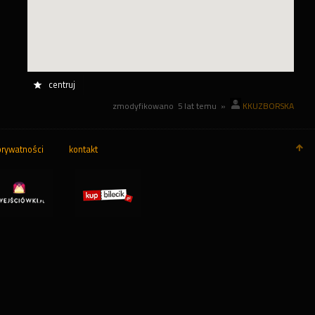
centruj
zmodyfikowano
5 lat temu
»
KKUZBORSKA
prywatności
kontakt