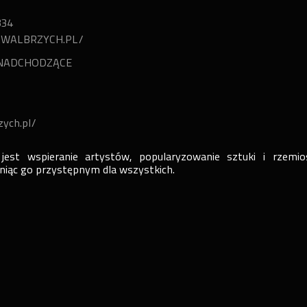
334
.WALBRZYCH.PL/
NADCHODZĄCE
zych.pl/
st wspieranie artystów, popularyzowanie sztuki i rzemio
niąc go przystępnym dla wszystkich.