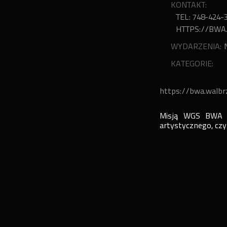
KONTAKT:
TEL: 748-424-
HTTPS://BWA
WYDARZENIA:
KATEGORIE:
https://bwa.walbr
Misją WGS BWA je
artystycznego, czy