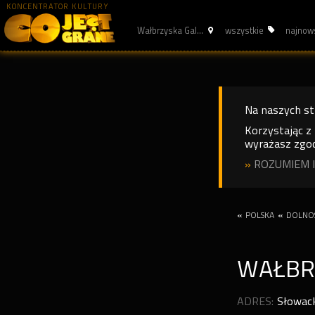
KONCENTRATOR KULTURY
Wałbrzyska Gal...
wszystkie
najnow
Na naszych s
Korzystając z
wyrażasz zgod
»
ROZUMIEM I
«
POLSKA
«
DOLNOŚ
WAŁBR
ADRES:
Słowack