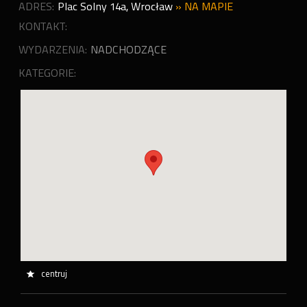
ADRES:
Plac Solny 14a
,
Wrocław
»
NA MAPIE
KONTAKT:
WYDARZENIA:
NADCHODZĄCE
KATEGORIE:
centruj