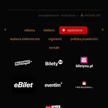
zmodyfikowano
14 lat temu
»
ANONIM.2N7
reklama
bileterie
wydarzenie
wydania elektroniczne
regulamin
polityka prywatności
kontakt