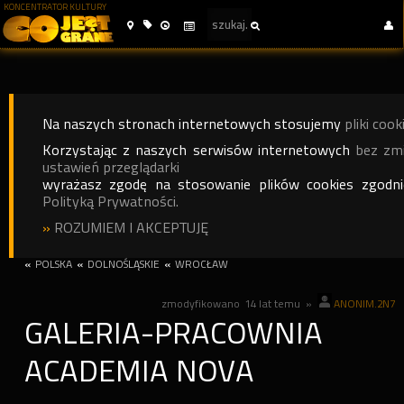
KONCENTRATOR KULTURY
Na naszych stronach internetowych stosujemy
pliki cook
Korzystając z naszych serwisów internetowych
bez zm
ustawień przeglądarki
wyrażasz zgodę na stosowanie plików cookies zgodn
Polityką Prywatności.
»
ROZUMIEM I AKCEPTUJĘ
«
POLSKA
«
DOLNOŚLĄSKIE
«
WROCŁAW
zmodyfikowano
14 lat temu
»
ANONIM.2N7
GALERIA-PRACOWNIA
ACADEMIA NOVA