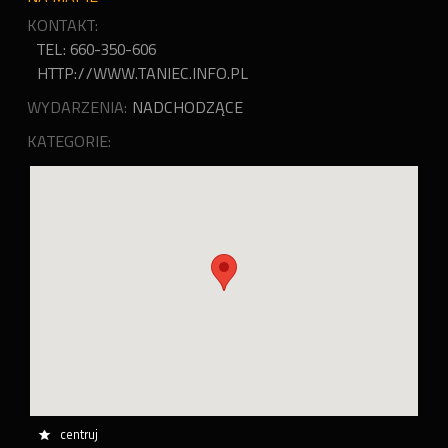
KONTAKT:
TEL: 660-350-606
HTTP://WWW.TANIEC.INFO.PL
WYDARZENIA:
NADCHODZĄCE
KATEGORIE:
centruj