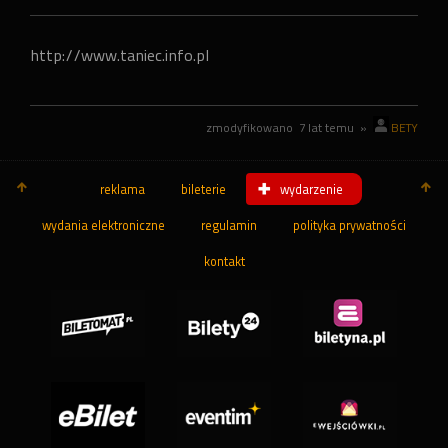
http://www.taniec.info.pl
zmodyfikowano
7 lat temu
»
BETY
reklama
bileterie
wydarzenie
wydania elektroniczne
regulamin
polityka prywatności
kontakt