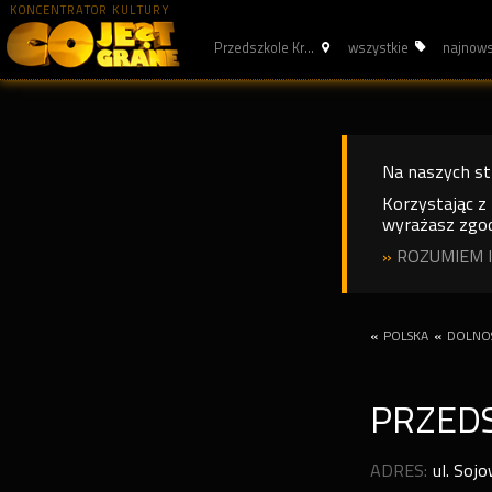
KONCENTRATOR KULTURY
Przedszkole Kr...
wszystkie
najnow
Na naszych s
Korzystając z
wyrażasz zgod
»
ROZUMIEM I
«
POLSKA
«
DOLNOŚ
PRZED
ADRES:
ul. Soj