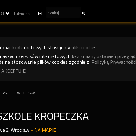
sze
kalendarz
tronach internetowych stosujemy
pliki cookies.
 naszych serwisów internetowych
bez zmiany ustawień przegląd
ę na stosowanie plików cookies zgodnie z
Polityką Prywatności
 AKCEPTUJĘ
LĄSKIE
«
WROCŁAW
SZKOLE KROPECZKA
owa 3
,
Wrocław
»
NA MAPIE