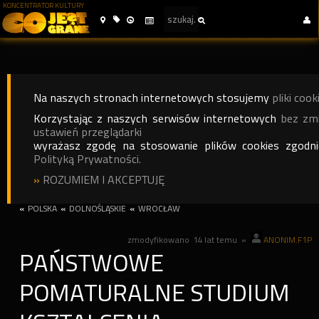
KONCENTRATOR KULTURY
Na naszych stronach internetowych stosujemy
pliki cook
Korzystając z naszych serwisów internetowych
bez zm
ustawień przeglądarki
wyrażasz zgodę na stosowanie plików cookies zgodn
Polityką Prywatności.
»
ROZUMIEM I AKCEPTUJĘ
«
POLSKA
«
DOLNOŚLĄSKIE
«
WROCŁAW
zmodyfikowano
14 lat temu
»
ANONIM.F1P
PAŃSTWOWE
POMATURALNE STUDIUM