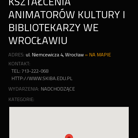
KSZTAŁCENIA
ANIMATORÓW KULTURY I
BIBLIOTEKARZY WE
WROCŁAWIU
ADRES:
ul. Niemcewicza 4
,
Wrocław
»
NA MAPIE
KONTAKT:
TEL: 713-222-068
HTTP://WWW.SKIBA.EDU.PL
WYDARZENIA:
NADCHODZĄCE
KATEGORIE: