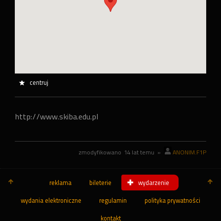
centruj
http://www.skiba.edu.pl
zmodyfikowano
14 lat temu
»
ANONIM.F1P
reklama
bileterie
wydarzenie
wydania elektroniczne
regulamin
polityka prywatności
kontakt