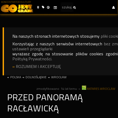
KONCENTRATOR KULTURY
Na naszych stronach internetowych stosujemy
pliki cook
Korzystając z naszych serwisów internetowych
bez zm
ustawień przeglądarki
wyrażasz zgodę na stosowanie plików cookies zgodn
Polityką Prywatności.
»
ROZUMIEM I AKCEPTUJĘ
«
POLSKA
«
DOLNOŚLĄSKIE
«
WROCŁAW
zmodyfikowano
14 lat temu
»
ANTARES.WROCLAW
PRZED PANORAMĄ
RACŁAWICKĄ