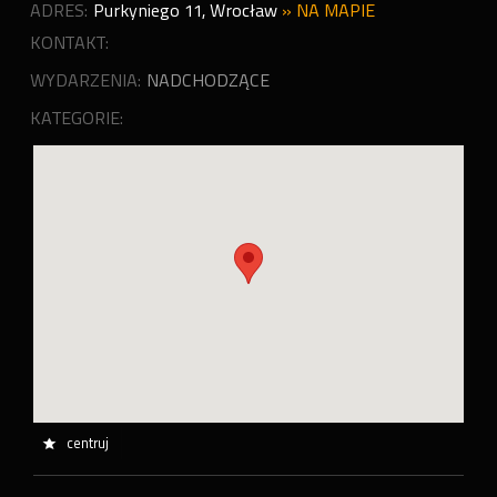
ADRES:
Purkyniego 11
,
Wrocław
»
NA MAPIE
KONTAKT:
WYDARZENIA:
NADCHODZĄCE
KATEGORIE:
centruj