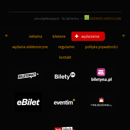
zmodyfikowano
14 lat temu
»
ANTARES.WROCLAW
reklama
bileterie
wydarzenie
wydania elektroniczne
regulamin
polityka prywatności
kontakt